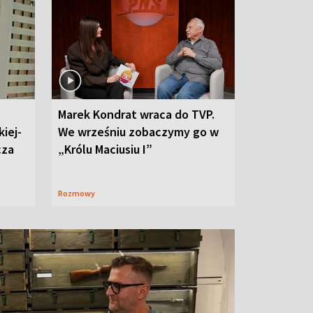
Marek Kondrat wraca do TVP.
iej-
We wrześniu zobaczymy go w
cza
„Królu Maciusiu I”
Rozmowy