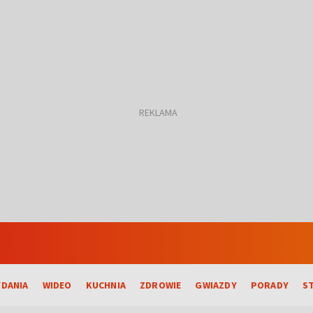
DANIA
WIDEO
KUCHNIA
ZDROWIE
GWIAZDY
PORADY
S