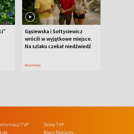
ci”
Gąsiewska i Sołtysiewicz
wrócili w wyjątkowe miejsce.
Na szlaku czekał niedźwiedź
Rozmowy
nformacji TVP
Sklep TVP
tyki
Biuro Reklamy