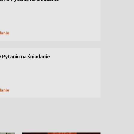
danie
w Pytaniu na śniadanie
danie