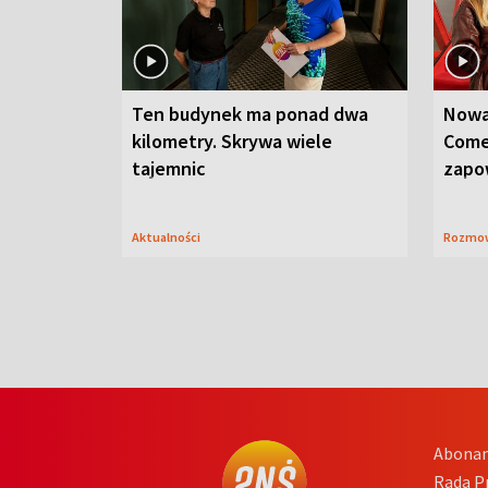
Ten budynek ma ponad dwa
Nowa
kilometry. Skrywa wiele
Come
tajemnic
zapo
Aktualności
Rozmo
Abona
Rada 