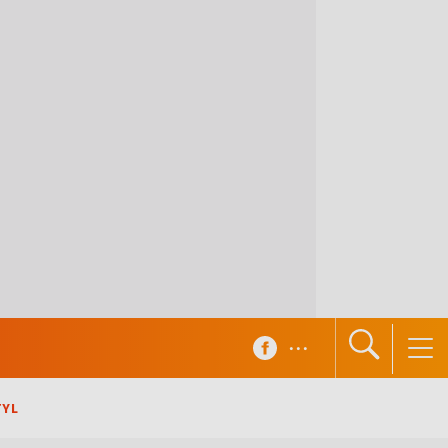
...
TYL