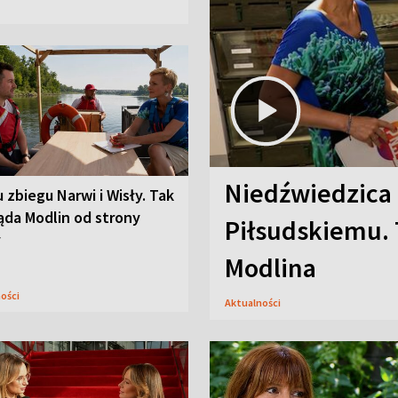
Niedźwiedzica
u zbiegu Narwi i Wisły. Tak
ąda Modlin od strony
Piłsudskiemu. 
y
Modlina
ności
Aktualności