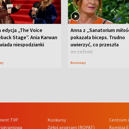
 edycja „The Voice
Anna z „Sanatorium miłoś
back Stage”. Ania Karwan
pokazała biceps. Trudno
wiada niespodzianki
uwierzyć, co przeszła
wcześniej
wy
Rozmowy
ment TVP
Konkursy
Centrum i
Programowa
Zgłoś program (ROPAT)
Komisja E