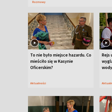
Rozmowy
To nie było miejsce hazardu. Co
Rejs 
mieściło się w Kasynie
wygl
Oficerskim?
wod
Aktualności
Aktual