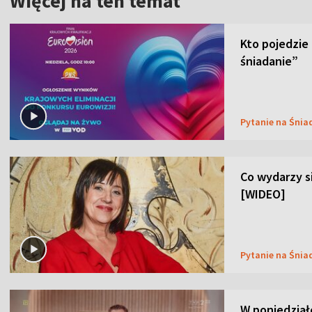
Więcej na ten temat
Kto pojedzie
śniadanie”
Pytanie na Śnia
Co wydarzy s
[WIDEO]
Pytanie na Śnia
W poniedział