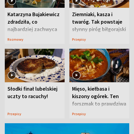
Katarzyna Bujakiewicz
Ziemniaki, kasza i
zdradziła, co
twaróg. Tak powstaje
najbardziej zachwyca
słynny piróg biłgorajski
ją w Lublinie
Rozmowy
Przepisy
Słodki finał lubelskiej
Mięso, kiełbasa i
uczty to racuchy!
kiszony ogórek. Ten
forszmak to prawdziwa
uczta
Przepisy
Przepisy