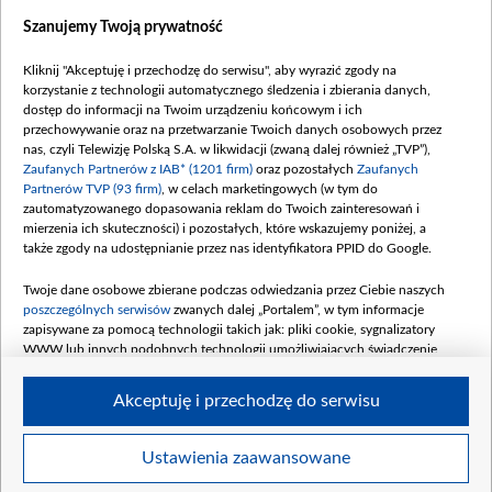
Dostępność
Szanujemy Twoją prywatność
Moje zgody
Kliknij "Akceptuję i przechodzę do serwisu", aby wyrazić zgody na
Procedura zgłoszeń wewnętrznych
korzystanie z technologii automatycznego śledzenia i zbierania danych,
dostęp do informacji na Twoim urządzeniu końcowym i ich
przechowywanie oraz na przetwarzanie Twoich danych osobowych przez
nas, czyli Telewizję Polską S.A. w likwidacji (zwaną dalej również „TVP”),
Zaufanych Partnerów z IAB* (1201 firm)
oraz pozostałych
Zaufanych
Partnerów TVP (93 firm)
, w celach marketingowych (w tym do
zautomatyzowanego dopasowania reklam do Twoich zainteresowań i
mierzenia ich skuteczności) i pozostałych, które wskazujemy poniżej, a
także zgody na udostępnianie przez nas identyfikatora PPID do Google.
Twoje dane osobowe zbierane podczas odwiedzania przez Ciebie naszych
poszczególnych serwisów
zwanych dalej „Portalem”, w tym informacje
zapisywane za pomocą technologii takich jak: pliki cookie, sygnalizatory
WWW lub innych podobnych technologii umożliwiających świadczenie
dopasowanych i bezpiecznych usług, personalizację treści oraz reklam,
udostępnianie funkcji mediów społecznościowych oraz analizowanie ruchu
Akceptuję i przechodzę do serwisu
w Internecie.
Twoje dane osobowe zbierane podczas odwiedzania przez Ciebie
Ustawienia zaawansowane
poszczególnych serwisów
na Portalu, takie jak adresy IP, identyfikatory
© 2026 Telewizja Polska S. A. w likwidacji
Twoich urządzeń końcowych i identyfikatory plików cookie, informacje o