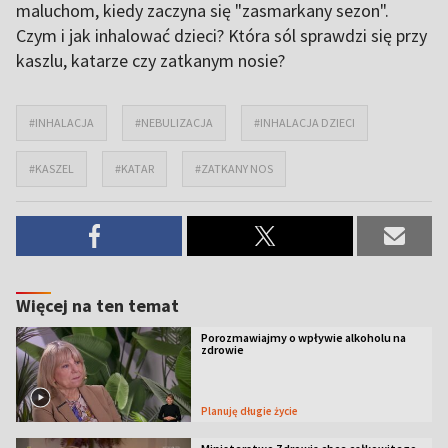
maluchom, kiedy zaczyna się "zasmarkany sezon".
Czym i jak inhalować dzieci? Która sól sprawdzi się przy
kaszlu, katarze czy zatkanym nosie?
#INHALACJA
#NEBULIZACJA
#INHALACJA DZIECI
#KASZEL
#KATAR
#ZATKANY NOS
Więcej na ten temat
Porozmawiajmy o wpływie alkoholu na
zdrowie
Planuję długie życie