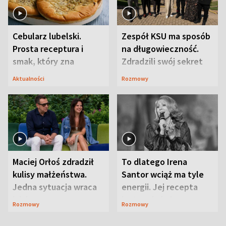
Cebularz lubelski.
Zespół KSU ma sposób
Prosta receptura i
na długowieczność.
smak, który zna
Zdradzili swój sekret
Lubelszczyzna
Aktualności
Rozmowy
Maciej Orłoś zdradził
To dlatego Irena
kulisy małżeństwa.
Santor wciąż ma tyle
Jedna sytuacja wraca
energii. Jej recepta
jak bumerang
jest zaskakująco
Rozmowy
Rozmowy
prosta