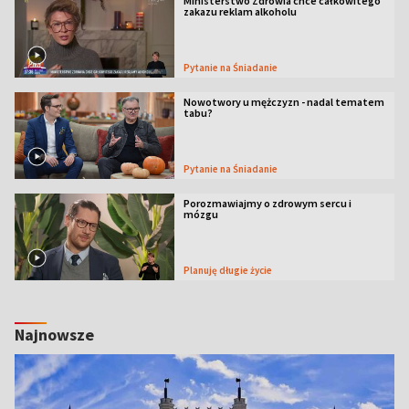
Ministerstwo Zdrowia chce całkowitego
zakazu reklam alkoholu
Pytanie na Śniadanie
Nowotwory u mężczyzn - nadal tematem
tabu?
Pytanie na Śniadanie
Porozmawiajmy o zdrowym sercu i
mózgu
Planuję długie życie
Najnowsze