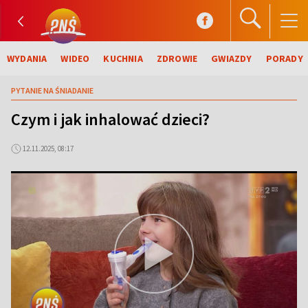
WYDANIA
WIDEO
KUCHNIA
ZDROWIE
GWIAZDY
PORADY
PYTANIE NA ŚNIADANIE
Czym i jak inhalować dzieci?
12.11.2025, 08:17