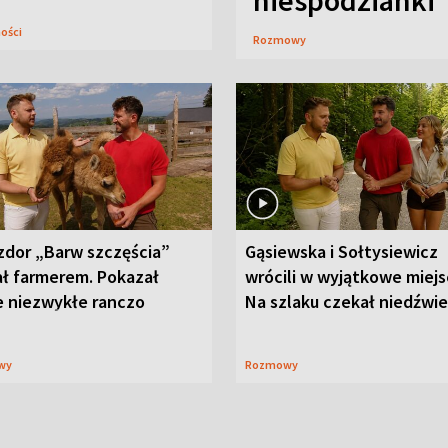
niespodzianki
ności
Rozmowy
zdor „Barw szczęścia”
Gąsiewska i Sołtysiewicz
ał farmerem. Pokazał
wrócili w wyjątkowe miejs
e niezwykłe ranczo
Na szlaku czekał niedźwi
wy
Rozmowy