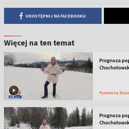
UDOSTĘPNIJ NA FACEBOOKU
Więcej na ten temat
Prognoza pog
Chochołowsk
Pytanie na Śnia
Prognoza pog
Chochołowsk