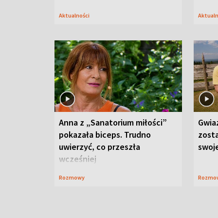
Aktualności
Aktual
Anna z „Sanatorium miłości”
Gwia
pokazała biceps. Trudno
zost
uwierzyć, co przeszła
swoj
wcześniej
Rozmowy
Rozmo