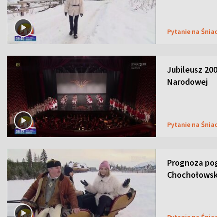
Pytanie na Śnia
Jubileusz 200
Narodowej
Pytanie na Śnia
Prognoza pog
Chochołowsk
Pytanie na Śnia