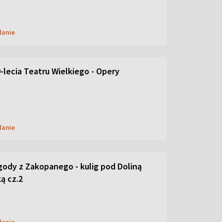
danie
-lecia Teatru Wielkiego - Opery
danie
ody z Zakopanego - kulig pod Doliną
ą cz.2
danie