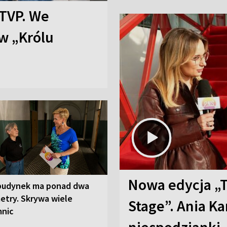
TVP. We
w „Królu
Nowa edycja „
budynek ma ponad dwa
etry. Skrywa wiele
Stage”. Ania K
mnic