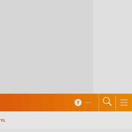
...
TYL