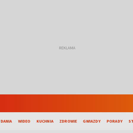
DANIA
WIDEO
KUCHNIA
ZDROWIE
GWIAZDY
PORADY
S