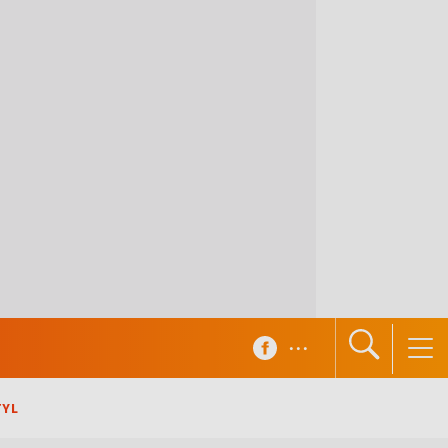
...
TYL