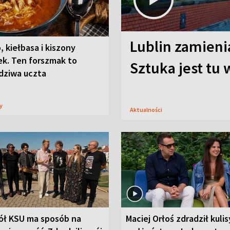
Lublin zamienia
, kiełbasa i kiszony
ek. Ten forszmak to
Sztuka jest tu
dziwa uczta
sy
Aktualności
ół KSU ma sposób na
Maciej Orłoś zdradził kulis