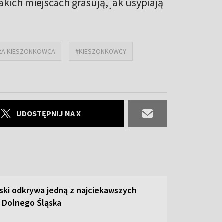
akich miejscach grasują, jak usypiają
RA KIESZONKOWCA
#KIESZONKOWCY
UDOSTĘPNIJ NA X
ski odkrywa jedną z najciekawszych
 Dolnego Śląska