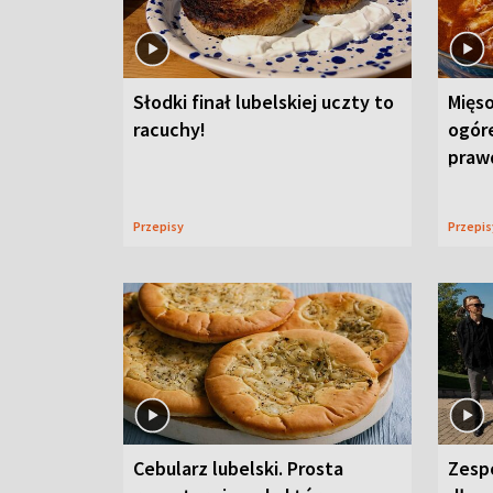
Słodki finał lubelskiej uczty to
Mięso
racuchy!
ogór
praw
Przepisy
Przepi
Cebularz lubelski. Prosta
Zesp