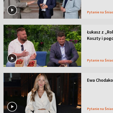
Pytanie na Śnia
Łukasz z „Ro
Koszty i pog
Pytanie na Śnia
Ewa Chodakow
Pytanie na Śnia