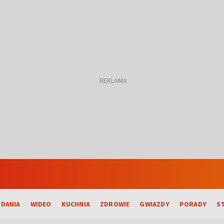
DANIA
WIDEO
KUCHNIA
ZDROWIE
GWIAZDY
PORADY
S