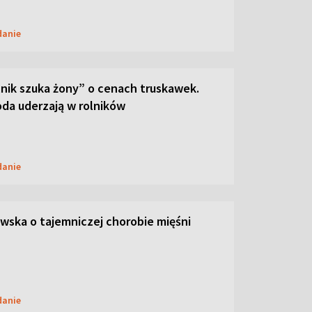
danie
lnik szuka żony” o cenach truskawek.
oda uderzają w rolników
danie
ska o tajemniczej chorobie mięśni
danie