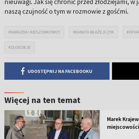
nieuwagi. Jak się chronić przed złodziejami, w j
naszą czujność o tym w rozmowie z gośćmi.
#GWIAZDA I KIESZONKOWCY
#DANUTA BŁAŻEJCZYK
#OFIA
#ZŁODZIEJE
UDOSTĘPNIJ NA FACEBOOKU
Więcej na ten temat
Marek Krajew
miejscowości