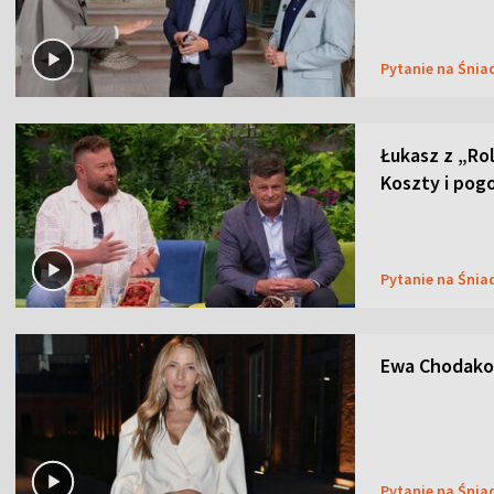
Pytanie na Śnia
Łukasz z „Ro
Koszty i pog
Pytanie na Śnia
Ewa Chodakow
Pytanie na Śnia