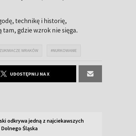
odę, technikę i historię,
 tam, gdzie wzrok nie sięga.
ZUKIWACZE WRAKÓW
#NURKOWANIE
UDOSTĘPNIJ NA X
ski odkrywa jedną z najciekawszych
 Dolnego Śląska