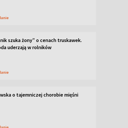
danie
lnik szuka żony” o cenach truskawek.
oda uderzają w rolników
danie
ska o tajemniczej chorobie mięśni
danie