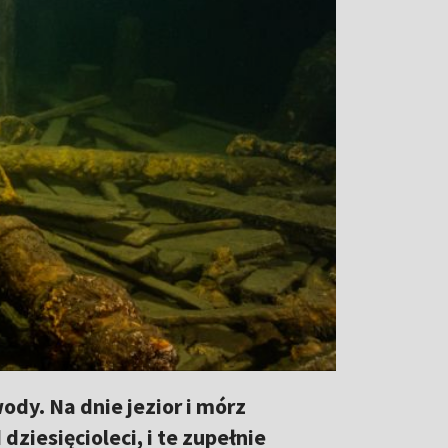
ody. Na dnie jezior i mórz
dziesięcioleci, i te zupełnie