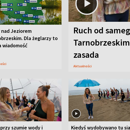
Ruch od sameg
r nad Jeziorem
brzeskim. Dla żeglarzy to
Tarnobrzeskim,
a wiadomość
zasada
ności
Aktualności
przy szumie wody i
Kiedyś wydobywano tu sia