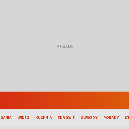
DANIA
WIDEO
KUCHNIA
ZDROWIE
GWIAZDY
PORADY
S