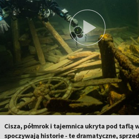
Cisza, półmrok i tajemnica ukryta pod taflą w
spoczywają historie - te dramatyczne, sprzed 