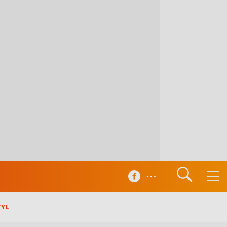
...
TYL