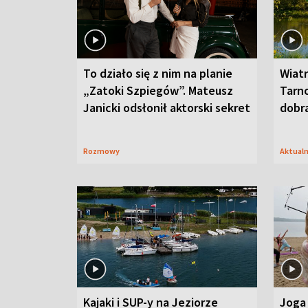
To działo się z nim na planie
Wiat
„Zatoki Szpiegów”. Mateusz
Tarno
Janicki odsłonił aktorski sekret
dobr
Rozmowy
Aktual
Kajaki i SUP-y na Jeziorze
Joga 