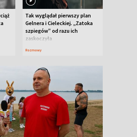
ciąż
Tak wyglądał pierwszy plan
ta
Gelnera i Cieleckiej. „Zatoka
szpiegów” od razu ich
zaskoczyła
Rozmowy