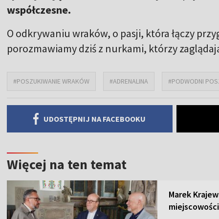
współczesne.
O odkrywaniu wraków, o pasji, która łączy przyg
porozmawiamy dziś z nurkami, którzy zaglądają
#POSZUKIWANIE WRAKÓW
#ADRENALINA
#PODWODNI POS
UDOSTĘPNIJ NA FACEBOOKU
Więcej na ten temat
Marek Krajew
miejscowości