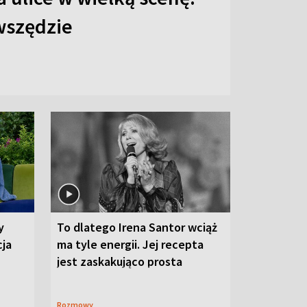
 wszędzie
y
To dlatego Irena Santor wciąż
cja
ma tyle energii. Jej recepta
jest zaskakująco prosta
Rozmowy