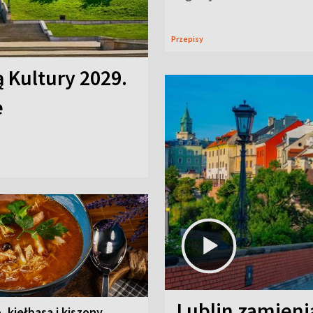
Przepisy
ą Kultury 2029.
e
Lublin zamienia
, kiełbasa i kiszony