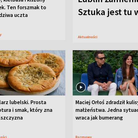
ek. Ten forszmak to
Sztuka jest tu
dziwa uczta
sy
Aktualności
arz lubelski. Prosta
Maciej Orłoś zdradził kulis
tura i smak, który zna
małżeństwa. Jedna sytua
lszczyzna
wraca jak bumerang
ności
Rozmowy