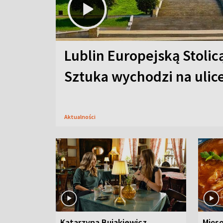
Lublin Europejską Stolic
Sztuka wychodzi na ulic
Aktualności
Katarzyna Bujakiewicz
Mięso