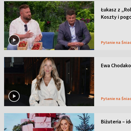
Łukasz z „Ro
Koszty i pog
Pytanie na Śnia
Ewa Chodakow
Pytanie na Śnia
Biżuteria – i