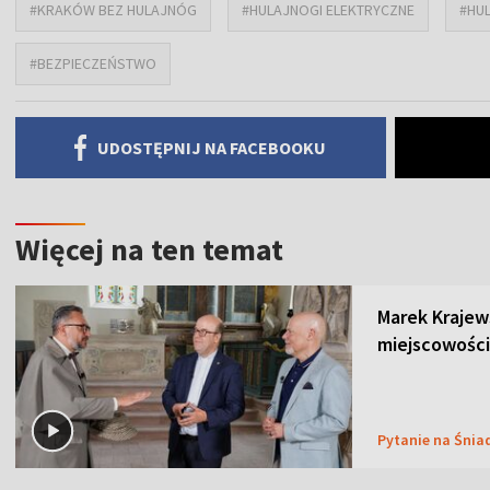
#KRAKÓW BEZ HULAJNÓG
#HULAJNOGI ELEKTRYCZNE
#HU
#BEZPIECZEŃSTWO
UDOSTĘPNIJ NA FACEBOOKU
Więcej na ten temat
Marek Krajew
miejscowości
Pytanie na Śnia