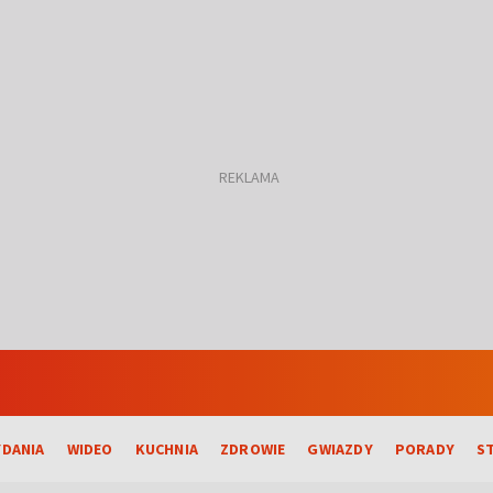
DANIA
WIDEO
KUCHNIA
ZDROWIE
GWIAZDY
PORADY
S