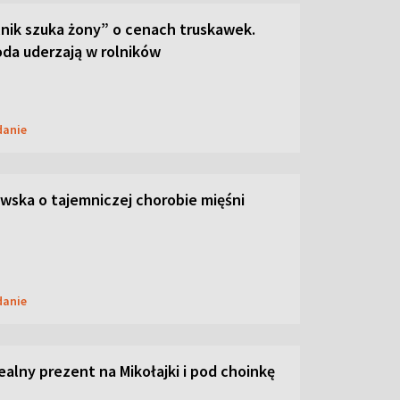
lnik szuka żony” o cenach truskawek.
oda uderzają w rolników
danie
ska o tajemniczej chorobie mięśni
danie
dealny prezent na Mikołajki i pod choinkę