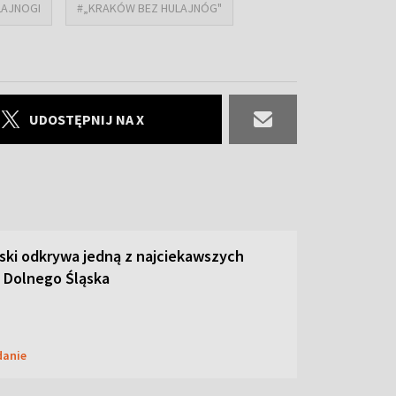
LAJNOGI
#„KRAKÓW BEZ HULAJNÓG"
UDOSTĘPNIJ NA X
ski odkrywa jedną z najciekawszych
 Dolnego Śląska
danie