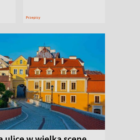
Przepisy
 ulice w wielką scenę.