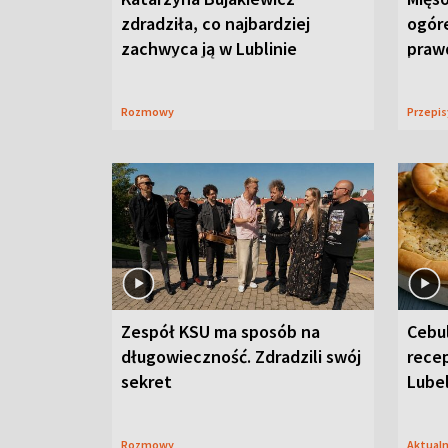
zdradziła, co najbardziej
ogór
zachwyca ją w Lublinie
praw
Rozmowy
Przepi
Zespół KSU ma sposób na
Cebul
długowieczność. Zdradzili swój
recep
sekret
Lube
Rozmowy
Aktual