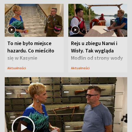
To nie było miejsce
Rejs u zbiegu Narwi i
hazardu. Co mieściło
Wisły. Tak wygląda
się w Kasynie
Modlin od strony wody
Oficerskim?
Aktualności
Aktualności