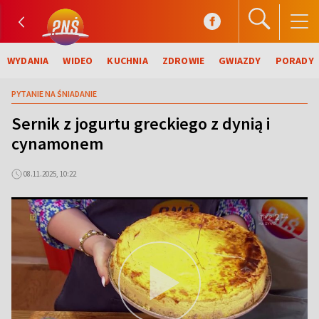
WYDANIA
WIDEO
KUCHNIA
ZDROWIE
GWIAZDY
PORADY
PYTANIE NA ŚNIADANIE
Sernik z jogurtu greckiego z dynią i
cynamonem
08.11.2025, 10:22