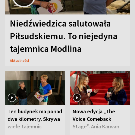
Niedźwiedzica salutowała
Piłsudskiemu. To niejedyna
tajemnica Modlina
Aktualności
Ten budynek ma ponad
Nowa edycja „The
dwa kilometry. Skrywa
Voice Comeback
wiele tajemnic
Stage”. Ania Karwan
zapowiada