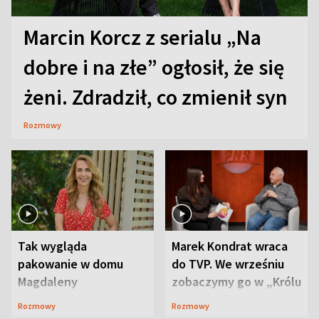
Marcin Korcz z serialu „Na
dobre i na złe” ogłosił, że się
żeni. Zdradził, co zmienił syn
Rozmowy
Tak wygląda
Marek Kondrat wraca
pakowanie w domu
do TVP. We wrześniu
Magdaleny
zobaczymy go w „Królu
Waligórskiej-Lisieckiej.
Maciusiu I”
Rozmowy
Rozmowy
Mąż nie odpuszcza