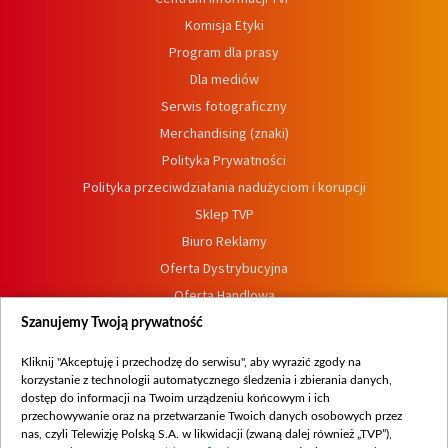
Komisja Etyki
Program dla prasy
Dla mediów
Serwis fotograficzny
Merchandising (znaki)
Polityka Prywatności
Polityka przeciwdziałania nadużyciom i korupcji
Sklep TVP
Biuro Reklamy
Oferta Dystrybucyjna
Oferta Handlowa
Dostępność
Szanujemy Twoją prywatność
Moje zgody
Kliknij "Akceptuję i przechodzę do serwisu", aby wyrazić zgody na
Procedura zgłoszeń wewnętrznych
korzystanie z technologii automatycznego śledzenia i zbierania danych,
dostęp do informacji na Twoim urządzeniu końcowym i ich
przechowywanie oraz na przetwarzanie Twoich danych osobowych przez
nas, czyli Telewizję Polską S.A. w likwidacji (zwaną dalej również „TVP”),