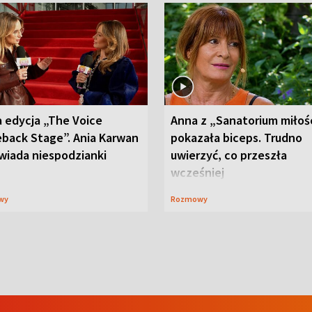
 edycja „The Voice
Anna z „Sanatorium miłoś
back Stage”. Ania Karwan
pokazała biceps. Trudno
wiada niespodzianki
uwierzyć, co przeszła
wcześniej
wy
Rozmowy