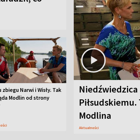
Niedźwiedzica
u zbiegu Narwi i Wisły. Tak
ąda Modlin od strony
Piłsudskiemu. 
y
Modlina
ności
Aktualności