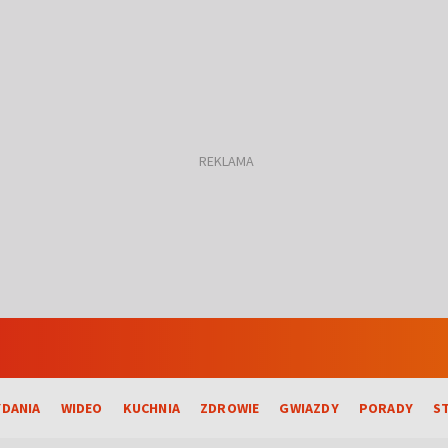
DANIA
WIDEO
KUCHNIA
ZDROWIE
GWIAZDY
PORADY
S