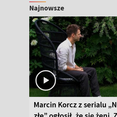
Najnowsze
Marcin Korcz z serialu „N
złe” ogłosił, że się żeni. 