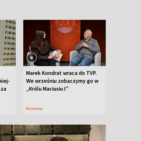
Marek Kondrat wraca do TVP.
iej-
We wrześniu zobaczymy go w
cza
„Królu Maciusiu I”
Rozmowy