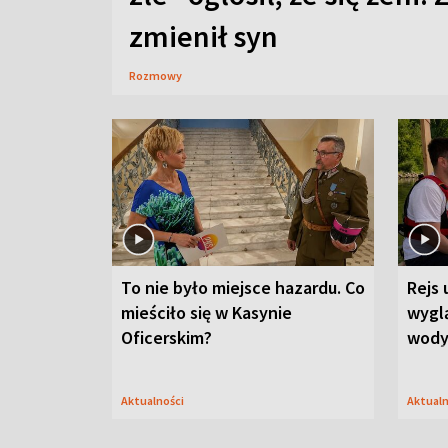
zmienił syn
Rozmowy
To nie było miejsce hazardu. Co
Rejs 
mieściło się w Kasynie
wygl
Oficerskim?
wod
Aktualności
Aktual