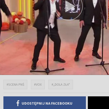
#SCENA PNŚ
#VOX
#„DOLA ZŁA"
UDOSTĘPNIJ NA FACEBOOKU