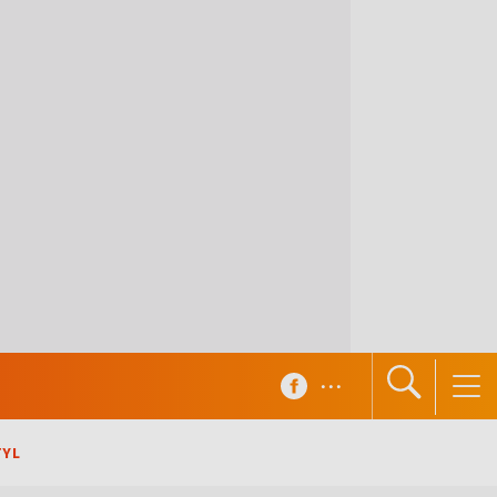
...
TYL