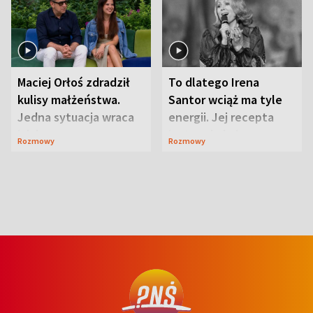
Maciej Orłoś zdradził
To dlatego Irena
kulisy małżeństwa.
Santor wciąż ma tyle
Jedna sytuacja wraca
energii. Jej recepta
jak bumerang
jest zaskakująco
Rozmowy
Rozmowy
prosta