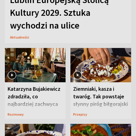
Kultury 2029. Sztuka
wychodzi na ulice
Aktualności
Katarzyna Bujakiewicz
Ziemniaki, kasza i
zdradziła, co
twaróg. Tak powstaje
najbardziej zachwyca
słynny piróg biłgorajski
ją w Lublinie
Rozmowy
Przepisy