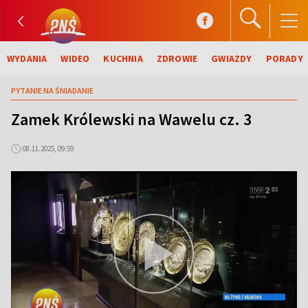
WYDANIA
WIDEO
KUCHNIA
ZDROWIE
GWIAZDY
PORADY
PYTANIE NA ŚNIADANIE
Zamek Królewski na Wawelu cz. 3
08.11.2025, 09:59