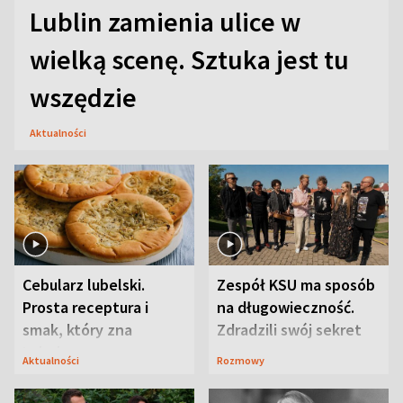
Lublin zamienia ulice w
wielką scenę. Sztuka jest tu
wszędzie
Aktualności
Cebularz lubelski.
Zespół KSU ma sposób
Prosta receptura i
na długowieczność.
smak, który zna
Zdradzili swój sekret
Lubelszczyzna
Aktualności
Rozmowy