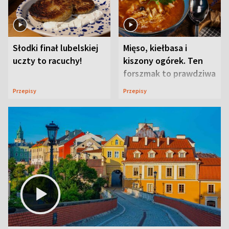
Słodki finał lubelskiej
Mięso, kiełbasa i
uczty to racuchy!
kiszony ogórek. Ten
forszmak to prawdziwa
uczta
Przepisy
Przepisy