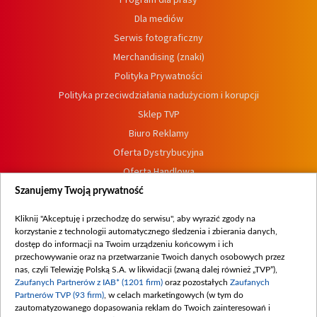
Dla mediów
Serwis fotograficzny
Merchandising (znaki)
Polityka Prywatności
Polityka przeciwdziałania nadużyciom i korupcji
Sklep TVP
Biuro Reklamy
Oferta Dystrybucyjna
Oferta Handlowa
Dostępność
Szanujemy Twoją prywatność
Moje zgody
Kliknij "Akceptuję i przechodzę do serwisu", aby wyrazić zgody na
Procedura zgłoszeń wewnętrznych
korzystanie z technologii automatycznego śledzenia i zbierania danych,
dostęp do informacji na Twoim urządzeniu końcowym i ich
przechowywanie oraz na przetwarzanie Twoich danych osobowych przez
nas, czyli Telewizję Polską S.A. w likwidacji (zwaną dalej również „TVP”),
Zaufanych Partnerów z IAB* (1201 firm)
oraz pozostałych
Zaufanych
Partnerów TVP (93 firm)
, w celach marketingowych (w tym do
zautomatyzowanego dopasowania reklam do Twoich zainteresowań i