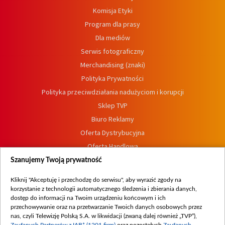
Komisja Etyki
Program dla prasy
Dla mediów
Serwis fotograficzny
Merchandising (znaki)
Polityka Prywatności
Polityka przeciwdziałania nadużyciom i korupcji
Sklep TVP
Biuro Reklamy
Oferta Dystrybucyjna
Oferta Handlowa
Dostępność
Szanujemy Twoją prywatność
Moje zgody
Kliknij "Akceptuję i przechodzę do serwisu", aby wyrazić zgody na
Procedura zgłoszeń wewnętrznych
korzystanie z technologii automatycznego śledzenia i zbierania danych,
dostęp do informacji na Twoim urządzeniu końcowym i ich
przechowywanie oraz na przetwarzanie Twoich danych osobowych przez
nas, czyli Telewizję Polską S.A. w likwidacji (zwaną dalej również „TVP”),