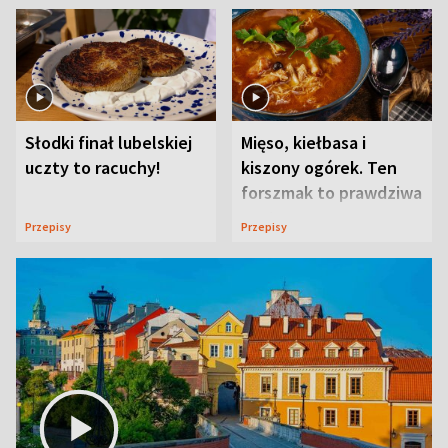
Słodki finał lubelskiej
Mięso, kiełbasa i
uczty to racuchy!
kiszony ogórek. Ten
forszmak to prawdziwa
uczta
Przepisy
Przepisy