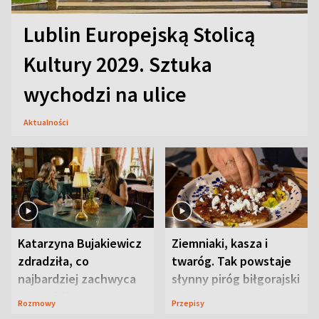
Lublin Europejską Stolicą
Kultury 2029. Sztuka
wychodzi na ulice
Aktualności
Katarzyna Bujakiewicz
Ziemniaki, kasza i
zdradziła, co
twaróg. Tak powstaje
najbardziej zachwyca
słynny piróg biłgorajski
ją w Lublinie
Rozmowy
Przepisy