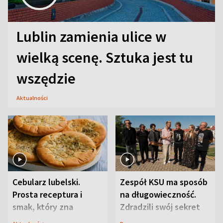
Lublin zamienia ulice w
wielką scenę. Sztuka jest tu
wszędzie
Aktualności
Cebularz lubelski.
Zespół KSU ma sposób
Prosta receptura i
na długowieczność.
smak, który zna
Zdradzili swój sekret
Lubelszczyzna