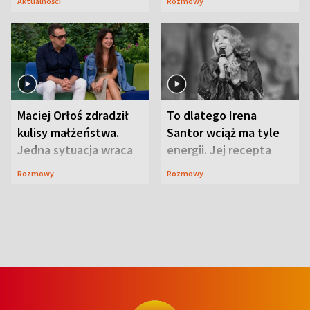
Aktualności
Rozmowy
Maciej Orłoś zdradził
To dlatego Irena
kulisy małżeństwa.
Santor wciąż ma tyle
Jedna sytuacja wraca
energii. Jej recepta
jak bumerang
jest zaskakująco
Rozmowy
Rozmowy
prosta