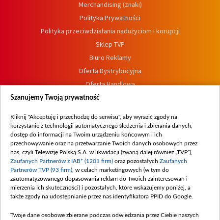
Merchandising (znaki)
Polityka Prywatności
Polityka przeciwdziałania nadużyciom i korupcji
Sklep TVP
Biuro Reklamy
Oferta Dystrybucyjna
Oferta Handlowa
Dostępność
Szanujemy Twoją prywatność
Moje zgody
Kliknij "Akceptuję i przechodzę do serwisu", aby wyrazić zgody na
Procedura zgłoszeń wewnętrznych
korzystanie z technologii automatycznego śledzenia i zbierania danych,
dostęp do informacji na Twoim urządzeniu końcowym i ich
przechowywanie oraz na przetwarzanie Twoich danych osobowych przez
nas, czyli Telewizję Polską S.A. w likwidacji (zwaną dalej również „TVP”),
Zaufanych Partnerów z IAB* (1201 firm)
oraz pozostałych
Zaufanych
Partnerów TVP (93 firm)
, w celach marketingowych (w tym do
zautomatyzowanego dopasowania reklam do Twoich zainteresowań i
mierzenia ich skuteczności) i pozostałych, które wskazujemy poniżej, a
także zgody na udostępnianie przez nas identyfikatora PPID do Google.
Twoje dane osobowe zbierane podczas odwiedzania przez Ciebie naszych