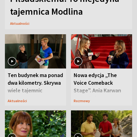
tajemnica Modlina
Aktualności
Ten budynek ma ponad
Nowa edycja „The
dwa kilometry. Skrywa
Voice Comeback
wiele tajemnic
Stage”. Ania Karwan
zapowiada
Aktualności
Rozmowy
niespodzianki