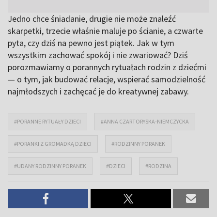
Jedno chce śniadanie, drugie nie może znaleźć
skarpetki, trzecie właśnie maluje po ścianie, a czwarte
pyta, czy dziś na pewno jest piątek. Jak w tym
wszystkim zachować spokój i nie zwariować? Dziś
porozmawiamy o porannych rytuałach rodzin z dziećmi
— o tym, jak budować relacje, wspierać samodzielność
najmłodszych i zachęcać je do kreatywnej zabawy.
#PORANNE RYTUAŁY DZIECI
#ANNA CZARTORYSKA-NIEMCZYCKA
#PORANKI Z GROMADKĄ DZIECI
#RODZINNY PORANEK
#UDANY RODZINNY PORANEK
#DZIECI
#RODZINA