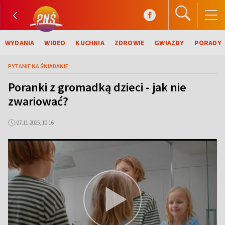
WYDANIA
WIDEO
KUCHNIA
ZDROWIE
GWIAZDY
PORADY
PYTANIE NA ŚNIADANIE
Poranki z gromadką dzieci - jak nie
zwariować?
07.11.2025, 10:16