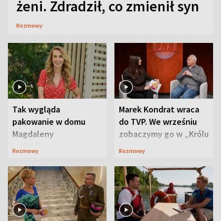
żeni. Zdradził, co zmienił syn
Rozmowy
Tak wygląda
Marek Kondrat wraca
pakowanie w domu
do TVP. We wrześniu
Magdaleny
zobaczymy go w „Królu
Waligórskiej-Lisieckiej.
Maciusiu I”
Rozmowy
Rozmowy
Mąż nie odpuszcza