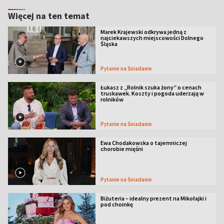
Więcej na ten temat
Marek Krajewski odkrywa jedną z
najciekawszych miejscowości Dolnego
Śląska
Pytanie na Śniadanie
Łukasz z „Rolnik szuka żony” o cenach
truskawek. Koszty i pogoda uderzają w
rolników
Pytanie na Śniadanie
Ewa Chodakowska o tajemniczej
chorobie mięśni
Pytanie na Śniadanie
Biżuteria – idealny prezent na Mikołajki i
pod choinkę