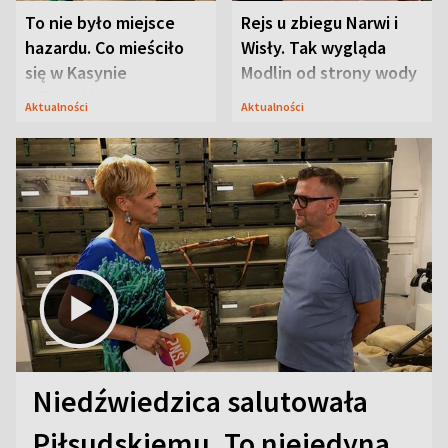
To nie było miejsce
Rejs u zbiegu Narwi i
hazardu. Co mieściło
Wisły. Tak wygląda
się w Kasynie
Modlin od strony wody
Oficerskim?
Aktualności
Aktualności
Niedźwiedzica salutowała
Piłsudskiemu. To niejedyna