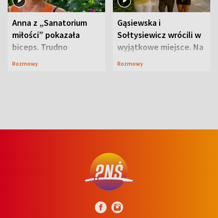
Anna z „Sanatorium
Gąsiewska i
miłości” pokazała
Sołtysiewicz wrócili w
biceps. Trudno
wyjątkowe miejsce. Na
uwierzyć, co przeszła
szlaku czekał
Rozmowy
Rozmowy
wcześniej
niedźwiedź