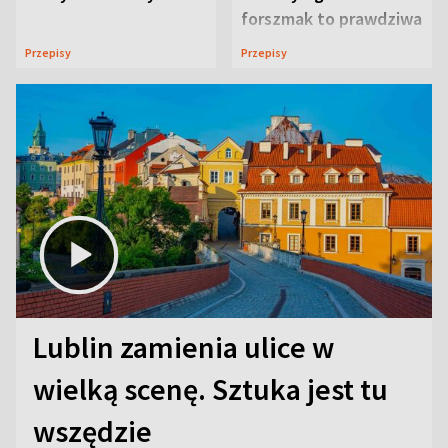
forszmak to prawdziwa
uczta
Przepisy
Przepisy
Lublin zamienia ulice w
wielką scenę. Sztuka jest tu
wszędzie