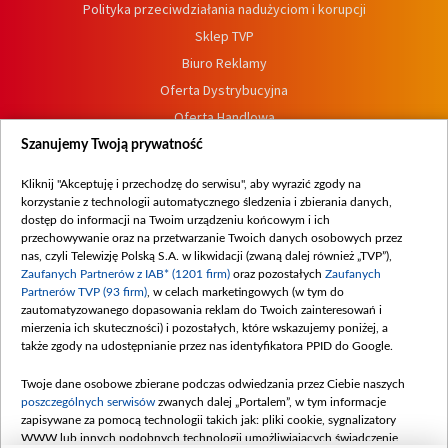
Polityka przeciwdziałania nadużyciom i korupcji
Sklep TVP
Biuro Reklamy
Oferta Dystrybucyjna
Oferta Handlowa
Dostępność
Szanujemy Twoją prywatność
Moje zgody
Kliknij "Akceptuję i przechodzę do serwisu", aby wyrazić zgody na
Procedura zgłoszeń wewnętrznych
korzystanie z technologii automatycznego śledzenia i zbierania danych,
dostęp do informacji na Twoim urządzeniu końcowym i ich
przechowywanie oraz na przetwarzanie Twoich danych osobowych przez
nas, czyli Telewizję Polską S.A. w likwidacji (zwaną dalej również „TVP”),
Zaufanych Partnerów z IAB* (1201 firm)
oraz pozostałych
Zaufanych
Partnerów TVP (93 firm)
, w celach marketingowych (w tym do
zautomatyzowanego dopasowania reklam do Twoich zainteresowań i
mierzenia ich skuteczności) i pozostałych, które wskazujemy poniżej, a
także zgody na udostępnianie przez nas identyfikatora PPID do Google.
Twoje dane osobowe zbierane podczas odwiedzania przez Ciebie naszych
poszczególnych serwisów
zwanych dalej „Portalem”, w tym informacje
zapisywane za pomocą technologii takich jak: pliki cookie, sygnalizatory
WWW lub innych podobnych technologii umożliwiających świadczenie