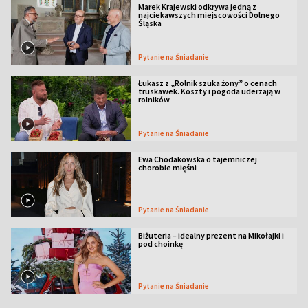
Marek Krajewski odkrywa jedną z
najciekawszych miejscowości Dolnego
Śląska
Pytanie na Śniadanie
Łukasz z „Rolnik szuka żony” o cenach
truskawek. Koszty i pogoda uderzają w
rolników
Pytanie na Śniadanie
Ewa Chodakowska o tajemniczej
chorobie mięśni
Pytanie na Śniadanie
Biżuteria – idealny prezent na Mikołajki i
pod choinkę
Pytanie na Śniadanie