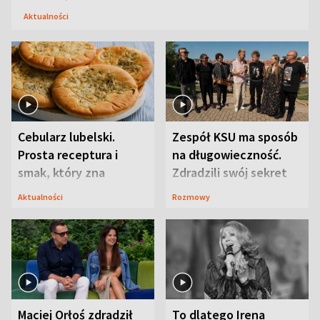
Aktualności
Cebularz lubelski.
Zespół KSU ma sposób
Prosta receptura i
na długowieczność.
smak, który zna
Zdradzili swój sekret
Lubelszczyzna
Aktualności
Rozmowy
Maciej Orłoś zdradził
To dlatego Irena