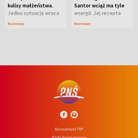
kulisy małżeństwa.
Santor wciąż ma tyle
Jedna sytuacja wraca
energii. Jej recepta
jak bumerang
jest zaskakująco
Rozmowy
Rozmowy
prosta
Abonament TVP
Rada Programowa