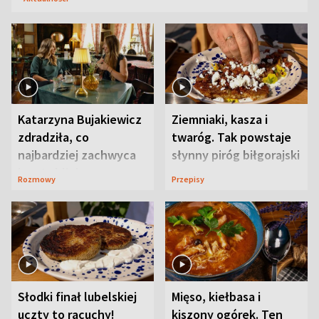
Katarzyna Bujakiewicz
Ziemniaki, kasza i
zdradziła, co
twaróg. Tak powstaje
najbardziej zachwyca
słynny piróg biłgorajski
ją w Lublinie
Rozmowy
Przepisy
Słodki finał lubelskiej
Mięso, kiełbasa i
uczty to racuchy!
kiszony ogórek. Ten