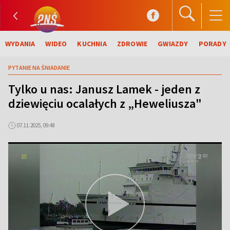
WYDANIA
WIDEO
KUCHNIA
ZDROWIE
GWIAZDY
PORADY
PYTANIE NA ŚNIADANIE
Tylko u nas: Janusz Lamek - jeden z
dziewięciu ocalałych z „Heweliusza"
07.11.2025, 09:48