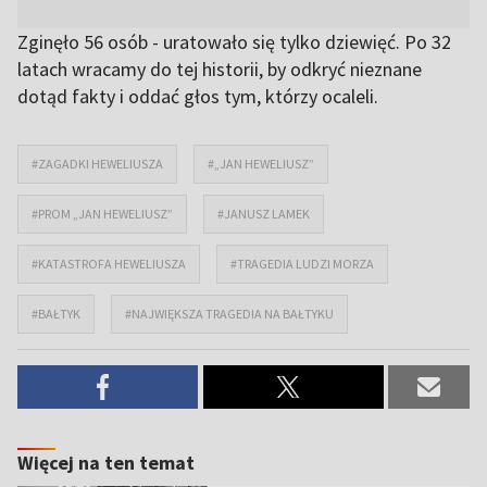
Zginęło 56 osób - uratowało się tylko dziewięć. Po 32
latach wracamy do tej historii, by odkryć nieznane
dotąd fakty i oddać głos tym, którzy ocaleli.
#ZAGADKI HEWELIUSZA
#„JAN HEWELIUSZ”
#PROM „JAN HEWELIUSZ”
#JANUSZ LAMEK
#KATASTROFA HEWELIUSZA
#TRAGEDIA LUDZI MORZA
#BAŁTYK
#NAJWIĘKSZA TRAGEDIA NA BAŁTYKU
Więcej na ten temat