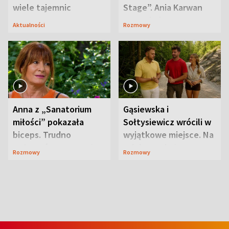
wiele tajemnic
Stage”. Ania Karwan
zapowiada
Aktualności
Rozmowy
niespodzianki
Anna z „Sanatorium
Gąsiewska i
miłości” pokazała
Sołtysiewicz wrócili w
biceps. Trudno
wyjątkowe miejsce. Na
uwierzyć, co przeszła
szlaku czekał
Rozmowy
Rozmowy
wcześniej
niedźwiedź