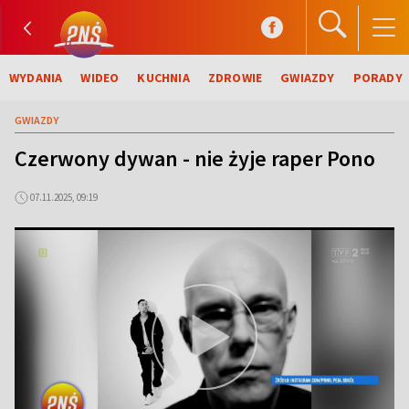
WYDANIA
WIDEO
KUCHNIA
ZDROWIE
GWIAZDY
PORADY
GWIAZDY
Czerwony dywan - nie żyje raper Pono
07.11.2025, 09:19