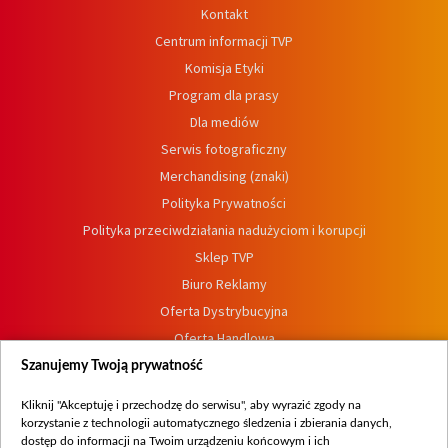
Kontakt
Centrum informacji TVP
Komisja Etyki
Program dla prasy
Dla mediów
Serwis fotograficzny
Merchandising (znaki)
Polityka Prywatności
Polityka przeciwdziałania nadużyciom i korupcji
Sklep TVP
Biuro Reklamy
Oferta Dystrybucyjna
Oferta Handlowa
Dostępność
Szanujemy Twoją prywatność
Moje zgody
Kliknij "Akceptuję i przechodzę do serwisu", aby wyrazić zgody na
Procedura zgłoszeń wewnętrznych
korzystanie z technologii automatycznego śledzenia i zbierania danych,
dostęp do informacji na Twoim urządzeniu końcowym i ich