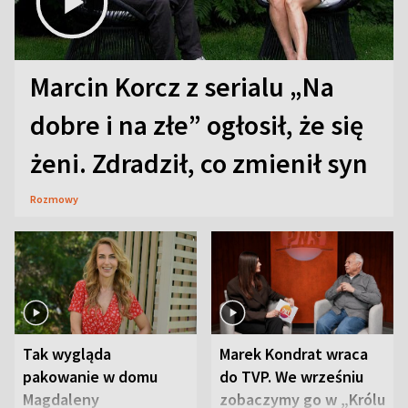
Marcin Korcz z serialu „Na
dobre i na złe” ogłosił, że się
żeni. Zdradził, co zmienił syn
Rozmowy
Tak wygląda
Marek Kondrat wraca
pakowanie w domu
do TVP. We wrześniu
Magdaleny
zobaczymy go w „Królu