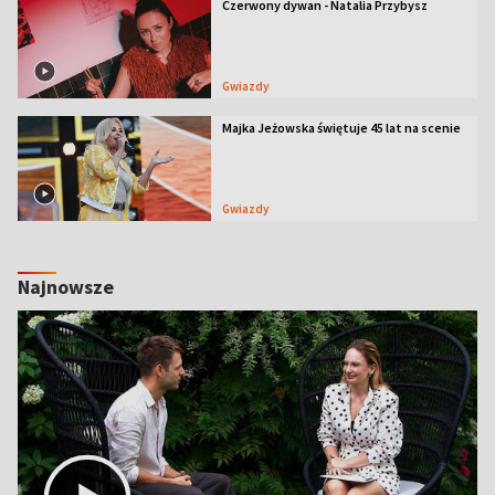
Czerwony dywan - Natalia Przybysz
Gwiazdy
Majka Jeżowska świętuje 45 lat na scenie
Gwiazdy
Najnowsze