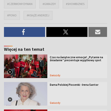
#CZERWONY DYWAN
#GWIAZDY
#SHOWBIZNES
#PONO
#KSIĄŻE ANDRZEJ
Więcej na ten temat
Czas na świąteczne emocje! „Pytanie na
śniadanie” prezentuje wyjątkowy spot
Gwiazdy
Dama Polskiej Piosenki - Irena Santor
Gwiazdy