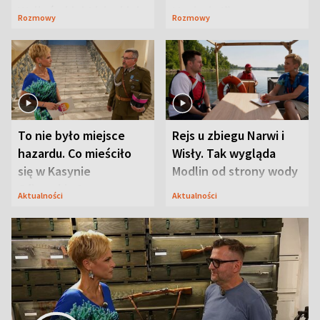
Waligórskiej-Lisieckiej.
Maciusiu I”
Rozmowy
Rozmowy
Mąż nie odpuszcza
To nie było miejsce
Rejs u zbiegu Narwi i
hazardu. Co mieściło
Wisły. Tak wygląda
się w Kasynie
Modlin od strony wody
Oficerskim?
Aktualności
Aktualności