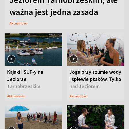
ważna jest jedna zasada
Aktualności
Kajaki i SUP-y na
Joga przy szumie wody
Jeziorze
i śpiewie ptaków. Tylko
Tarnobrzeskim.
nad Jeziorem
Przyrodnicy zwracają
Tarnobrzeskim
Aktualności
Aktualności
uwagę na coś jeszcze