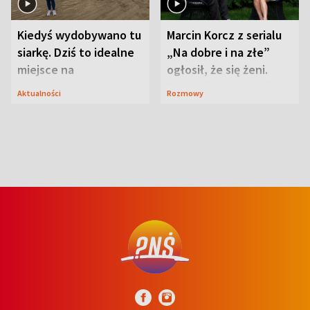
Kiedyś wydobywano tu
Marcin Korcz z serialu
siarkę. Dziś to idealne
„Na dobre i na złe”
miejsce na
ogłosił, że się żeni.
wypoczynek
Zdradził, co zmienił
Aktualności
Rozmowy
syn