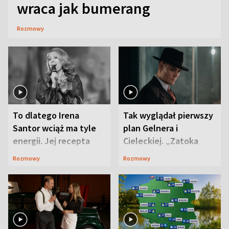
wraca jak bumerang
Rozmowy
To dlatego Irena
Tak wyglądał pierwszy
Santor wciąż ma tyle
plan Gelnera i
energii. Jej recepta
Cieleckiej. „Zatoka
jest zaskakująco
szpiegów” od razu ich
Rozmowy
Rozmowy
prosta
zaskoczyła