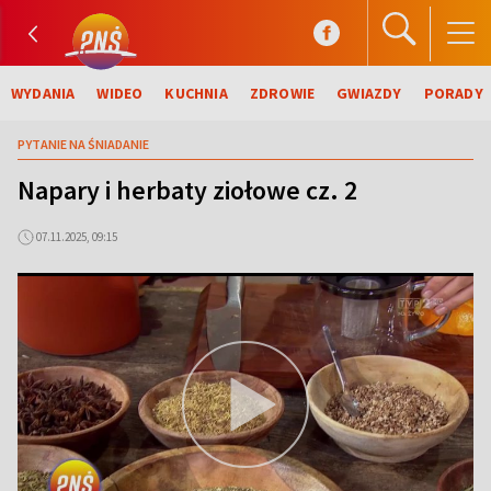
WYDANIA
WIDEO
KUCHNIA
ZDROWIE
GWIAZDY
PORADY
PYTANIE NA ŚNIADANIE
Napary i herbaty ziołowe cz. 2
07.11.2025, 09:15