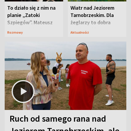
To działo się z nim na
Wiatr nad Jeziorem
planie „Zatoki
Tarnobrzeskim. Dla
Szpiegów”. Mateusz
żeglarzy to dobra
Janicki odsłonił
wiadomość
Rozmowy
Aktualności
aktorski sekret
Ruch od samego rana nad
Jeziorem Tarnobrzeskim, ale