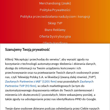
Merchandising (znaki)
Polityka Prywatności
Polityka przeciwdziałania nadużyciom i korupcji
Sklep TVP
Biuro Reklamy
Oferta Dystrybucyjna
Oferta Handlowa
Dostępność
Szanujemy Twoją prywatność
Moje zgody
Kliknij "Akceptuję i przechodzę do serwisu", aby wyrazić zgody na
Procedura zgłoszeń wewnętrznych
korzystanie z technologii automatycznego śledzenia i zbierania danych,
dostęp do informacji na Twoim urządzeniu końcowym i ich
przechowywanie oraz na przetwarzanie Twoich danych osobowych przez
nas, czyli Telewizję Polską S.A. w likwidacji (zwaną dalej również „TVP”),
Zaufanych Partnerów z IAB* (1201 firm)
oraz pozostałych
Zaufanych
Partnerów TVP (93 firm)
, w celach marketingowych (w tym do
zautomatyzowanego dopasowania reklam do Twoich zainteresowań i
mierzenia ich skuteczności) i pozostałych, które wskazujemy poniżej, a
także zgody na udostępnianie przez nas identyfikatora PPID do Google.
Twoje dane osobowe zbierane podczas odwiedzania przez Ciebie naszych