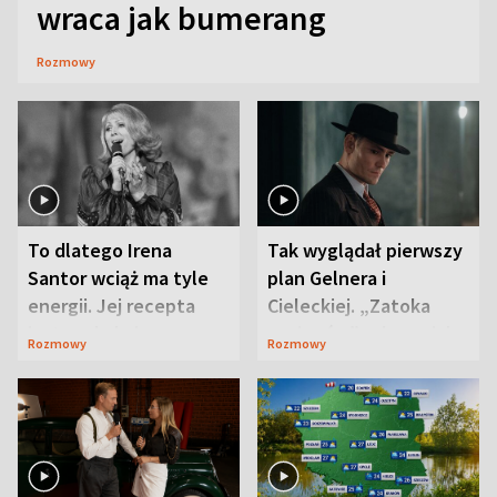
wraca jak bumerang
Rozmowy
To dlatego Irena
Tak wyglądał pierwszy
Santor wciąż ma tyle
plan Gelnera i
energii. Jej recepta
Cieleckiej. „Zatoka
jest zaskakująco
szpiegów” od razu ich
Rozmowy
Rozmowy
prosta
zaskoczyła