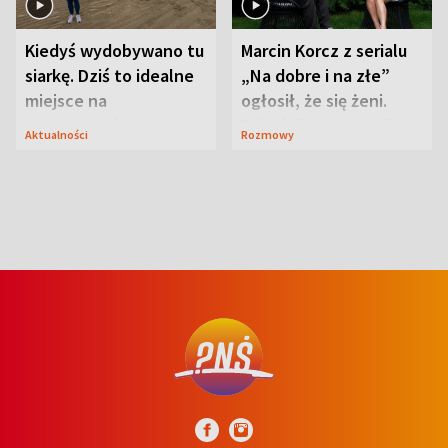
Kiedyś wydobywano tu
Marcin Korcz z serialu
siarkę. Dziś to idealne
„Na dobre i na złe”
miejsce na
ogłosił, że się żeni.
wypoczynek
Zdradził, co zmienił
Aktualności
Rozmowy
syn