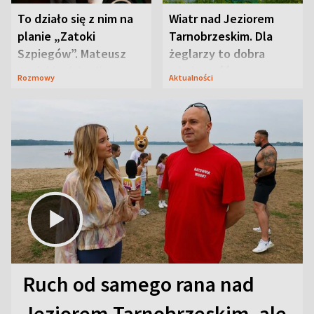
To działo się z nim na
Wiatr nad Jeziorem
planie „Zatoki
Tarnobrzeskim. Dla
Szpiegów”. Mateusz
żeglarzy to dobra
Janicki odsłonił
wiadomość
Rozmowy
Aktualności
aktorski sekret
Ruch od samego rana nad
Jeziorem Tarnobrzeskim, ale