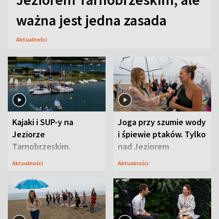
ważna jest jedna zasada
Aktualności
Kajaki i SUP-y na
Joga przy szumie wody
Jeziorze
i śpiewie ptaków. Tylko
Tarnobrzeskim.
nad Jeziorem
Przyrodnicy zwracają
Tarnobrzeskim
Aktualności
Aktualności
uwagę na coś jeszcze