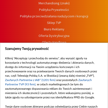
Merchandising (znaki)
Polityka Prywatności
Polityka przeciwdziałania nadużyciom i korupcji
Sklep TVP
Biuro Reklamy
Oferta Dystrybucyjna
Oferta Handlowa
Dostępność
Szanujemy Twoją prywatność
Moje zgody
Kliknij "Akceptuję i przechodzę do serwisu", aby wyrazić zgody na
Procedura zgłoszeń wewnętrznych
korzystanie z technologii automatycznego śledzenia i zbierania danych,
dostęp do informacji na Twoim urządzeniu końcowym i ich
przechowywanie oraz na przetwarzanie Twoich danych osobowych przez
nas, czyli Telewizję Polską S.A. w likwidacji (zwaną dalej również „TVP”),
Zaufanych Partnerów z IAB* (1201 firm)
oraz pozostałych
Zaufanych
Partnerów TVP (93 firm)
, w celach marketingowych (w tym do
zautomatyzowanego dopasowania reklam do Twoich zainteresowań i
mierzenia ich skuteczności) i pozostałych, które wskazujemy poniżej, a
także zgody na udostępnianie przez nas identyfikatora PPID do Google.
Twoje dane osobowe zbierane podczas odwiedzania przez Ciebie naszych