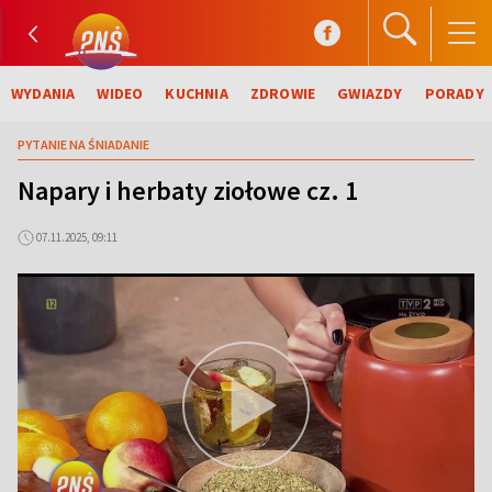
WYDANIA
WIDEO
KUCHNIA
ZDROWIE
GWIAZDY
PORADY
PYTANIE NA ŚNIADANIE
Napary i herbaty ziołowe cz. 1
07.11.2025, 09:11