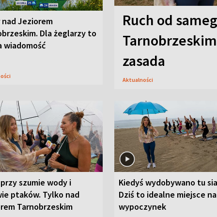
Ruch od sameg
r nad Jeziorem
brzeskim. Dla żeglarzy to
Tarnobrzeskim,
a wiadomość
zasada
ności
Aktualności
przy szumie wody i
Kiedyś wydobywano tu sia
ie ptaków. Tylko nad
Dziś to idealne miejsce na
orem Tarnobrzeskim
wypoczynek