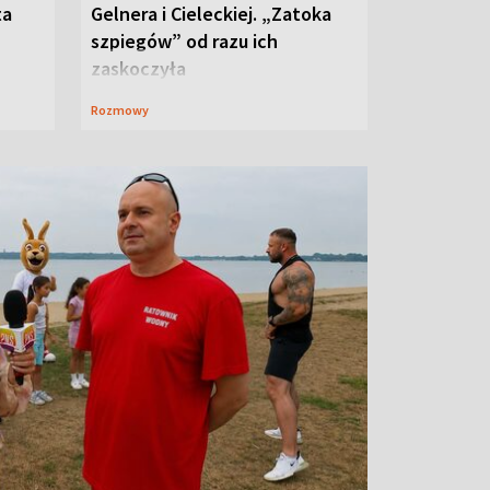
ta
Gelnera i Cieleckiej. „Zatoka
szpiegów” od razu ich
zaskoczyła
Rozmowy