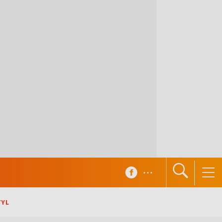
...
TYL