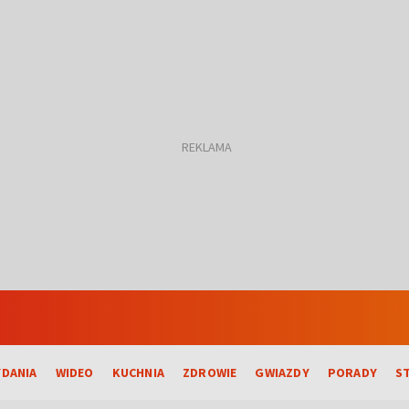
DANIA
WIDEO
KUCHNIA
ZDROWIE
GWIAZDY
PORADY
S