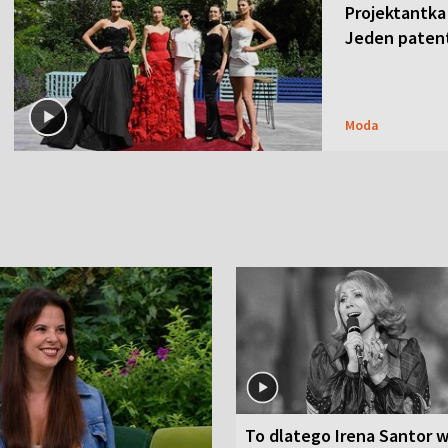
Projektantka
Jeden patent
Moda
To dlatego Irena Santor w