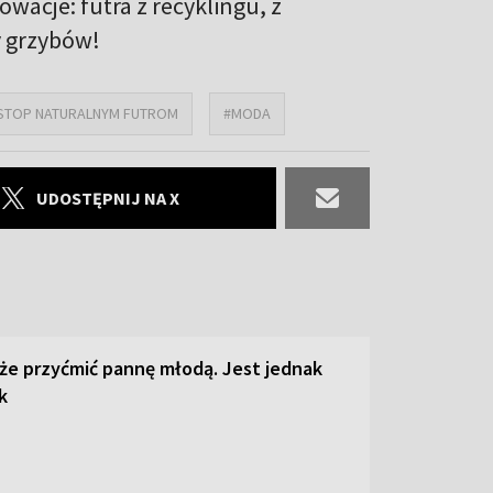
wacje: futra z recyklingu, z
y grzybów!
STOP NATURALNYM FUTROM
#MODA
UDOSTĘPNIJ NA X
że przyćmić pannę młodą. Jest jednak
k