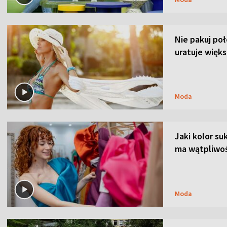
Nie pakuj po
uratuje więks
Moda
Jaki kolor su
ma wątpliwoś
Moda