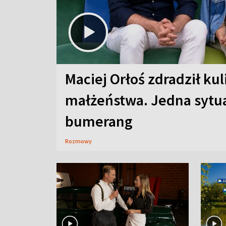
Maciej Orłoś zdradził kul
małżeństwa. Jedna sytua
bumerang
Rozmowy