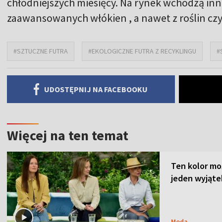
chłodniejszych miesięcy. Na rynek wchodzą inno
zaawansowanych włókien , a nawet z roślin cz
#SZTUCZNE FUTRA
#EKOLOGICZNE FUTRA Z RECYKLINGU
#
UDOSTĘPNIJ NA FACEBOOKU
Więcej na ten temat
Ten kolor mo
jeden wyjąte
Moda