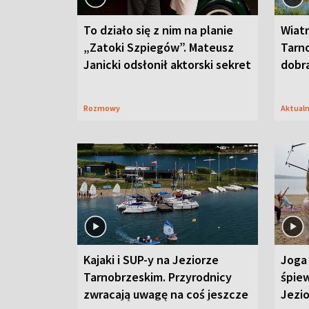
To działo się z nim na planie
Wiat
„Zatoki Szpiegów”. Mateusz
Tarno
Janicki odsłonił aktorski sekret
dobr
Rozmowy
Aktual
Kajaki i SUP-y na Jeziorze
Joga 
Tarnobrzeskim. Przyrodnicy
śpiew
zwracają uwagę na coś jeszcze
Jezi