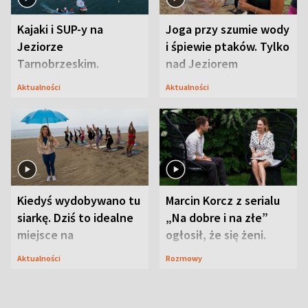
Kajaki i SUP-y na
Joga przy szumie wody
Jeziorze
i śpiewie ptaków. Tylko
Tarnobrzeskim.
nad Jeziorem
Przyrodnicy zwracają
Tarnobrzeskim
Aktualności
Aktualności
uwagę na coś jeszcze
Kiedyś wydobywano tu
Marcin Korcz z serialu
siarkę. Dziś to idealne
„Na dobre i na złe”
miejsce na
ogłosił, że się żeni.
wypoczynek
Zdradził, co zmienił
Aktualności
Rozmowy
syn