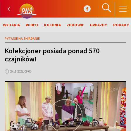
WYDANIA
WIDEO
KUCHNIA
ZDROWIE
GWIAZDY
PORADY
PYTANIE NA ŚNIADANIE
Kolekcjoner posiada ponad 570
czajników!
06.11.2025, 09:03