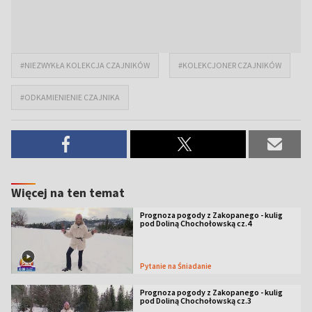
#NIEZWYKŁA KOLEKCJA CZAJNIKÓW
#KOLEKCJONER CZAJNIKÓW
#ODKAMIENIENIE CZAJNIKA
Więcej na ten temat
Prognoza pogody z Zakopanego - kulig
pod Doliną Chochołowską cz.4
Pytanie na Śniadanie
Prognoza pogody z Zakopanego - kulig
pod Doliną Chochołowską cz.3