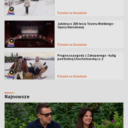
Pytanie na Śniadanie
Jubileusz 200-lecia Teatru Wielkiego -
Opery Narodowej
Pytanie na Śniadanie
Prognoza pogody z Zakopanego - kulig
pod Doliną Chochołowską cz.2
Pytanie na Śniadanie
Najnowsze