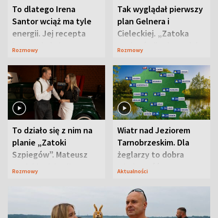
To dlatego Irena
Tak wyglądał pierwszy
Santor wciąż ma tyle
plan Gelnera i
energii. Jej recepta
Cieleckiej. „Zatoka
jest zaskakująco
szpiegów” od razu ich
Rozmowy
Rozmowy
prosta
zaskoczyła
To działo się z nim na
Wiatr nad Jeziorem
planie „Zatoki
Tarnobrzeskim. Dla
Szpiegów”. Mateusz
żeglarzy to dobra
Janicki odsłonił
wiadomość
Rozmowy
Aktualności
aktorski sekret