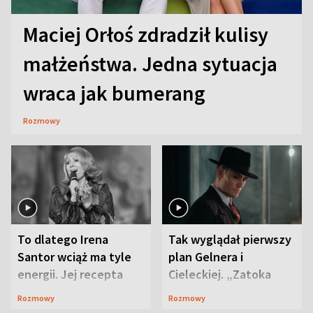
Maciej Orłoś zdradził kulisy
małżeństwa. Jedna sytuacja
wraca jak bumerang
Rozmowy
To dlatego Irena
Tak wyglądał pierwszy
Santor wciąż ma tyle
plan Gelnera i
energii. Jej recepta
Cieleckiej. „Zatoka
jest zaskakująco
szpiegów” od razu ich
Rozmowy
Rozmowy
prosta
zaskoczyła