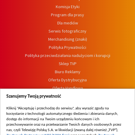
Komisja Etyki
Program dla prasy
Dla mediów
Serwis fotograficzny
Merchandising (znaki)
Polityka Prywatności
Polityka przeciwdziałania nadużyciom i korupcji
Sklep TVP
Biuro Reklamy
Oferta Dystrybucyjna
Oferta Handlowa
Dostępność
Szanujemy Twoją prywatność
Moje zgody
Kliknij "Akceptuję i przechodzę do serwisu", aby wyrazić zgody na
Procedura zgłoszeń wewnętrznych
korzystanie z technologii automatycznego śledzenia i zbierania danych,
dostęp do informacji na Twoim urządzeniu końcowym i ich
przechowywanie oraz na przetwarzanie Twoich danych osobowych przez
nas, czyli Telewizję Polską S.A. w likwidacji (zwaną dalej również „TVP”),