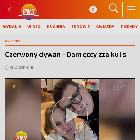
WYDANIA
WIDEO
KUCHNIA
ZDROWIE
GWIAZDY
PORADY
GWIAZDY
Czerwony dywan - Damięccy zza kulis
05.11.2025, 09:46