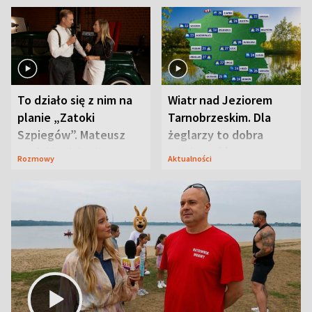
To działo się z nim na
Wiatr nad Jeziorem
planie „Zatoki
Tarnobrzeskim. Dla
Szpiegów”. Mateusz
żeglarzy to dobra
Janicki odsłonił
wiadomość
Rozmowy
Aktualności
aktorski sekret