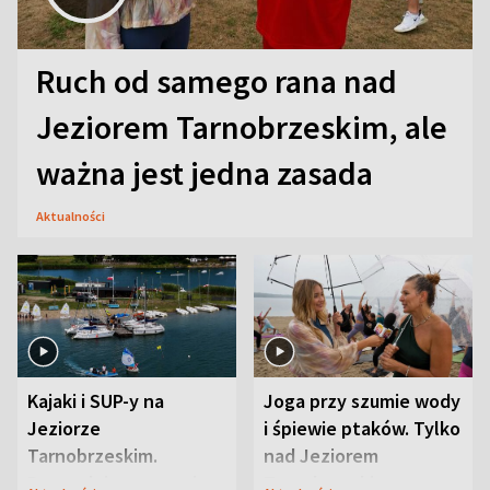
Ruch od samego rana nad
Jeziorem Tarnobrzeskim, ale
ważna jest jedna zasada
Aktualności
Kajaki i SUP-y na
Joga przy szumie wody
Jeziorze
i śpiewie ptaków. Tylko
Tarnobrzeskim.
nad Jeziorem
Przyrodnicy zwracają
Tarnobrzeskim