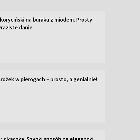
 koryciński na buraku z miodem. Prosty
raziste danie
ożek w pierogach – prosto, a genialnie!
z kaczką. Szybki sposób na elegancki