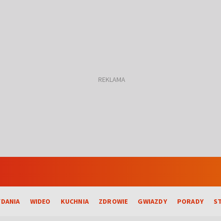
DANIA
WIDEO
KUCHNIA
ZDROWIE
GWIAZDY
PORADY
S