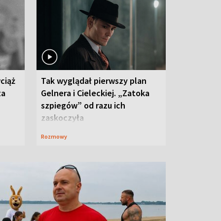
ciąż
Tak wyglądał pierwszy plan
ta
Gelnera i Cieleckiej. „Zatoka
szpiegów” od razu ich
zaskoczyła
Rozmowy