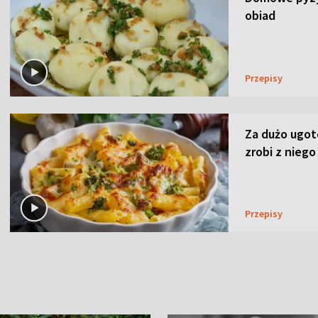
obiad
Przepisy
Za dużo ugo
zrobi z niego
Przepisy