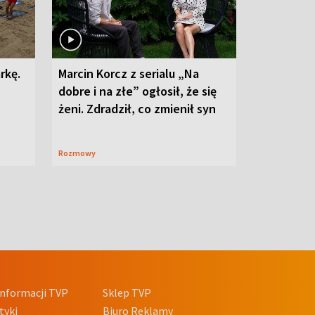
rkę.
Marcin Korcz z serialu „Na
dobre i na złe” ogłosił, że się
żeni. Zdradził, co zmienił syn
Rozmowy
nformacji TVP
Sklep TVP
tyki
Biuro Reklamy