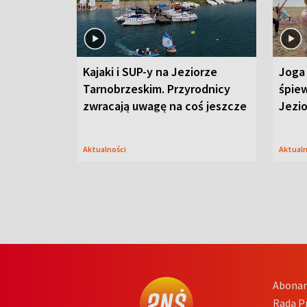
Kajaki i SUP-y na Jeziorze
Joga 
Tarnobrzeskim. Przyrodnicy
śpiew
zwracają uwagę na coś jeszcze
Jezi
Aktualności
Aktual
Abona
Rada 