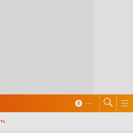
...
TYL