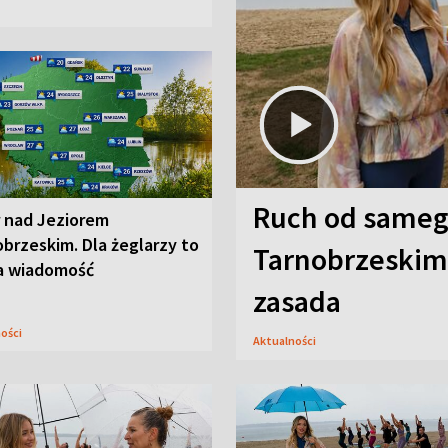
Ruch od sameg
r nad Jeziorem
brzeskim. Dla żeglarzy to
Tarnobrzeskim,
a wiadomość
zasada
ności
Aktualności