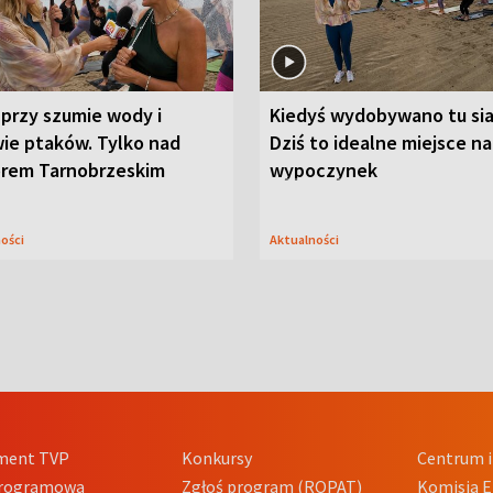
przy szumie wody i
Kiedyś wydobywano tu sia
ie ptaków. Tylko nad
Dziś to idealne miejsce na
orem Tarnobrzeskim
wypoczynek
ności
Aktualności
ment TVP
Konkursy
Centrum i
Programowa
Zgłoś program (ROPAT)
Komisja E