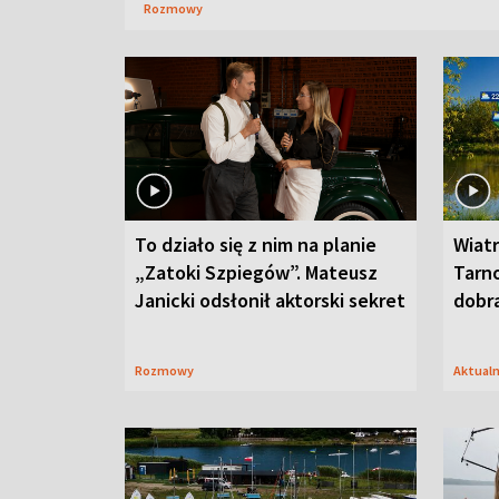
Rozmowy
To działo się z nim na planie
Wiat
„Zatoki Szpiegów”. Mateusz
Tarno
Janicki odsłonił aktorski sekret
dobr
Rozmowy
Aktual