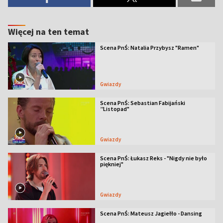
Więcej na ten temat
Scena PnŚ: Natalia Przybysz "Ramen"
Gwiazdy
Scena PnŚ: Sebastian Fabijański
’’Listopad"
Gwiazdy
Scena PnŚ: Łukasz Reks - "Nigdy nie było
piękniej"
Gwiazdy
Scena PnŚ: Mateusz Jagiełło - Dansing