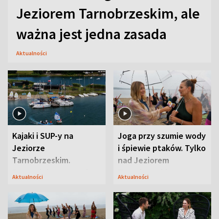
Jeziorem Tarnobrzeskim, ale
ważna jest jedna zasada
Aktualności
Kajaki i SUP-y na
Joga przy szumie wody
Jeziorze
i śpiewie ptaków. Tylko
Tarnobrzeskim.
nad Jeziorem
Przyrodnicy zwracają
Tarnobrzeskim
Aktualności
Aktualności
uwagę na coś jeszcze