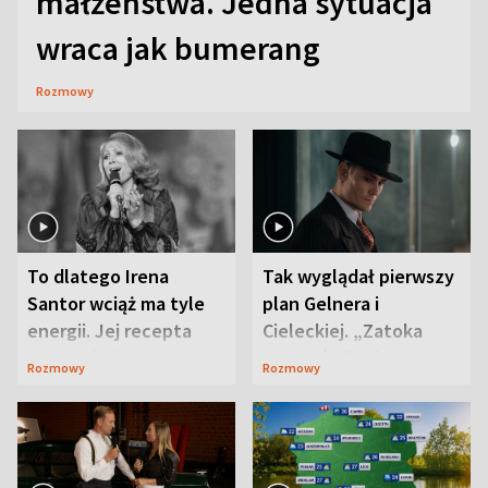
małżeństwa. Jedna sytuacja
wraca jak bumerang
Rozmowy
To dlatego Irena
Tak wyglądał pierwszy
Santor wciąż ma tyle
plan Gelnera i
energii. Jej recepta
Cieleckiej. „Zatoka
jest zaskakująco
szpiegów” od razu ich
Rozmowy
Rozmowy
prosta
zaskoczyła