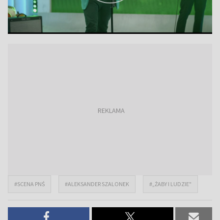
#SCENA PNŚ
#ALEKSANDER SZALONEK
#„ŻABY I LUDZIE"