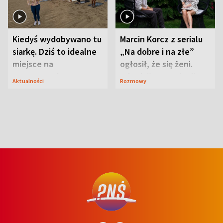
Kiedyś wydobywano tu
Marcin Korcz z serialu
siarkę. Dziś to idealne
„Na dobre i na złe”
miejsce na
ogłosił, że się żeni.
wypoczynek
Zdradził, co zmienił
Aktualności
Rozmowy
syn