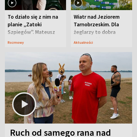
To działo się z nim na
Wiatr nad Jeziorem
planie „Zatoki
Tarnobrzeskim. Dla
Szpiegów”. Mateusz
żeglarzy to dobra
Janicki odsłonił
wiadomość
Rozmowy
Aktualności
aktorski sekret
Ruch od samego rana nad