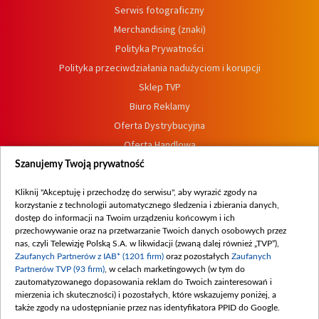
Serwis fotograficzny
Merchandising (znaki)
Polityka Prywatności
Polityka przeciwdziałania nadużyciom i korupcji
Sklep TVP
Biuro Reklamy
Oferta Dystrybucyjna
Oferta Handlowa
Dostępność
Szanujemy Twoją prywatność
Moje zgody
Kliknij "Akceptuję i przechodzę do serwisu", aby wyrazić zgody na
Procedura zgłoszeń wewnętrznych
korzystanie z technologii automatycznego śledzenia i zbierania danych,
dostęp do informacji na Twoim urządzeniu końcowym i ich
przechowywanie oraz na przetwarzanie Twoich danych osobowych przez
nas, czyli Telewizję Polską S.A. w likwidacji (zwaną dalej również „TVP”),
Zaufanych Partnerów z IAB* (1201 firm)
oraz pozostałych
Zaufanych
Partnerów TVP (93 firm)
, w celach marketingowych (w tym do
zautomatyzowanego dopasowania reklam do Twoich zainteresowań i
mierzenia ich skuteczności) i pozostałych, które wskazujemy poniżej, a
także zgody na udostępnianie przez nas identyfikatora PPID do Google.