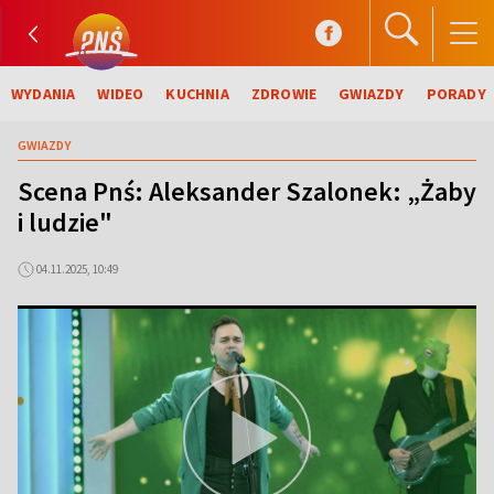
WYDANIA
WIDEO
KUCHNIA
ZDROWIE
GWIAZDY
PORADY
GWIAZDY
Scena Pnś: Aleksander Szalonek: „Żaby
i ludzie"
04.11.2025, 10:49