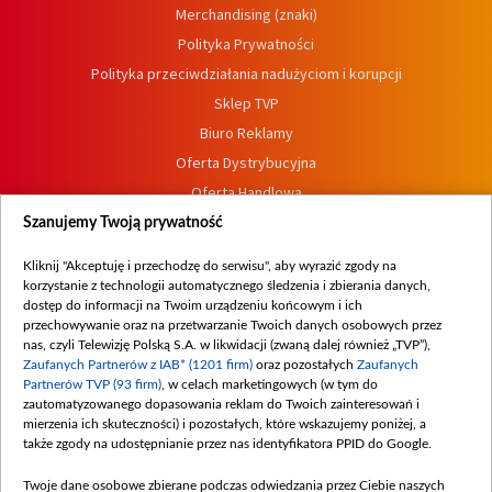
Merchandising (znaki)
Polityka Prywatności
Polityka przeciwdziałania nadużyciom i korupcji
Sklep TVP
Biuro Reklamy
Oferta Dystrybucyjna
Oferta Handlowa
Dostępność
Szanujemy Twoją prywatność
Moje zgody
Kliknij "Akceptuję i przechodzę do serwisu", aby wyrazić zgody na
Procedura zgłoszeń wewnętrznych
korzystanie z technologii automatycznego śledzenia i zbierania danych,
dostęp do informacji na Twoim urządzeniu końcowym i ich
przechowywanie oraz na przetwarzanie Twoich danych osobowych przez
nas, czyli Telewizję Polską S.A. w likwidacji (zwaną dalej również „TVP”),
Zaufanych Partnerów z IAB* (1201 firm)
oraz pozostałych
Zaufanych
Partnerów TVP (93 firm)
, w celach marketingowych (w tym do
zautomatyzowanego dopasowania reklam do Twoich zainteresowań i
mierzenia ich skuteczności) i pozostałych, które wskazujemy poniżej, a
także zgody na udostępnianie przez nas identyfikatora PPID do Google.
Twoje dane osobowe zbierane podczas odwiedzania przez Ciebie naszych