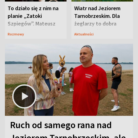
To działo się z nim na
Wiatr nad Jeziorem
planie „Zatoki
Tarnobrzeskim. Dla
Szpiegów”. Mateusz
żeglarzy to dobra
Janicki odsłonił
wiadomość
Rozmowy
Aktualności
aktorski sekret
Ruch od samego rana nad
Jeziorem Tarnobrzeskim, ale