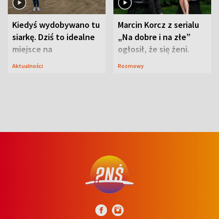
Kiedyś wydobywano tu
Marcin Korcz z serialu
siarkę. Dziś to idealne
„Na dobre i na złe”
miejsce na
ogłosił, że się żeni.
wypoczynek
Zdradził, co zmienił
Aktualności
Rozmowy
syn