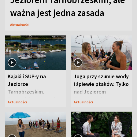
ważna jest jedna zasada
Aktualności
Kajaki i SUP-y na
Joga przy szumie wody
Jeziorze
i śpiewie ptaków. Tylko
Tarnobrzeskim.
nad Jeziorem
Przyrodnicy zwracają
Tarnobrzeskim
Aktualności
Aktualności
uwagę na coś jeszcze