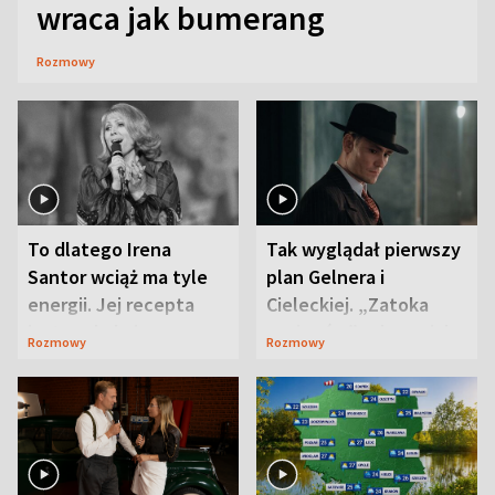
wraca jak bumerang
Rozmowy
To dlatego Irena
Tak wyglądał pierwszy
Santor wciąż ma tyle
plan Gelnera i
energii. Jej recepta
Cieleckiej. „Zatoka
jest zaskakująco
szpiegów” od razu ich
Rozmowy
Rozmowy
prosta
zaskoczyła