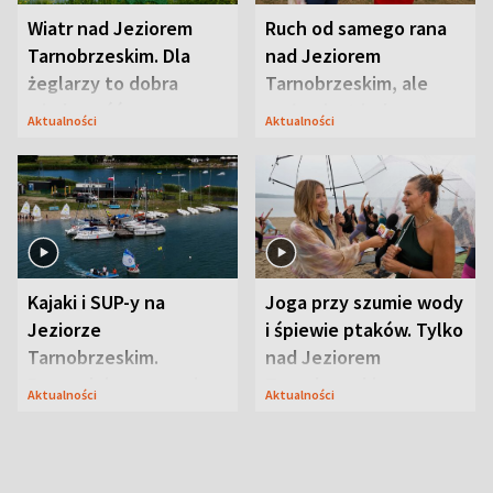
Wiatr nad Jeziorem
Ruch od samego rana
Tarnobrzeskim. Dla
nad Jeziorem
żeglarzy to dobra
Tarnobrzeskim, ale
wiadomość
ważna jest jedna
Aktualności
Aktualności
zasada
Kajaki i SUP-y na
Joga przy szumie wody
Jeziorze
i śpiewie ptaków. Tylko
Tarnobrzeskim.
nad Jeziorem
Przyrodnicy zwracają
Tarnobrzeskim
Aktualności
Aktualności
uwagę na coś jeszcze