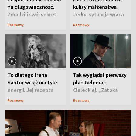
na długowieczność.
kulisy małżeństwa.
Zdradzili swój sekret
Jedna sytuacja wraca
jak bumerang
Rozmowy
Rozmowy
To dlatego Irena
Tak wyglądał pierwszy
Santor wciąż ma tyle
plan Gelnera i
energii. Jej recepta
Cieleckiej. „Zatoka
jest zaskakująco
szpiegów” od razu ich
Rozmowy
Rozmowy
prosta
zaskoczyła