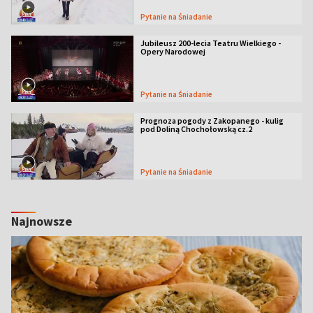
Pytanie na Śniadanie
Jubileusz 200-lecia Teatru Wielkiego -
Opery Narodowej
Pytanie na Śniadanie
Prognoza pogody z Zakopanego - kulig
pod Doliną Chochołowską cz.2
Pytanie na Śniadanie
Najnowsze