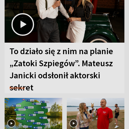
To działo się z nim na planie
„Zatoki Szpiegów”. Mateusz
Janicki odsłonił aktorski
sekret
Rozmowy