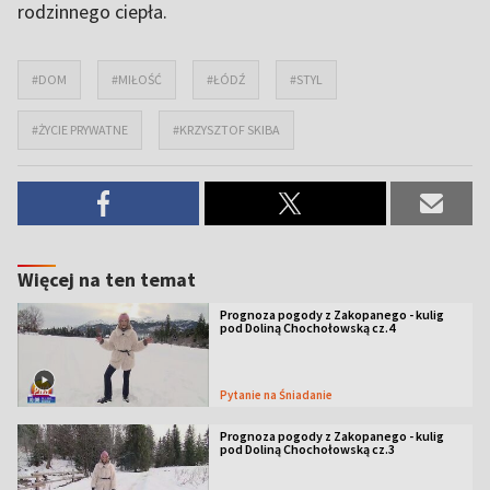
rodzinnego ciepła.
#DOM
#MIŁOŚĆ
#ŁÓDŹ
#STYL
#ŻYCIE PRYWATNE
#KRZYSZTOF SKIBA
Więcej na ten temat
Prognoza pogody z Zakopanego - kulig
pod Doliną Chochołowską cz.4
Pytanie na Śniadanie
Prognoza pogody z Zakopanego - kulig
pod Doliną Chochołowską cz.3