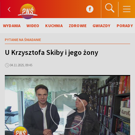
WYDANIA
WIDEO
KUCHNIA
ZDROWIE
GWIAZDY
PORADY
PYTANIE NA ŚNIADANIE
U Krzysztofa Skiby i jego żony
04.11.2025, 09:45