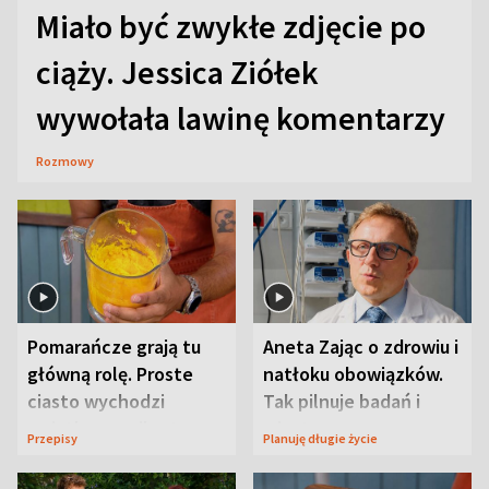
Miało być zwykłe zdjęcie po
ciąży. Jessica Ziółek
wywołała lawinę komentarzy
Rozmowy
Pomarańcze grają tu
Aneta Zając o zdrowiu i
główną rolę. Proste
natłoku obowiązków.
ciasto wychodzi
Tak pilnuje badań i
wyjątkowo wilgotne
wizyt
Przepisy
Planuję długie życie