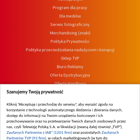
Program dla prasy
Dla mediów
Serwis fotograficzny
Merchandising (znaki)
Polityka Prywatności
Polityka przeciwdziałania nadużyciom i korupcji
Sklep TVP
Biuro Reklamy
Oferta Dystrybucyjna
Oferta Handlowa
Dostępność
Szanujemy Twoją prywatność
Moje zgody
Kliknij "Akceptuję i przechodzę do serwisu", aby wyrazić zgody na
Procedura zgłoszeń wewnętrznych
korzystanie z technologii automatycznego śledzenia i zbierania danych,
dostęp do informacji na Twoim urządzeniu końcowym i ich
przechowywanie oraz na przetwarzanie Twoich danych osobowych przez
nas, czyli Telewizję Polską S.A. w likwidacji (zwaną dalej również „TVP”),
Zaufanych Partnerów z IAB* (1201 firm)
oraz pozostałych
Zaufanych
Partnerów TVP (93 firm)
, w celach marketingowych (w tym do