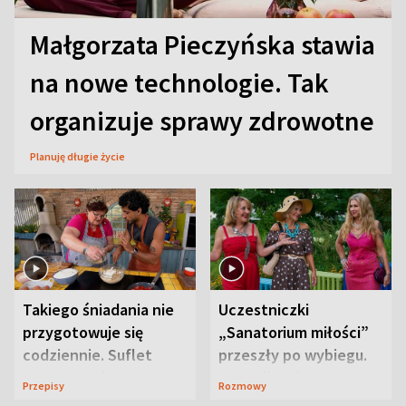
Małgorzata Pieczyńska stawia
na nowe technologie. Tak
organizuje sprawy zdrowotne
Planuję długie życie
Takiego śniadania nie
Uczestniczki
przygotowuje się
„Sanatorium miłości”
codziennie. Suflet
przeszły po wybiegu.
serowy zachwyca
Te stylizacje
Przepisy
Rozmowy
smakiem
przyciągały wzrok