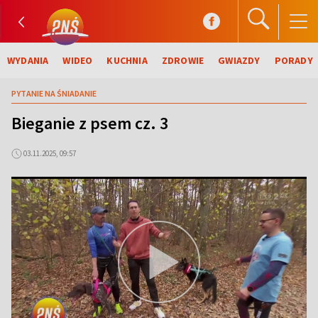
WYDANIA
WIDEO
KUCHNIA
ZDROWIE
GWIAZDY
PORADY
PYTANIE NA ŚNIADANIE
Bieganie z psem cz. 3
03.11.2025, 09:57