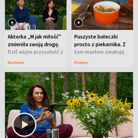
Aktorka „M jak miłość”
Puszyste bułeczki
zmieniła swoją drogę.
prosto z piekarnika. Z
Dziś wiąże przyszłość z
tym masłem smakują
neurobiologią
jeszcze lepiej
Rozmowy
Przepisy