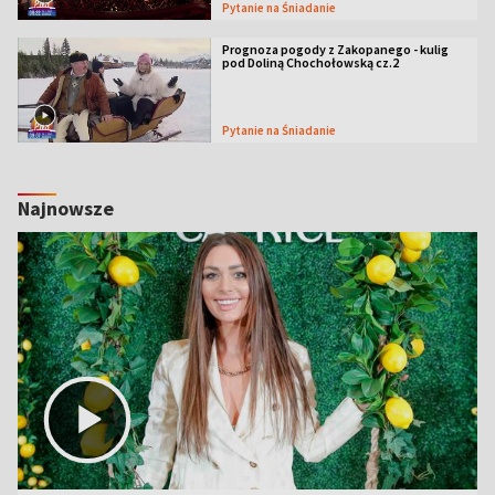
Pytanie na Śniadanie
Prognoza pogody z Zakopanego - kulig
pod Doliną Chochołowską cz.2
Pytanie na Śniadanie
Najnowsze