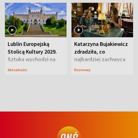
Lublin Europejską
Katarzyna Bujakiewicz
Stolicą Kultury 2029.
zdradziła, co
Sztuka wychodzi na
najbardziej zachwyca
ulice
ją w Lublinie
Aktualności
Rozmowy