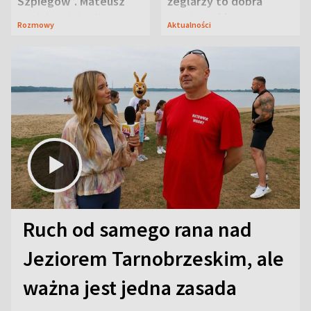
Szpiegów”. Mateusz
żeglarzy to dobra
Janicki odsłonił
wiadomość
Rozmowy
Aktualności
aktorski sekret
Ruch od samego rana nad
Jeziorem Tarnobrzeskim, ale
ważna jest jedna zasada