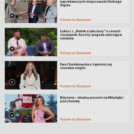
najciekawszych miejscowości Dolnego
Śląska
Pytanie na Śniadanie
Łukasz z „Rolnik szuka żony” o cenach
truskawek. Koszty i pogoda uderzają w
rolników
Pytanie na Śniadanie
Ewa Chodakowska o tajemniczej
chorobie mięśni
Pytanie na Śniadanie
Biżuteria – idealny prezent na Mikołajki i
pod choinkę
Pytanie na Śniadanie