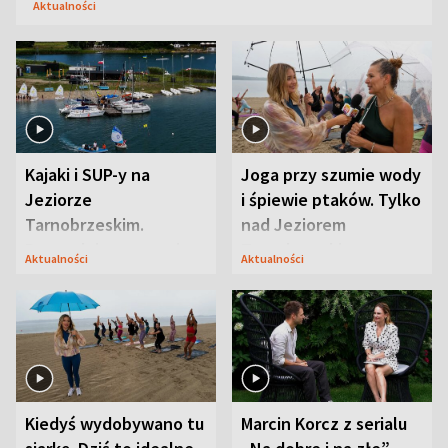
Aktualności
Kajaki i SUP-y na
Joga przy szumie wody
Jeziorze
i śpiewie ptaków. Tylko
Tarnobrzeskim.
nad Jeziorem
Przyrodnicy zwracają
Tarnobrzeskim
Aktualności
Aktualności
uwagę na coś jeszcze
Kiedyś wydobywano tu
Marcin Korcz z serialu