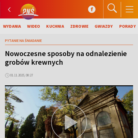
WYDANIA
WIDEO
KUCHNIA
ZDROWIE
GWIAZDY
PORADY
PYTANIE NA ŚNIADANIE
Nowoczesne sposoby na odnalezienie
grobów krewnych
01.11.2025, 08:27