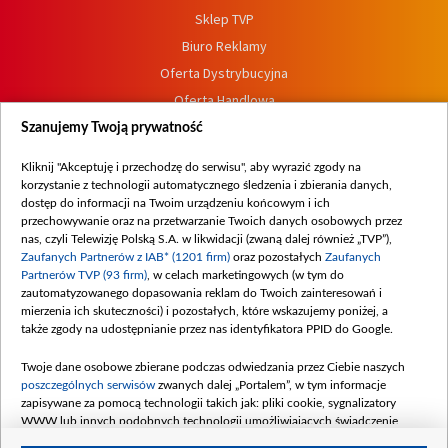
Sklep TVP
Biuro Reklamy
Oferta Dystrybucyjna
Oferta Handlowa
Dostępność
Szanujemy Twoją prywatność
Moje zgody
Kliknij "Akceptuję i przechodzę do serwisu", aby wyrazić zgody na
Procedura zgłoszeń wewnętrznych
korzystanie z technologii automatycznego śledzenia i zbierania danych,
dostęp do informacji na Twoim urządzeniu końcowym i ich
przechowywanie oraz na przetwarzanie Twoich danych osobowych przez
nas, czyli Telewizję Polską S.A. w likwidacji (zwaną dalej również „TVP”),
Zaufanych Partnerów z IAB* (1201 firm)
oraz pozostałych
Zaufanych
Partnerów TVP (93 firm)
, w celach marketingowych (w tym do
zautomatyzowanego dopasowania reklam do Twoich zainteresowań i
mierzenia ich skuteczności) i pozostałych, które wskazujemy poniżej, a
także zgody na udostępnianie przez nas identyfikatora PPID do Google.
Twoje dane osobowe zbierane podczas odwiedzania przez Ciebie naszych
poszczególnych serwisów
zwanych dalej „Portalem”, w tym informacje
zapisywane za pomocą technologii takich jak: pliki cookie, sygnalizatory
WWW lub innych podobnych technologii umożliwiających świadczenie
dopasowanych i bezpiecznych usług, personalizację treści oraz reklam,