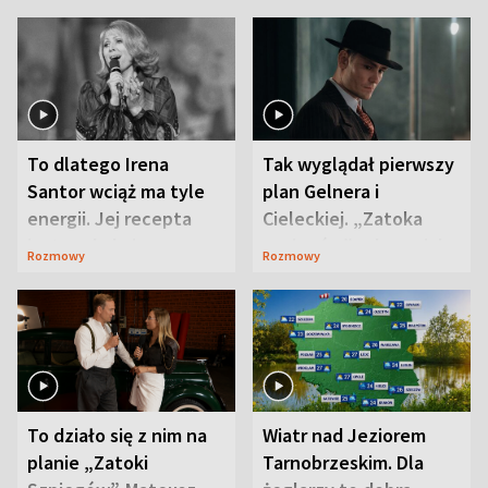
To dlatego Irena
Tak wyglądał pierwszy
Santor wciąż ma tyle
plan Gelnera i
energii. Jej recepta
Cieleckiej. „Zatoka
jest zaskakująco
szpiegów” od razu ich
Rozmowy
Rozmowy
prosta
zaskoczyła
To działo się z nim na
Wiatr nad Jeziorem
planie „Zatoki
Tarnobrzeskim. Dla