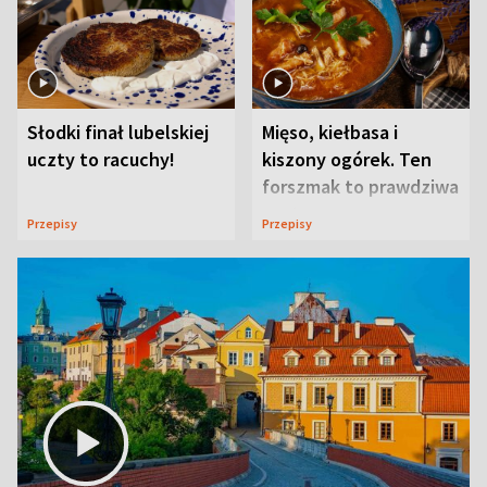
Słodki finał lubelskiej
Mięso, kiełbasa i
uczty to racuchy!
kiszony ogórek. Ten
forszmak to prawdziwa
uczta
Przepisy
Przepisy