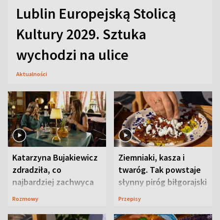
Lublin Europejską Stolicą
Kultury 2029. Sztuka
wychodzi na ulice
Aktualności
Katarzyna Bujakiewicz
Ziemniaki, kasza i
zdradziła, co
twaróg. Tak powstaje
najbardziej zachwyca
słynny piróg biłgorajski
ją w Lublinie
Rozmowy
Przepisy