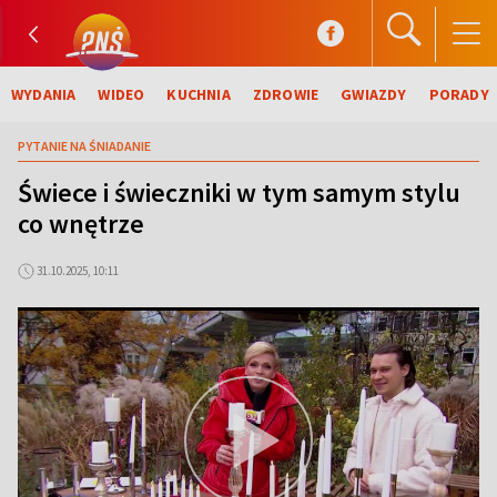
WYDANIA
WIDEO
KUCHNIA
ZDROWIE
GWIAZDY
PORADY
PYTANIE NA ŚNIADANIE
Świece i świeczniki w tym samym stylu
co wnętrze
31.10.2025, 10:11