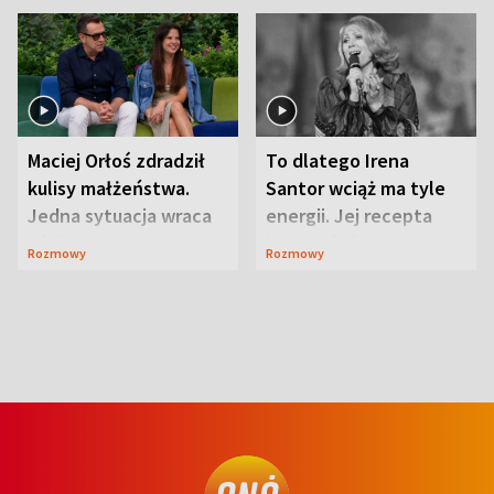
Maciej Orłoś zdradził
To dlatego Irena
kulisy małżeństwa.
Santor wciąż ma tyle
Jedna sytuacja wraca
energii. Jej recepta
jak bumerang
jest zaskakująco
Rozmowy
Rozmowy
prosta