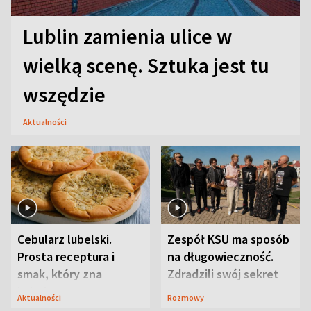
Lublin zamienia ulice w
wielką scenę. Sztuka jest tu
wszędzie
Aktualności
Cebularz lubelski.
Zespół KSU ma sposób
Prosta receptura i
na długowieczność.
smak, który zna
Zdradzili swój sekret
Lubelszczyzna
Aktualności
Rozmowy