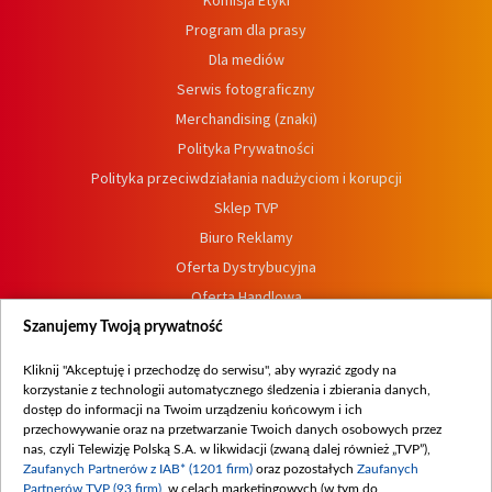
Komisja Etyki
Program dla prasy
Dla mediów
Serwis fotograficzny
Merchandising (znaki)
Polityka Prywatności
Polityka przeciwdziałania nadużyciom i korupcji
Sklep TVP
Biuro Reklamy
Oferta Dystrybucyjna
Oferta Handlowa
Dostępność
Szanujemy Twoją prywatność
Moje zgody
Kliknij "Akceptuję i przechodzę do serwisu", aby wyrazić zgody na
Procedura zgłoszeń wewnętrznych
korzystanie z technologii automatycznego śledzenia i zbierania danych,
dostęp do informacji na Twoim urządzeniu końcowym i ich
przechowywanie oraz na przetwarzanie Twoich danych osobowych przez
nas, czyli Telewizję Polską S.A. w likwidacji (zwaną dalej również „TVP”),
Zaufanych Partnerów z IAB* (1201 firm)
oraz pozostałych
Zaufanych
Partnerów TVP (93 firm)
, w celach marketingowych (w tym do