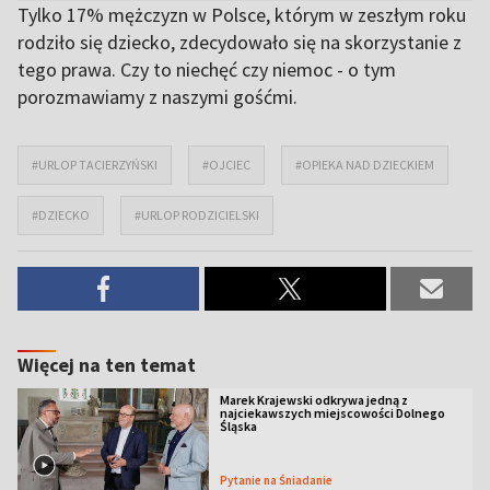
Tylko 17% mężczyzn w Polsce, którym w zeszłym roku
rodziło się dziecko, zdecydowało się na skorzystanie z
tego prawa. Czy to niechęć czy niemoc - o tym
porozmawiamy z naszymi gośćmi.
#URLOP TACIERZYŃSKI
#OJCIEC
#OPIEKA NAD DZIECKIEM
#DZIECKO
#URLOP RODZICIELSKI
Więcej na ten temat
Marek Krajewski odkrywa jedną z
najciekawszych miejscowości Dolnego
Śląska
Pytanie na Śniadanie