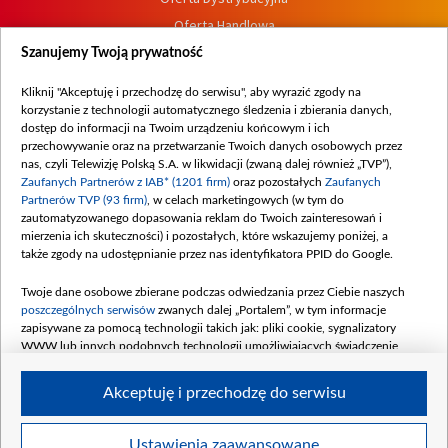
Oferta Handlowa
Dostępność
Szanujemy Twoją prywatność
Moje zgody
Kliknij "Akceptuję i przechodzę do serwisu", aby wyrazić zgody na
Procedura zgłoszeń wewnętrznych
korzystanie z technologii automatycznego śledzenia i zbierania danych,
dostęp do informacji na Twoim urządzeniu końcowym i ich
przechowywanie oraz na przetwarzanie Twoich danych osobowych przez
nas, czyli Telewizję Polską S.A. w likwidacji (zwaną dalej również „TVP”),
Zaufanych Partnerów z IAB* (1201 firm)
oraz pozostałych
Zaufanych
Partnerów TVP (93 firm)
, w celach marketingowych (w tym do
zautomatyzowanego dopasowania reklam do Twoich zainteresowań i
mierzenia ich skuteczności) i pozostałych, które wskazujemy poniżej, a
także zgody na udostępnianie przez nas identyfikatora PPID do Google.
Twoje dane osobowe zbierane podczas odwiedzania przez Ciebie naszych
poszczególnych serwisów
zwanych dalej „Portalem”, w tym informacje
zapisywane za pomocą technologii takich jak: pliki cookie, sygnalizatory
WWW lub innych podobnych technologii umożliwiających świadczenie
dopasowanych i bezpiecznych usług, personalizację treści oraz reklam,
udostępnianie funkcji mediów społecznościowych oraz analizowanie ruchu
Akceptuję i przechodzę do serwisu
w Internecie.
Twoje dane osobowe zbierane podczas odwiedzania przez Ciebie
Ustawienia zaawansowane