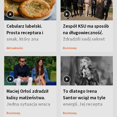
Cebularz lubelski.
Zespół KSU ma sposób
Prosta receptura i
na długowieczność.
smak, który zna
Zdradzili swój sekret
Lubelszczyzna
Aktualności
Rozmowy
Maciej Orłoś zdradził
To dlatego Irena
kulisy małżeństwa.
Santor wciąż ma tyle
Jedna sytuacja wraca
energii. Jej recepta
jak bumerang
jest zaskakująco
Rozmowy
Rozmowy