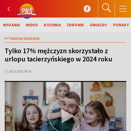
WYDANIA
WIDEO
KUCHNIA
ZDROWIE
GWIAZDY
PORADY
PYTANIE NA ŚNIADANIE
Tylko 17% mężczyzn skorzystało z
urlopu tacierzyńskiego w 2024 roku
30.10.2025, 08:16