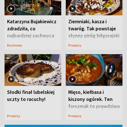
Katarzyna Bujakiewicz
Ziemniaki, kasza i
zdradziła, co
twaróg. Tak powstaje
najbardziej zachwyca
słynny piróg biłgorajski
ją w Lublinie
Rozmowy
Przepisy
Słodki finał lubelskiej
Mięso, kiełbasa i
uczty to racuchy!
kiszony ogórek. Ten
forszmak to prawdziwa
uczta
Przepisy
Przepisy