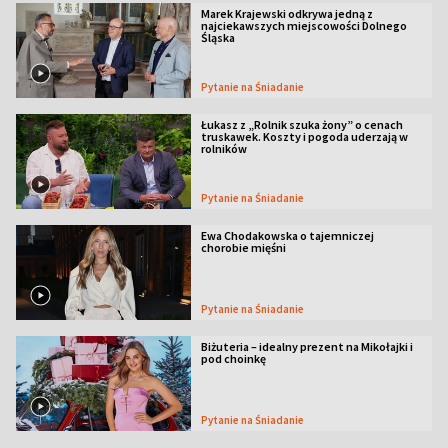
Marek Krajewski odkrywa jedną z
najciekawszych miejscowości Dolnego
Śląska
Pytanie na Śniadanie
Łukasz z „Rolnik szuka żony” o cenach
truskawek. Koszty i pogoda uderzają w
rolników
Pytanie na Śniadanie
Ewa Chodakowska o tajemniczej
chorobie mięśni
Pytanie na Śniadanie
Biżuteria – idealny prezent na Mikołajki i
pod choinkę
Pytanie na Śniadanie