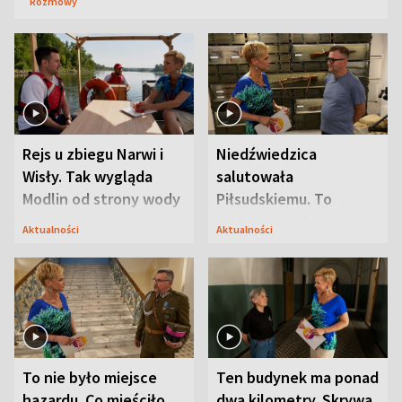
Rozmowy
Rejs u zbiegu Narwi i
Niedźwiedzica
Wisły. Tak wygląda
salutowała
Modlin od strony wody
Piłsudskiemu. To
niejedyna tajemnica
Aktualności
Aktualności
Modlina
To nie było miejsce
Ten budynek ma ponad
hazardu. Co mieściło
dwa kilometry. Skrywa