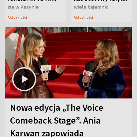
się w Kasynie
wiele tajemnic
Oficerskim?
Aktualności
Aktualności
Nowa edycja „The Voice
Comeback Stage”. Ania
Karwan zapowiada