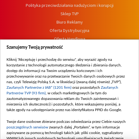
Polityka przeciwdziałania nadużyciom i korupcji
Sklep TVP
Biuro Reklamy
Oferta Dystrybucyjna
Oferta Handlowa
Dostępność
Szanujemy Twoją prywatność
Moje zgody
Kliknij "Akceptuję i przechodzę do serwisu", aby wyrazić zgody na
Procedura zgłoszeń wewnętrznych
korzystanie z technologii automatycznego śledzenia i zbierania danych,
dostęp do informacji na Twoim urządzeniu końcowym i ich
przechowywanie oraz na przetwarzanie Twoich danych osobowych przez
nas, czyli Telewizję Polską S.A. w likwidacji (zwaną dalej również „TVP”),
Zaufanych Partnerów z IAB* (1201 firm)
oraz pozostałych
Zaufanych
Partnerów TVP (93 firm)
, w celach marketingowych (w tym do
zautomatyzowanego dopasowania reklam do Twoich zainteresowań i
mierzenia ich skuteczności) i pozostałych, które wskazujemy poniżej, a
także zgody na udostępnianie przez nas identyfikatora PPID do Google.
Twoje dane osobowe zbierane podczas odwiedzania przez Ciebie naszych
poszczególnych serwisów
zwanych dalej „Portalem”, w tym informacje
zapisywane za pomocą technologii takich jak: pliki cookie, sygnalizatory
WWW lub innych podobnych technologii umożliwiających świadczenie