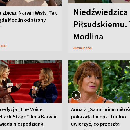
Niedźwiedzica
u zbiegu Narwi i Wisły. Tak
ąda Modlin od strony
Piłsudskiemu. 
y
Modlina
ności
Aktualności
 edycja „The Voice
Anna z „Sanatorium miłoś
back Stage”. Ania Karwan
pokazała biceps. Trudno
wiada niespodzianki
uwierzyć, co przeszła