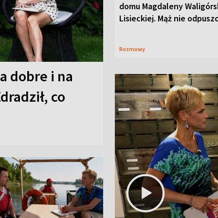
domu Magdaleny Waligórsk
Lisieckiej. Mąż nie odpusz
Rozmowy
a dobre i na
Zdradził, co