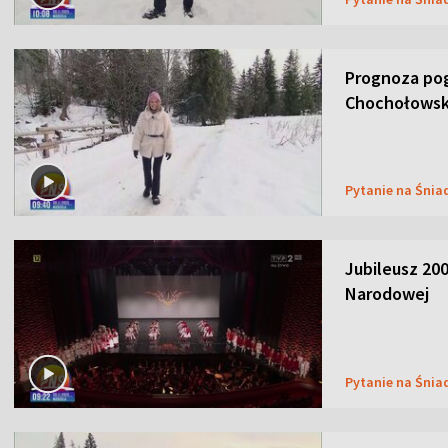
Prognoza pog
Chochołowsk
Pytanie na Śnia
Jubileusz 200
Narodowej
Pytanie na Śnia