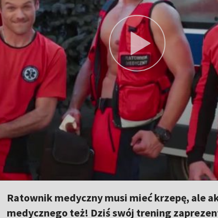
Ratownik medyczny musi mieć krzepę, ale akt
medycznego też! Dziś swój trening zaprezen