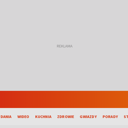
DANIA
WIDEO
KUCHNIA
ZDROWIE
GWIAZDY
PORADY
S