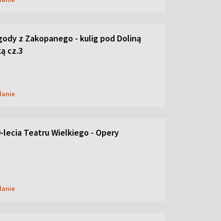
ody z Zakopanego - kulig pod Doliną
ą cz.3
danie
-lecia Teatru Wielkiego - Opery
danie