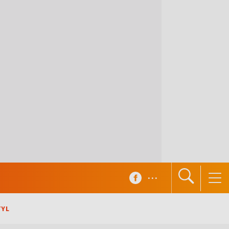
...
TYL