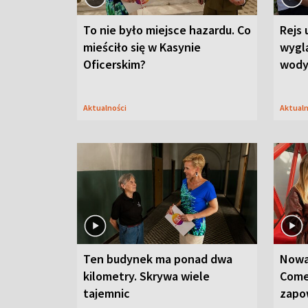
To nie było miejsce hazardu. Co
Rejs 
mieściło się w Kasynie
wygl
Oficerskim?
wod
Aktualności
Aktual
Ten budynek ma ponad dwa
Nowa
kilometry. Skrywa wiele
Come
tajemnic
zapo