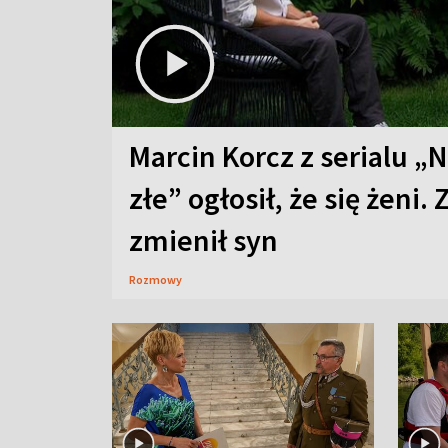
Marcin Korcz z serialu „N
złe” ogłosił, że się żeni. 
zmienił syn
Rozmowy