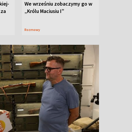
iej-
We wrześniu zobaczymy go w
cza
„Królu Maciusiu I”
Rozmowy