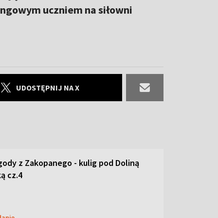
eningowym uczniem na siłowni
UDOSTĘPNIJ NA X
ody z Zakopanego - kulig pod Doliną
ą cz.4
danie