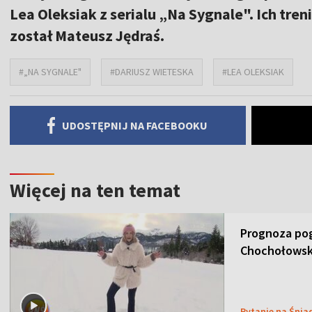
Lea Oleksiak z serialu „Na Sygnale". Ich tr
został Mateusz Jędraś.
#„NA SYGNALE"
#DARIUSZ WIETESKA
#LEA OLEKSIAK
UDOSTĘPNIJ NA FACEBOOKU
Więcej na ten temat
Prognoza pog
Chochołowsk
Pytanie na Śnia