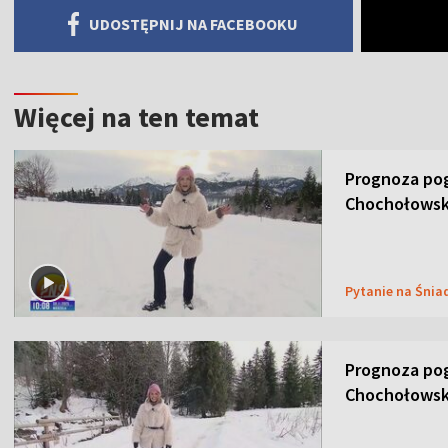
UDOSTĘPNIJ NA FACEBOOKU
Więcej na ten temat
Prognoza pog
Chochołowsk
Pytanie na Śnia
Prognoza pog
Chochołowsk