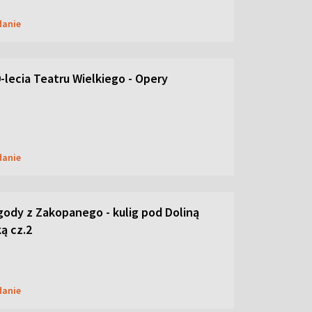
danie
-lecia Teatru Wielkiego - Opery
danie
ody z Zakopanego - kulig pod Doliną
ą cz.2
danie