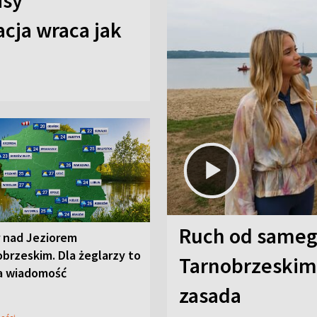
isy
cja wraca jak
Ruch od sameg
r nad Jeziorem
brzeskim. Dla żeglarzy to
Tarnobrzeskim,
a wiadomość
zasada