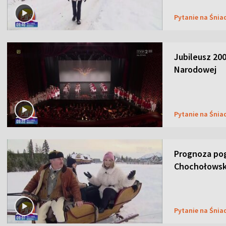
Pytanie na Śnia
Jubileusz 200
Narodowej
Pytanie na Śnia
Prognoza pog
Chochołowsk
Pytanie na Śnia