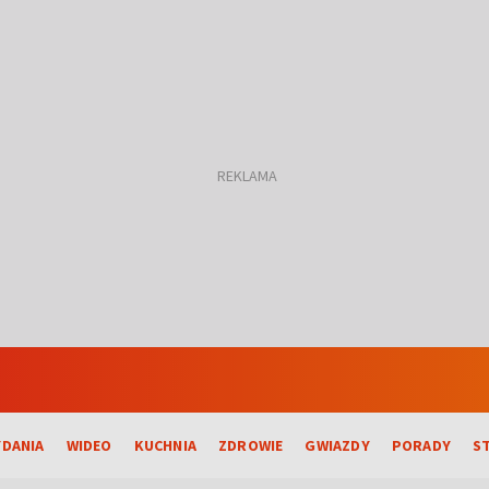
DANIA
WIDEO
KUCHNIA
ZDROWIE
GWIAZDY
PORADY
S