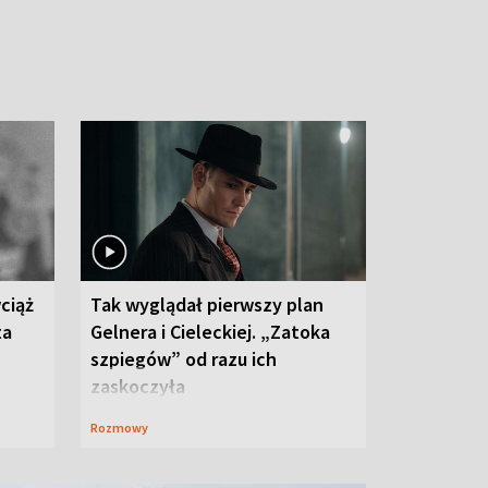
ciąż
Tak wyglądał pierwszy plan
ta
Gelnera i Cieleckiej. „Zatoka
szpiegów” od razu ich
zaskoczyła
Rozmowy