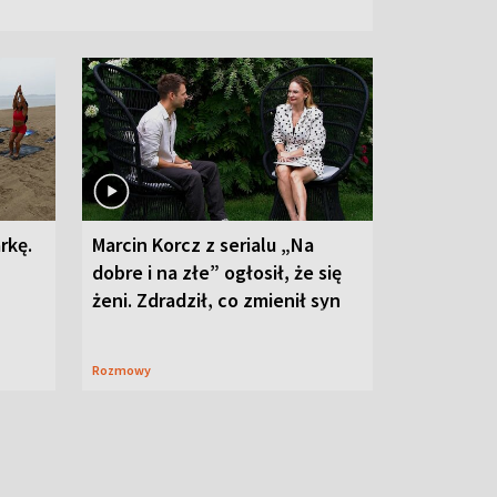
rkę.
Marcin Korcz z serialu „Na
dobre i na złe” ogłosił, że się
żeni. Zdradził, co zmienił syn
Rozmowy