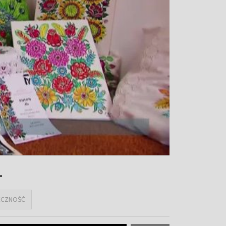
.
ECZNOŚĆ