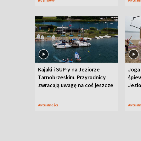
Rozmowy
Aktual
Kajaki i SUP-y na Jeziorze
Joga 
Tarnobrzeskim. Przyrodnicy
śpiew
zwracają uwagę na coś jeszcze
Jezi
Aktualności
Aktual