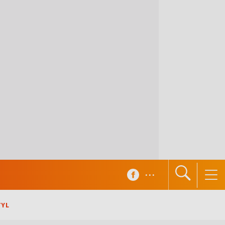
...
TYL