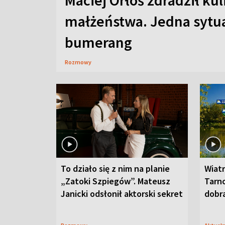
Maciej Orłoś zdradził kul
małżeństwa. Jedna sytua
bumerang
Rozmowy
To działo się z nim na planie
Wiat
„Zatoki Szpiegów”. Mateusz
Tarno
Janicki odsłonił aktorski sekret
dobr