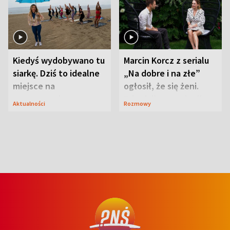
Kiedyś wydobywano tu
Marcin Korcz z serialu
siarkę. Dziś to idealne
„Na dobre i na złe”
miejsce na
ogłosił, że się żeni.
wypoczynek
Zdradził, co zmienił
Aktualności
Rozmowy
syn