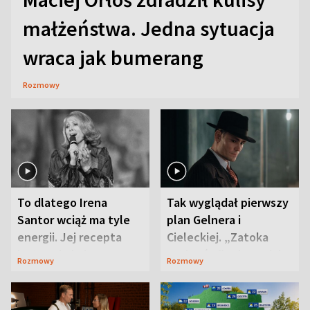
małżeństwa. Jedna sytuacja
wraca jak bumerang
Rozmowy
To dlatego Irena
Tak wyglądał pierwszy
Santor wciąż ma tyle
plan Gelnera i
energii. Jej recepta
Cieleckiej. „Zatoka
jest zaskakująco
szpiegów” od razu ich
Rozmowy
Rozmowy
prosta
zaskoczyła