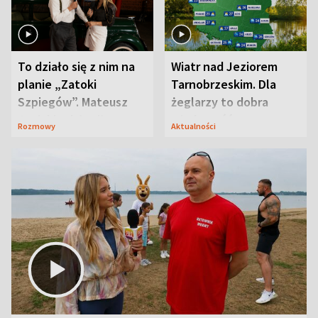
To działo się z nim na
Wiatr nad Jeziorem
planie „Zatoki
Tarnobrzeskim. Dla
Szpiegów”. Mateusz
żeglarzy to dobra
Janicki odsłonił
wiadomość
Rozmowy
Aktualności
aktorski sekret