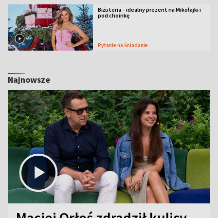
Biżuteria – idealny prezent na Mikołajki i
pod choinkę
Pytanie na Śniadanie
Najnowsze
Maciej Orłoś zdradził kulisy