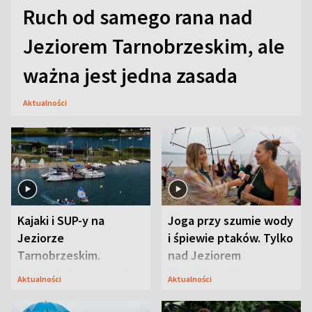
Ruch od samego rana nad
Jeziorem Tarnobrzeskim, ale
ważna jest jedna zasada
Aktualności
Kajaki i SUP-y na
Joga przy szumie wody
Jeziorze
i śpiewie ptaków. Tylko
Tarnobrzeskim.
nad Jeziorem
Przyrodnicy zwracają
Tarnobrzeskim
Aktualności
Aktualności
uwagę na coś jeszcze