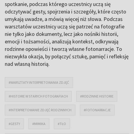
spotkanie, podczas którego uczestnicy uczą się
odczytywać gesty, spojrzenia i szczegóły, które często
umykają uwadze, a mówią więcej niż słowa. Podczas
warsztatów uczestnicy uczą się patrzeć na fotografie
nie tylko jako dokumenty, lecz jako nośniki historii,
emocji i tożsamości, analizują kontekst, odkrywają
rodzinne opowieści i tworzą własne fotonarracje. To
niezwykła okazja, by połączyć sztukę, pamięć i refleksję
nad własną historią.
#WARSZTATY INTERPRETOWANIA ZDJĘĆ
#HISTORIE W STARYCH FOTOGRAFIACH
#RODZINNE HISTORIE
#INTERPRETOWANIE ZDJĘĆ RODZINNYCH
#FOTONARRACJE
#GESTY
#MIMIKA
#TŁO