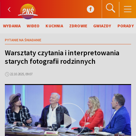
WYDANIA
WIDEO
KUCHNIA
ZDROWIE
GWIAZDY
PORADY
PYTANIE NA ŚNIADANIE
Warsztaty czytania i interpretowania
starych fotografii rodzinnych
22.10.2025, 09:07