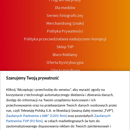
Dla mediów
Serwis fotograficzny
Merchandising (znaki)
Polityka Prywatności
Polityka przeciwdziałania nadużyciom i korupcji
Sklep TVP
Biuro Reklamy
Oferta Dystrybucyjna
Oferta Handlowa
Dostępność
Szanujemy Twoją prywatność
Moje zgody
Kliknij "Akceptuję i przechodzę do serwisu", aby wyrazić zgody na
Procedura zgłoszeń wewnętrznych
korzystanie z technologii automatycznego śledzenia i zbierania danych,
dostęp do informacji na Twoim urządzeniu końcowym i ich
przechowywanie oraz na przetwarzanie Twoich danych osobowych przez
nas, czyli Telewizję Polską S.A. w likwidacji (zwaną dalej również „TVP”),
Zaufanych Partnerów z IAB* (1201 firm)
oraz pozostałych
Zaufanych
Partnerów TVP (93 firm)
, w celach marketingowych (w tym do
zautomatyzowanego dopasowania reklam do Twoich zainteresowań i