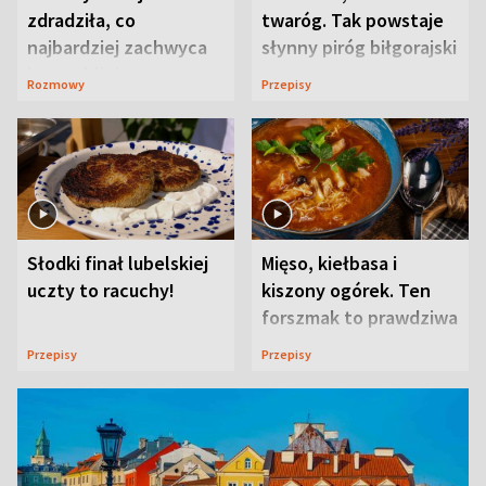
zdradziła, co
twaróg. Tak powstaje
najbardziej zachwyca
słynny piróg biłgorajski
ją w Lublinie
Rozmowy
Przepisy
Słodki finał lubelskiej
Mięso, kiełbasa i
uczty to racuchy!
kiszony ogórek. Ten
forszmak to prawdziwa
uczta
Przepisy
Przepisy