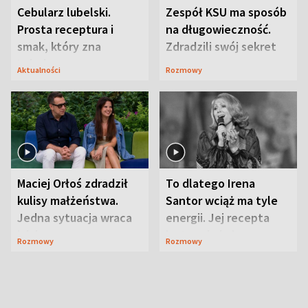
Cebularz lubelski.
Zespół KSU ma sposób
Prosta receptura i
na długowieczność.
smak, który zna
Zdradzili swój sekret
Lubelszczyzna
Aktualności
Rozmowy
Maciej Orłoś zdradził
To dlatego Irena
kulisy małżeństwa.
Santor wciąż ma tyle
Jedna sytuacja wraca
energii. Jej recepta
jak bumerang
jest zaskakująco
Rozmowy
Rozmowy
prosta