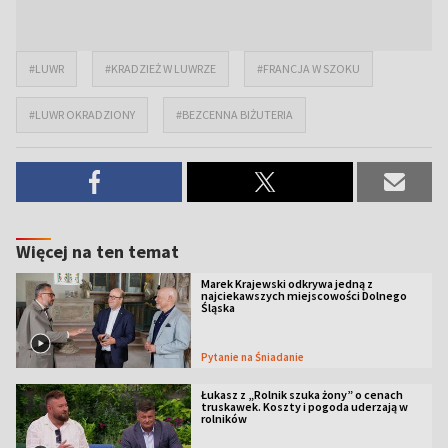
#LUWR
#KRADZIEŻ W LUWRZE
#FRANCJA W SZOKU
#LUWR OKRADZIONY
#BEZCENNA BIŻUTERIA
Więcej na ten temat
Marek Krajewski odkrywa jedną z
najciekawszych miejscowości Dolnego
Śląska
Pytanie na Śniadanie
Łukasz z „Rolnik szuka żony” o cenach
truskawek. Koszty i pogoda uderzają w
rolników