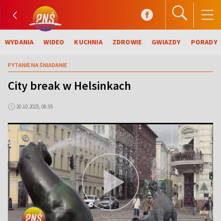
WYDANIA
WIDEO
KUCHNIA
ZDROWIE
GWIAZDY
PORADY
PYTANIE NA ŚNIADANIE
City break w Helsinkach
20.10.2025, 08:55