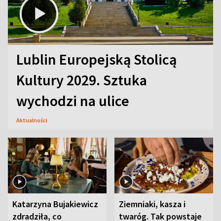
Lublin Europejską Stolicą
Kultury 2029. Sztuka
wychodzi na ulice
Aktualności
Katarzyna Bujakiewicz
Ziemniaki, kasza i
zdradziła, co
twaróg. Tak powstaje