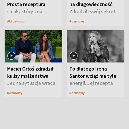
Prosta receptura i
na długowieczność.
smak, który zna
Zdradzili swój sekret
Lubelszczyzna
Aktualności
Rozmowy
Maciej Orłoś zdradził
To dlatego Irena
kulisy małżeństwa.
Santor wciąż ma tyle
Jedna sytuacja wraca
energii. Jej recepta
jak bumerang
jest zaskakująco
Rozmowy
Rozmowy
prosta