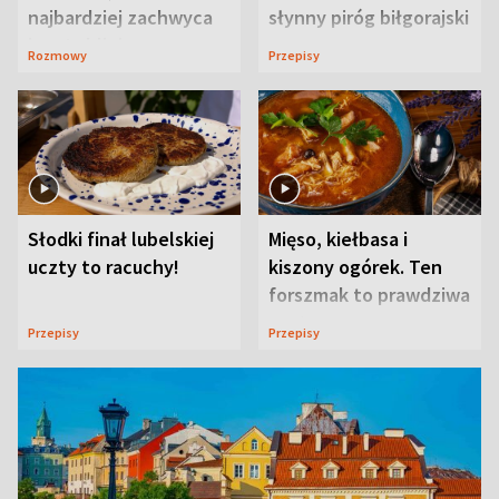
najbardziej zachwyca
słynny piróg biłgorajski
ją w Lublinie
Rozmowy
Przepisy
Słodki finał lubelskiej
Mięso, kiełbasa i
uczty to racuchy!
kiszony ogórek. Ten
forszmak to prawdziwa
uczta
Przepisy
Przepisy