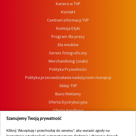
Kariera w TVP
Kontakt
Centrum informacji TVP
Komisja Etyki
Program dla prasy
Dla mediów
Serwis fotograficzny
Merchandising (znaki)
Polityka Prywatności
Polityka przeciwdziałania nadużyciom i korupcji
Sklep TVP
Biuro Reklamy
Oferta Dystrybucyjna
Oferta Handlowa
Dostępność
Szanujemy Twoją prywatność
Moje zgody
Kliknij "Akceptuję i przechodzę do serwisu", aby wyrazić zgody na
Procedura zgłoszeń wewnętrznych