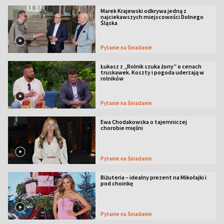
Marek Krajewski odkrywa jedną z
najciekawszych miejscowości Dolnego
Śląska
Pytanie na Śniadanie
Łukasz z „Rolnik szuka żony” o cenach
truskawek. Koszty i pogoda uderzają w
rolników
Pytanie na Śniadanie
Ewa Chodakowska o tajemniczej
chorobie mięśni
Pytanie na Śniadanie
Biżuteria – idealny prezent na Mikołajki i
pod choinkę
Pytanie na Śniadanie