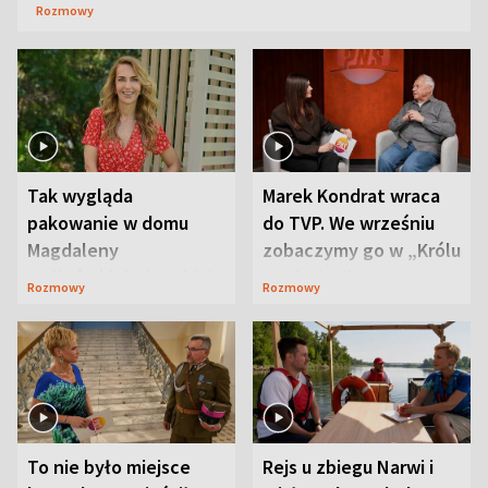
Rozmowy
Tak wygląda
Marek Kondrat wraca
pakowanie w domu
do TVP. We wrześniu
Magdaleny
zobaczymy go w „Królu
Waligórskiej-Lisieckiej.
Maciusiu I”
Rozmowy
Rozmowy
Mąż nie odpuszcza
To nie było miejsce
Rejs u zbiegu Narwi i