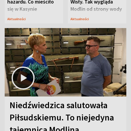
hazardu. Co mieściło
Wisły. Tak wygląda
się w Kasynie
Modlin od strony wody
Oficerskim?
Aktualności
Aktualności
Niedźwiedzica salutowała
Piłsudskiemu. To niejedyna
tajemnica Modlina