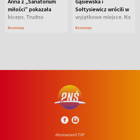
Anna z „Sanatorium
Gąsiewska i
miłości” pokazała
Sołtysiewicz wrócili w
biceps. Trudno
wyjątkowe miejsce. Na
uwierzyć, co przeszła
szlaku czekał
Rozmowy
Rozmowy
wcześniej
niedźwiedź
Abonament TVP