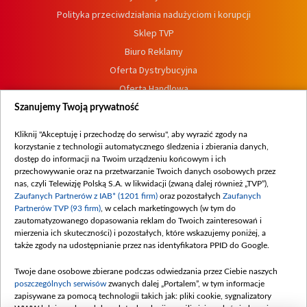
Polityka przeciwdziałania nadużyciom i korupcji
Sklep TVP
Biuro Reklamy
Oferta Dystrybucyjna
Oferta Handlowa
Dostępność
Szanujemy Twoją prywatność
Moje zgody
Kliknij "Akceptuję i przechodzę do serwisu", aby wyrazić zgody na
Procedura zgłoszeń wewnętrznych
korzystanie z technologii automatycznego śledzenia i zbierania danych,
dostęp do informacji na Twoim urządzeniu końcowym i ich
przechowywanie oraz na przetwarzanie Twoich danych osobowych przez
nas, czyli Telewizję Polską S.A. w likwidacji (zwaną dalej również „TVP”),
Zaufanych Partnerów z IAB* (1201 firm)
oraz pozostałych
Zaufanych
Partnerów TVP (93 firm)
, w celach marketingowych (w tym do
zautomatyzowanego dopasowania reklam do Twoich zainteresowań i
mierzenia ich skuteczności) i pozostałych, które wskazujemy poniżej, a
także zgody na udostępnianie przez nas identyfikatora PPID do Google.
Twoje dane osobowe zbierane podczas odwiedzania przez Ciebie naszych
poszczególnych serwisów
zwanych dalej „Portalem”, w tym informacje
zapisywane za pomocą technologii takich jak: pliki cookie, sygnalizatory