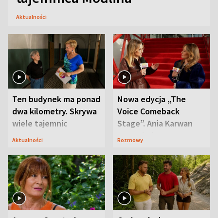
Aktualności
Ten budynek ma ponad
Nowa edycja „The
dwa kilometry. Skrywa
Voice Comeback
wiele tajemnic
Stage”. Ania Karwan
zapowiada
Aktualności
Rozmowy
niespodzianki