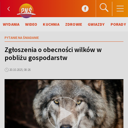
WYDANIA
WIDEO
KUCHNIA
ZDROWIE
GWIAZDY
PORADY
PYTANIE NA ŚNIADANIE
Zgłoszenia o obecności wilków w
pobliżu gospodarstw
20.10.2025, 08:26