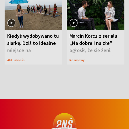
Kiedyś wydobywano tu
Marcin Korcz z serialu
siarkę. Dziś to idealne
„Na dobre i na złe”
miejsce na
ogłosił, że się żeni.
wypoczynek
Zdradził, co zmienił
Aktualności
Rozmowy
syn