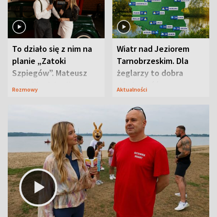
To działo się z nim na
Wiatr nad Jeziorem
planie „Zatoki
Tarnobrzeskim. Dla
Szpiegów”. Mateusz
żeglarzy to dobra
Janicki odsłonił
wiadomość
Rozmowy
Aktualności
aktorski sekret