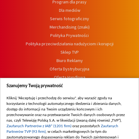
Program dla prasy
Dla mediów
Serwis fotograficzny
Merchandising (znaki)
Polityka Prywatności
Polityka przeciwdziałania nadużyciom i korupcji
Sklep TVP
Biuro Reklamy
Oferta Dystrybucyjna
Oferta Handlowa
Dostępność
Szanujemy Twoją prywatność
Moje zgody
Kliknij "Akceptuję i przechodzę do serwisu", aby wyrazić zgody na
Procedura zgłoszeń wewnętrznych
korzystanie z technologii automatycznego śledzenia i zbierania danych,
dostęp do informacji na Twoim urządzeniu końcowym i ich
przechowywanie oraz na przetwarzanie Twoich danych osobowych przez
nas, czyli Telewizję Polską S.A. w likwidacji (zwaną dalej również „TVP”),
Zaufanych Partnerów z IAB* (1201 firm)
oraz pozostałych
Zaufanych
Partnerów TVP (93 firm)
, w celach marketingowych (w tym do
zautomatyzowanego dopasowania reklam do Twoich zainteresowań i