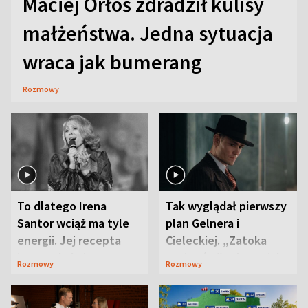
Maciej Orłoś zdradził kulisy
małżeństwa. Jedna sytuacja
wraca jak bumerang
Rozmowy
To dlatego Irena
Tak wyglądał pierwszy
Santor wciąż ma tyle
plan Gelnera i
energii. Jej recepta
Cieleckiej. „Zatoka
jest zaskakująco
szpiegów” od razu ich
Rozmowy
Rozmowy
prosta
zaskoczyła