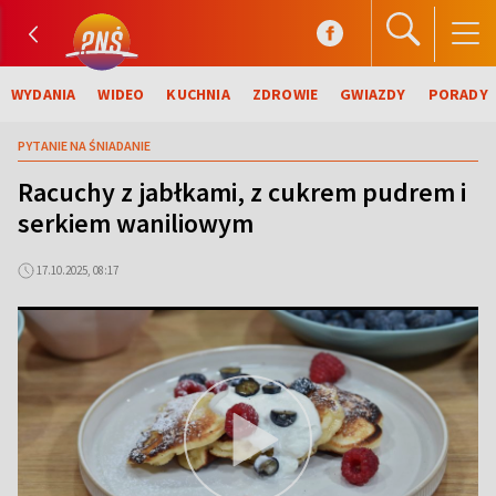
WYDANIA
WIDEO
KUCHNIA
ZDROWIE
GWIAZDY
PORADY
PYTANIE NA ŚNIADANIE
Racuchy z jabłkami, z cukrem pudrem i
serkiem waniliowym
17.10.2025, 08:17