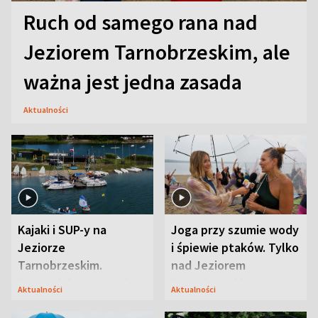
Ruch od samego rana nad
Jeziorem Tarnobrzeskim, ale
ważna jest jedna zasada
Aktualności
Kajaki i SUP-y na
Joga przy szumie wody
Jeziorze
i śpiewie ptaków. Tylko
Tarnobrzeskim.
nad Jeziorem
Przyrodnicy zwracają
Tarnobrzeskim
Aktualności
Aktualności
uwagę na coś jeszcze