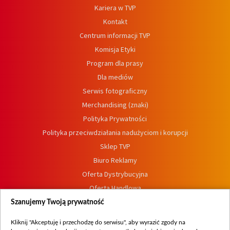
Kariera w TVP
Kontakt
Centrum informacji TVP
Komisja Etyki
Program dla prasy
Dla mediów
Serwis fotograficzny
Merchandising (znaki)
Polityka Prywatności
Polityka przeciwdziałania nadużyciom i korupcji
Sklep TVP
Biuro Reklamy
Oferta Dystrybucyjna
Oferta Handlowa
Dostępność
Szanujemy Twoją prywatność
Moje zgody
Kliknij "Akceptuję i przechodzę do serwisu", aby wyrazić zgody na
Procedura zgłoszeń wewnętrznych