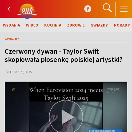
WYDANIA
WIDEO
KUCHNIA
ZDROWIE
GWIAZDY
PORADY
GWIAZDY
Czerwony dywan - Taylor Swift
skopiowała piosenkę polskiej artystki?
17.10.2025, 08:15