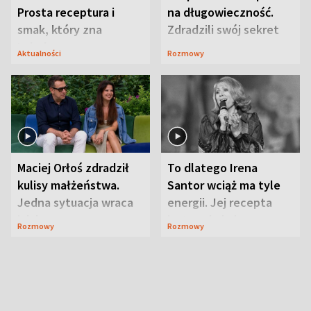
Prosta receptura i
na długowieczność.
smak, który zna
Zdradzili swój sekret
Lubelszczyzna
Aktualności
Rozmowy
Maciej Orłoś zdradził
To dlatego Irena
kulisy małżeństwa.
Santor wciąż ma tyle
Jedna sytuacja wraca
energii. Jej recepta
jak bumerang
jest zaskakująco
Rozmowy
Rozmowy
prosta