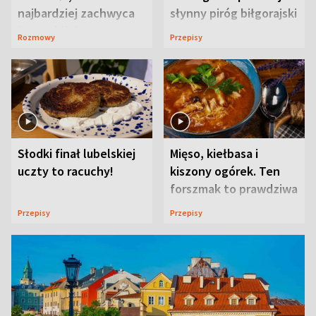
najbardziej zachwyca
słynny piróg biłgorajski
ją w Lublinie
Rozmowy
Przepisy
Słodki finał lubelskiej
Mięso, kiełbasa i
uczty to racuchy!
kiszony ogórek. Ten
forszmak to prawdziwa
uczta
Przepisy
Przepisy