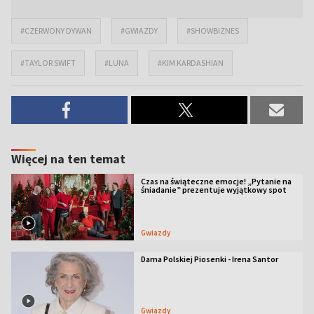
#CZERWONY DYWAN
#GWIAZDY
#SHOWBIZNES
#TAYLOR SWIFT
#LUNA
#KIM KARDASHIAN
Więcej na ten temat
Czas na świąteczne emocje! „Pytanie na
śniadanie” prezentuje wyjątkowy spot
Gwiazdy
Dama Polskiej Piosenki - Irena Santor
Gwiazdy