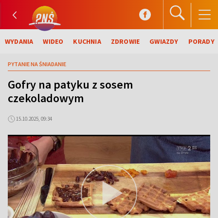
WYDANIA
WIDEO
KUCHNIA
ZDROWIE
GWIAZDY
PORADY
PYTANIE NA ŚNIADANIE
Gofry na patyku z sosem
czekoladowym
15.10.2025, 09:34