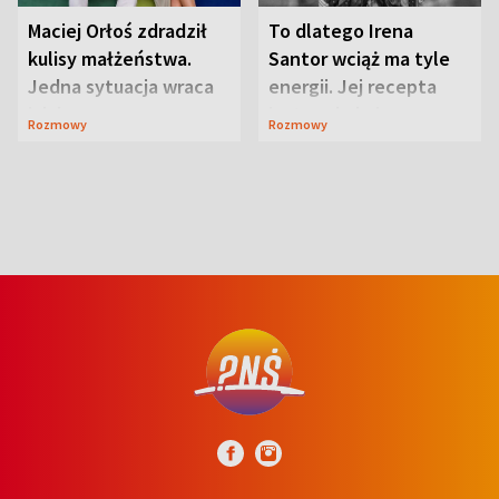
Maciej Orłoś zdradził
To dlatego Irena
kulisy małżeństwa.
Santor wciąż ma tyle
Jedna sytuacja wraca
energii. Jej recepta
jak bumerang
jest zaskakująco
Rozmowy
Rozmowy
prosta