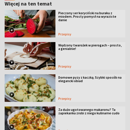
Więcej na ten temat
Pieczony ser koryciński na buraku z
miodem. Prosty pomysł na wyraziste
danie
Przepisy
Wędzony twarożek w pierogach – prosto,
a genialnie!
Przepisy
Domowe pyzy z kaczką. Szybki sposób na
elegancki obiad
Przepisy
Za dużo ugotowanego makaronu? Ta
zapiekanka zrobi z niego kulinarne cudo