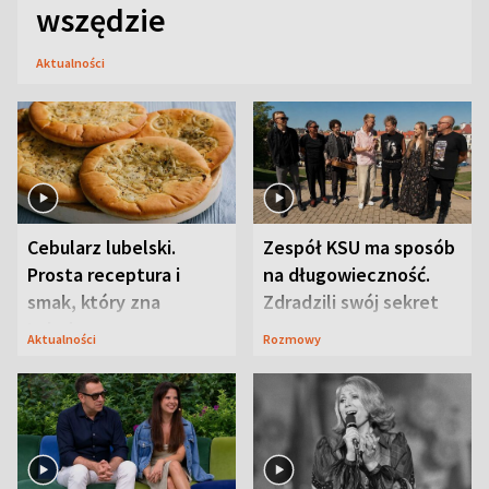
wszędzie
Aktualności
Cebularz lubelski.
Zespół KSU ma sposób
Prosta receptura i
na długowieczność.
smak, który zna
Zdradzili swój sekret
Lubelszczyzna
Aktualności
Rozmowy