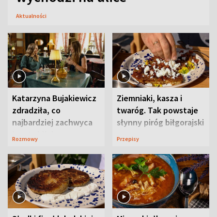
Aktualności
Katarzyna Bujakiewicz
Ziemniaki, kasza i
zdradziła, co
twaróg. Tak powstaje
najbardziej zachwyca
słynny piróg biłgorajski
ją w Lublinie
Rozmowy
Przepisy