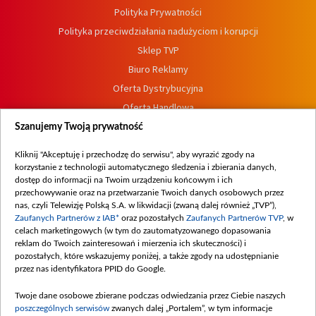
Polityka Prywatności
Polityka przeciwdziałania nadużyciom i korupcji
Sklep TVP
Biuro Reklamy
Oferta Dystrybucyjna
Oferta Handlowa
Dostępność
Szanujemy Twoją prywatność
Moje zgody
Kliknij "Akceptuję i przechodzę do serwisu", aby wyrazić zgody na
Procedura zgłoszeń wewnętrznych
korzystanie z technologii automatycznego śledzenia i zbierania danych,
dostęp do informacji na Twoim urządzeniu końcowym i ich
przechowywanie oraz na przetwarzanie Twoich danych osobowych przez
nas, czyli Telewizję Polską S.A. w likwidacji (zwaną dalej również „TVP”),
Zaufanych Partnerów z IAB*
oraz pozostałych
Zaufanych Partnerów TVP
, w
celach marketingowych (w tym do zautomatyzowanego dopasowania
reklam do Twoich zainteresowań i mierzenia ich skuteczności) i
pozostałych, które wskazujemy poniżej, a także zgody na udostępnianie
przez nas identyfikatora PPID do Google.
Twoje dane osobowe zbierane podczas odwiedzania przez Ciebie naszych
poszczególnych serwisów
zwanych dalej „Portalem”, w tym informacje