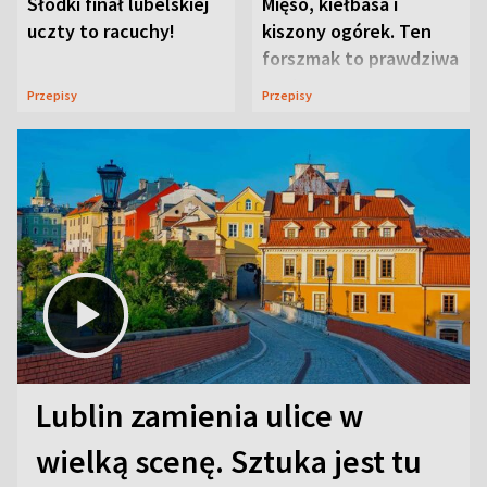
Słodki finał lubelskiej
Mięso, kiełbasa i
uczty to racuchy!
kiszony ogórek. Ten
forszmak to prawdziwa
uczta
Przepisy
Przepisy
Lublin zamienia ulice w
wielką scenę. Sztuka jest tu