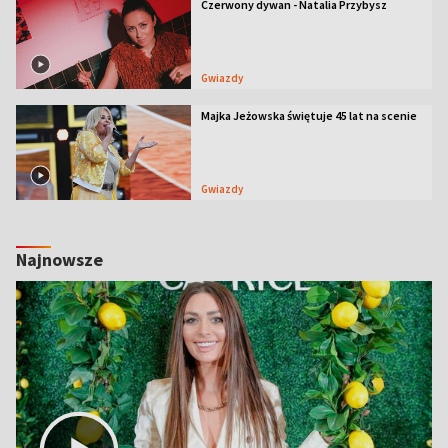
Czerwony dywan - Natalia Przybysz
Gwiazdy
Majka Jeżowska świętuje 45 lat na scenie
Gwiazdy
Najnowsze