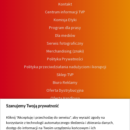
Kontakt
Centrum informacji TVP
Komisja Etyki
Program dla prasy
Dla mediów
Serwis fotograficzny
Merchandising (znaki)
Polityka Prywatności
Polityka przeciwdziałania nadużyciom i korupcji
Sklep TVP
Biuro Reklamy
Oferta Dystrybucyjna
Oferta Handlowa
Dostępność
Szanujemy Twoją prywatność
Moje zgody
Kliknij "Akceptuję i przechodzę do serwisu", aby wyrazić zgody na
Procedura zgłoszeń wewnętrznych
korzystanie z technologii automatycznego śledzenia i zbierania danych,
dostęp do informacji na Twoim urządzeniu końcowym i ich