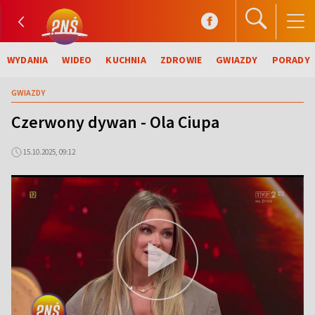
WYDANIA
WIDEO
KUCHNIA
ZDROWIE
GWIAZDY
PORADY
GWIAZDY
Czerwony dywan - Ola Ciupa
15.10.2025, 09:12