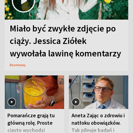
Miało być zwykłe zdjęcie po
ciąży. Jessica Ziółek
wywołała lawinę komentarzy
Rozmowy
Pomarańcze grają tu
Aneta Zając o zdrowiu i
główną rolę. Proste
natłoku obowiązków.
ciasto wychodzi
Tak pilnuje badań i