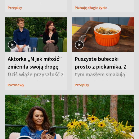
wyjątkowo wilgotne
wizyt
Przepisy
Planuję długie życie
Aktorka „M jak miłość”
Puszyste bułeczki
zmieniła swoją drogę.
prosto z piekarnika. Z
Dziś wiąże przyszłość z
tym masłem smakują
neurobiologią
jeszcze lepiej
Rozmowy
Przepisy