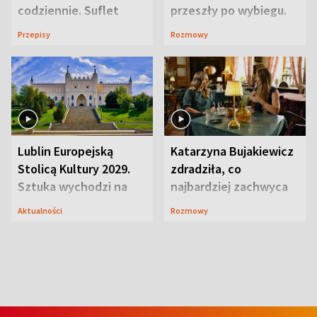
codziennie. Suflet
przeszły po wybiegu.
serowy zachwyca
Te stylizacje
Przepisy
Rozmowy
smakiem
przyciągały wzrok
Lublin Europejską
Katarzyna Bujakiewicz
Stolicą Kultury 2029.
zdradziła, co
Sztuka wychodzi na
najbardziej zachwyca
ulice
ją w Lublinie
Aktualności
Rozmowy