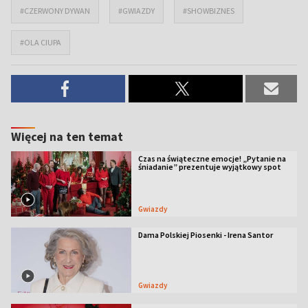
#CZERWONY DYWAN
#GWIAZDY
#SHOWBIZNES
#OLA CIUPA
Więcej na ten temat
Czas na świąteczne emocje! „Pytanie na
śniadanie” prezentuje wyjątkowy spot
Gwiazdy
Dama Polskiej Piosenki - Irena Santor
Gwiazdy