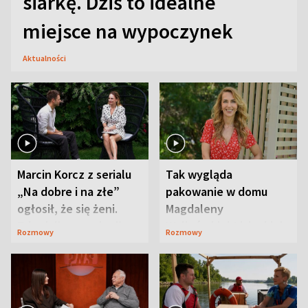
siarkę. Dziś to idealne
miejsce na wypoczynek
Aktualności
Marcin Korcz z serialu
Tak wygląda
„Na dobre i na złe”
pakowanie w domu
ogłosił, że się żeni.
Magdaleny
Zdradził, co zmienił
Waligórskiej-Lisieckiej.
Rozmowy
Rozmowy
syn
Mąż nie odpuszcza