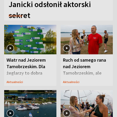
Janicki odsłonił aktorski
sekret
Rozmowy
Wiatr nad Jeziorem
Ruch od samego rana
Tarnobrzeskim. Dla
nad Jeziorem
żeglarzy to dobra
Tarnobrzeskim, ale
wiadomość
ważna jest jedna
Aktualności
Aktualności
zasada