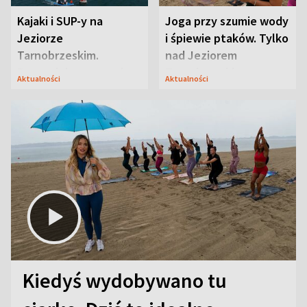
Kajaki i SUP-y na
Joga przy szumie wody
Jeziorze
i śpiewie ptaków. Tylko
Tarnobrzeskim.
nad Jeziorem
Przyrodnicy zwracają
Tarnobrzeskim
Aktualności
Aktualności
uwagę na coś jeszcze
Kiedyś wydobywano tu