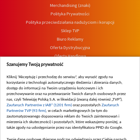
Merchandising (znaki)
Polityka Prywatności
Polityka przeciwdziałania nadużyciom i korupcji
Sklep TVP
Biuro Reklamy
Oferta Dystrybucyjna
Oferta Handlowa
Dostępność
Szanujemy Twoją prywatność
Moje zgody
Kliknij "Akceptuję i przechodzę do serwisu", aby wyrazić zgody na
Procedura zgłoszeń wewnętrznych
korzystanie z technologii automatycznego śledzenia i zbierania danych,
dostęp do informacji na Twoim urządzeniu końcowym i ich
przechowywanie oraz na przetwarzanie Twoich danych osobowych przez
nas, czyli Telewizję Polską S.A. w likwidacji (zwaną dalej również „TVP”),
Zaufanych Partnerów z IAB* (1201 firm)
oraz pozostałych
Zaufanych
Partnerów TVP (93 firm)
, w celach marketingowych (w tym do
zautomatyzowanego dopasowania reklam do Twoich zainteresowań i
mierzenia ich skuteczności) i pozostałych, które wskazujemy poniżej, a
także zgody na udostępnianie przez nas identyfikatora PPID do Google.
Twoje dane osobowe zbierane podczas odwiedzania przez Ciebie naszych