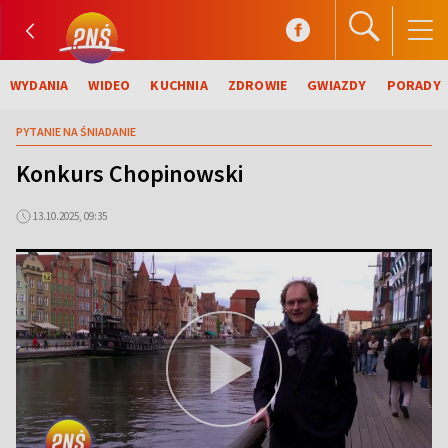
WYDANIA
WIDEO
KUCHNIA
ZDROWIE
GWIAZDY
PORADY
PYTANIE NA ŚNIADANIE
Konkurs Chopinowski
13.10.2025, 09:35