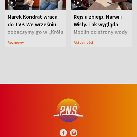
Marek Kondrat wraca
Rejs u zbiegu Narwi i
do TVP. We wrześniu
Wisły. Tak wygląda
zobaczymy go w „Królu
Modlin od strony wody
Maciusiu I”
Rozmowy
Aktualności