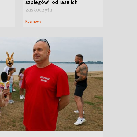
szpiegów” od razu ich
zaskoczyła
Rozmowy