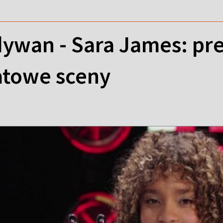
wan - Sara James: prem
atowe sceny