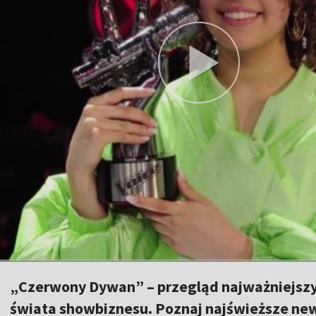
„Czerwony Dywan” – przegląd najważniejszy
świata showbiznesu. Poznaj najświeższe news