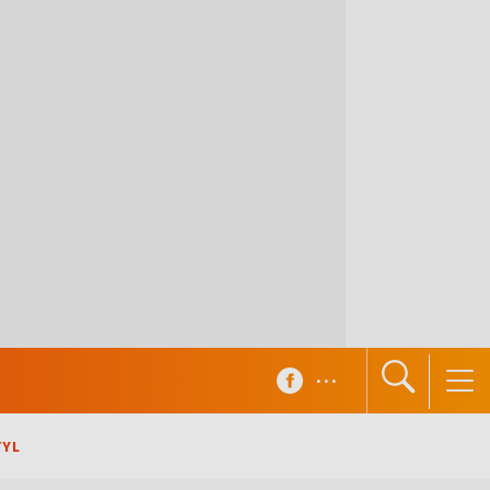
...
TYL