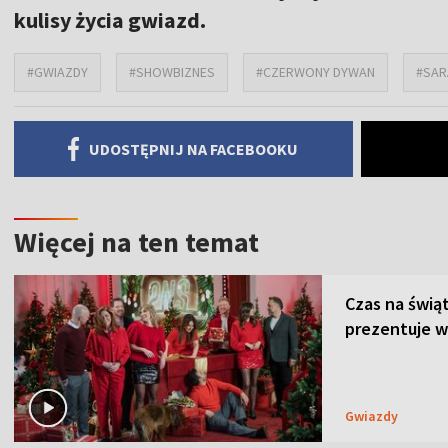
kulisy życia gwiazd.
#GWIAZDY
#SHOWBIZNES
#CZERWONY DYWAN
#SAR
UDOSTĘPNIJ NA FACEBOOKU
Więcej na ten temat
Czas na świą
prezentuje w
Gwiazdy