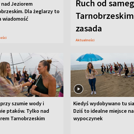
Ruch od sameg
r nad Jeziorem
brzeskim. Dla żeglarzy to
Tarnobrzeskim,
a wiadomość
zasada
ności
Aktualności
przy szumie wody i
Kiedyś wydobywano tu sia
ie ptaków. Tylko nad
Dziś to idealne miejsce na
orem Tarnobrzeskim
wypoczynek