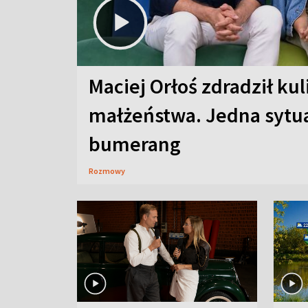
Maciej Orłoś zdradził kul
małżeństwa. Jedna sytua
bumerang
Rozmowy