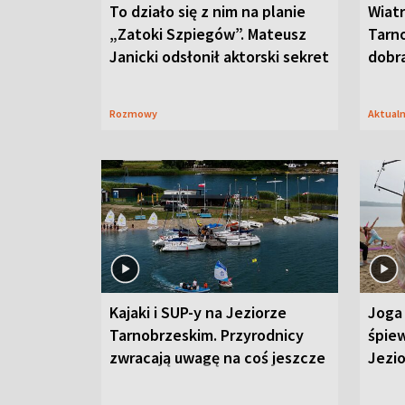
To działo się z nim na planie
Wiat
„Zatoki Szpiegów”. Mateusz
Tarno
Janicki odsłonił aktorski sekret
dobr
Rozmowy
Aktual
Kajaki i SUP-y na Jeziorze
Joga 
Tarnobrzeskim. Przyrodnicy
śpiew
zwracają uwagę na coś jeszcze
Jezi