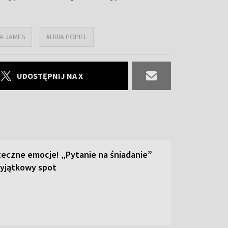
A JAMES
#LIDIA POPIEL
UDOSTĘPNIJ NA X
teczne emocje! „Pytanie na śniadanie”
yjątkowy spot