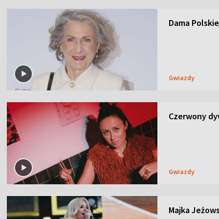
Dama Polskiej
Gwiazdy
Czerwony dyw
Gwiazdy
Majka Jeżows