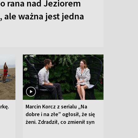
o rana nad Jeziorem
 ale ważna jest jedna
rkę.
Marcin Korcz z serialu „Na
dobre i na złe” ogłosił, że się
żeni. Zdradził, co zmienił syn