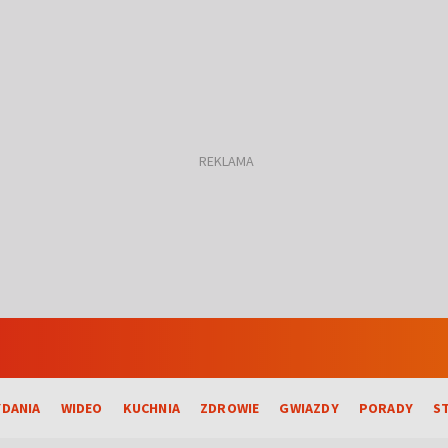
DANIA
WIDEO
KUCHNIA
ZDROWIE
GWIAZDY
PORADY
S