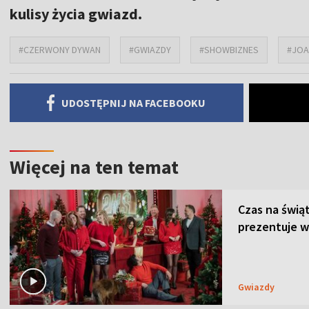
kulisy życia gwiazd.
#CZERWONY DYWAN
#GWIAZDY
#SHOWBIZNES
#JOA
UDOSTĘPNIJ NA FACEBOOKU
Więcej na ten temat
Czas na świą
prezentuje w
Gwiazdy