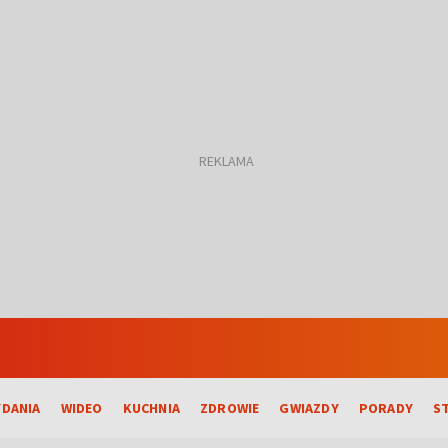
DANIA
WIDEO
KUCHNIA
ZDROWIE
GWIAZDY
PORADY
S