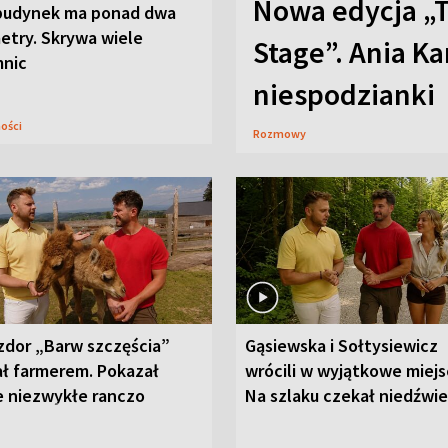
Nowa edycja „
budynek ma ponad dwa
etry. Skrywa wiele
Stage”. Ania K
mnic
niespodzianki
ności
Rozmowy
zdor „Barw szczęścia”
Gąsiewska i Sołtysiewicz
ał farmerem. Pokazał
wrócili w wyjątkowe miejs
e niezwykłe ranczo
Na szlaku czekał niedźwi