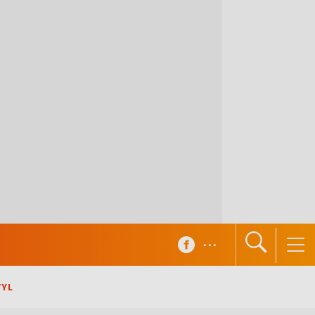
...
TYL