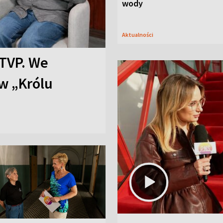
wody
Aktualności
TVP. We
w „Królu