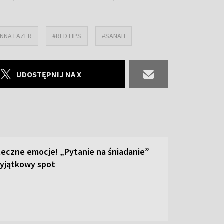
NNA LAZER
#RED LIPS
#SANAH
UDOSTĘPNIJ NA X
teczne emocje! „Pytanie na śniadanie”
yjątkowy spot