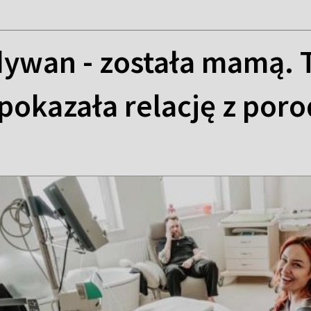
ywan - została mamą. 
pokazała relację z por