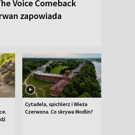
The Voice Comeback
arwan zapowiada
Cytadela, spichlerz i Wieża
ce.
Czerwona. Co skrywa Modlin?
edź