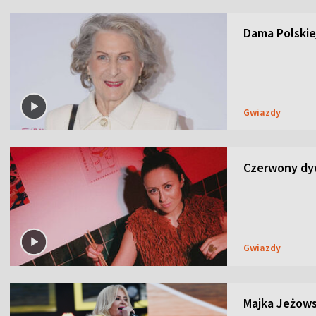
Dama Polskiej
Gwiazdy
Czerwony dyw
Gwiazdy
Majka Jeżows