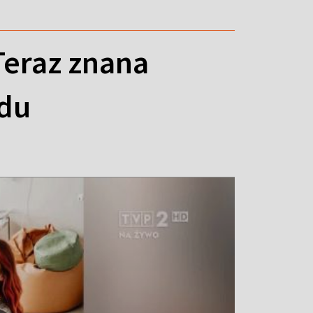
Teraz znana
odu