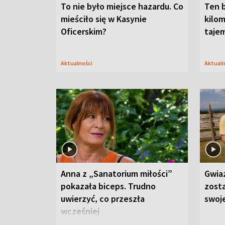
To nie było miejsce hazardu. Co
Ten 
mieściło się w Kasynie
kilom
Oficerskim?
taje
Aktualności
Aktual
Anna z „Sanatorium miłości”
Gwia
pokazała biceps. Trudno
zost
uwierzyć, co przeszła
swoj
wcześniej