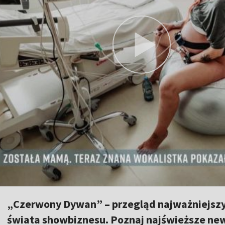
„Czerwony Dywan” – przegląd najważniejszy
świata showbiznesu. Poznaj najświeższe news