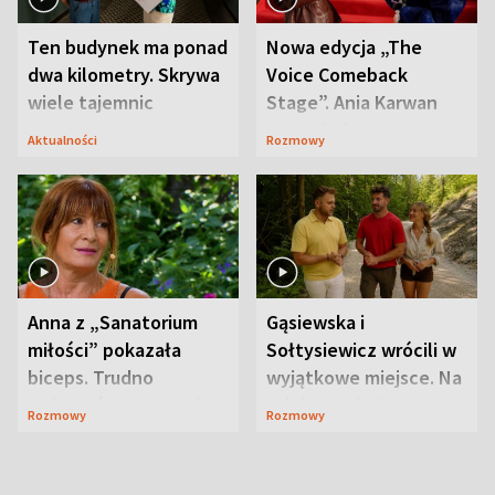
Ten budynek ma ponad
Nowa edycja „The
dwa kilometry. Skrywa
Voice Comeback
wiele tajemnic
Stage”. Ania Karwan
zapowiada
Aktualności
Rozmowy
niespodzianki
Anna z „Sanatorium
Gąsiewska i
miłości” pokazała
Sołtysiewicz wrócili w
biceps. Trudno
wyjątkowe miejsce. Na
uwierzyć, co przeszła
szlaku czekał
Rozmowy
Rozmowy
wcześniej
niedźwiedź