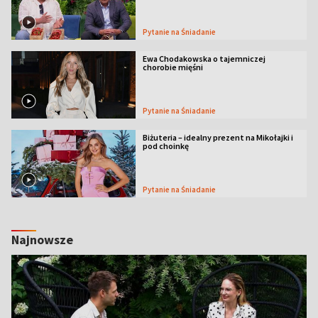
Pytanie na Śniadanie
Ewa Chodakowska o tajemniczej
chorobie mięśni
Pytanie na Śniadanie
Biżuteria – idealny prezent na Mikołajki i
pod choinkę
Pytanie na Śniadanie
Najnowsze