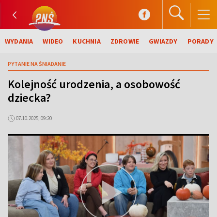
WYDANIA
WIDEO
KUCHNIA
ZDROWIE
GWIAZDY
PORADY
PYTANIE NA ŚNIADANIE
Kolejność urodzenia, a osobowość
dziecka?
07.10.2025, 09:20