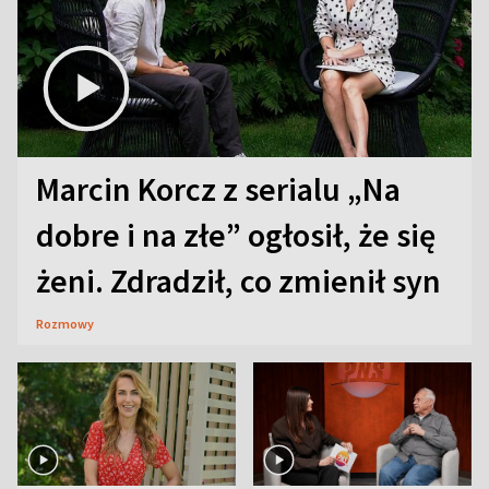
Marcin Korcz z serialu „Na
dobre i na złe” ogłosił, że się
żeni. Zdradził, co zmienił syn
Rozmowy