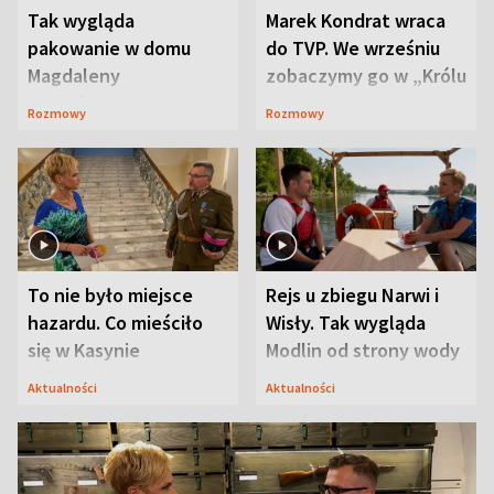
Tak wygląda
Marek Kondrat wraca
pakowanie w domu
do TVP. We wrześniu
Magdaleny
zobaczymy go w „Królu
Waligórskiej-Lisieckiej.
Maciusiu I”
Rozmowy
Rozmowy
Mąż nie odpuszcza
To nie było miejsce
Rejs u zbiegu Narwi i
hazardu. Co mieściło
Wisły. Tak wygląda
się w Kasynie
Modlin od strony wody
Oficerskim?
Aktualności
Aktualności