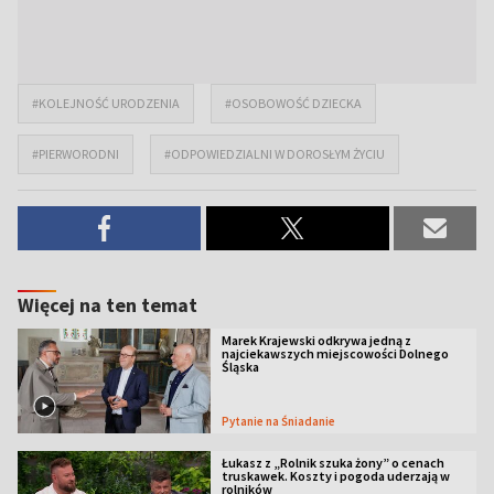
#KOLEJNOŚĆ URODZENIA
#OSOBOWOŚĆ DZIECKA
#PIERWORODNI
#ODPOWIEDZIALNI W DOROSŁYM ŻYCIU
Więcej na ten temat
Marek Krajewski odkrywa jedną z
najciekawszych miejscowości Dolnego
Śląska
Pytanie na Śniadanie
Łukasz z „Rolnik szuka żony” o cenach
truskawek. Koszty i pogoda uderzają w
rolników