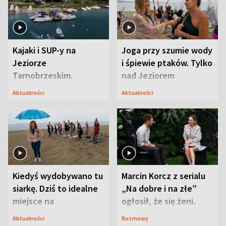
Kajaki i SUP-y na
Joga przy szumie wody
Jeziorze
i śpiewie ptaków. Tylko
Tarnobrzeskim.
nad Jeziorem
Przyrodnicy zwracają
Tarnobrzeskim
Aktualności
Aktualności
uwagę na coś jeszcze
Kiedyś wydobywano tu
Marcin Korcz z serialu
siarkę. Dziś to idealne
„Na dobre i na złe”
miejsce na
ogłosił, że się żeni.
wypoczynek
Zdradził, co zmienił
Aktualności
Rozmowy