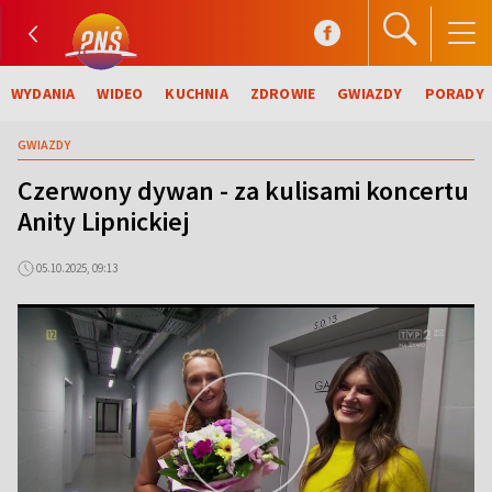
WYDANIA
WIDEO
KUCHNIA
ZDROWIE
GWIAZDY
PORADY
GWIAZDY
Czerwony dywan - za kulisami koncertu
Anity Lipnickiej
05.10.2025, 09:13