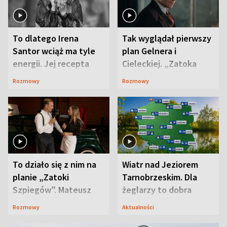
To dlatego Irena
Tak wyglądał pierwszy
Santor wciąż ma tyle
plan Gelnera i
energii. Jej recepta
Cieleckiej. „Zatoka
jest zaskakująco
szpiegów” od razu ich
Rozmowy
Rozmowy
prosta
zaskoczyła
To działo się z nim na
Wiatr nad Jeziorem
planie „Zatoki
Tarnobrzeskim. Dla
Szpiegów”. Mateusz
żeglarzy to dobra
Janicki odsłonił
wiadomość
Rozmowy
Aktualności
aktorski sekret