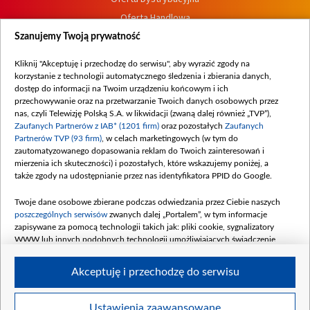
Oferta Handlowa
Dostępność
Szanujemy Twoją prywatność
Moje zgody
Kliknij "Akceptuję i przechodzę do serwisu", aby wyrazić zgody na
Procedura zgłoszeń wewnętrznych
korzystanie z technologii automatycznego śledzenia i zbierania danych,
dostęp do informacji na Twoim urządzeniu końcowym i ich
przechowywanie oraz na przetwarzanie Twoich danych osobowych przez
nas, czyli Telewizję Polską S.A. w likwidacji (zwaną dalej również „TVP”),
Zaufanych Partnerów z IAB* (1201 firm)
oraz pozostałych
Zaufanych
Partnerów TVP (93 firm)
, w celach marketingowych (w tym do
zautomatyzowanego dopasowania reklam do Twoich zainteresowań i
mierzenia ich skuteczności) i pozostałych, które wskazujemy poniżej, a
także zgody na udostępnianie przez nas identyfikatora PPID do Google.
Twoje dane osobowe zbierane podczas odwiedzania przez Ciebie naszych
poszczególnych serwisów
zwanych dalej „Portalem”, w tym informacje
zapisywane za pomocą technologii takich jak: pliki cookie, sygnalizatory
WWW lub innych podobnych technologii umożliwiających świadczenie
dopasowanych i bezpiecznych usług, personalizację treści oraz reklam,
udostępnianie funkcji mediów społecznościowych oraz analizowanie ruchu
Akceptuję i przechodzę do serwisu
w Internecie.
Twoje dane osobowe zbierane podczas odwiedzania przez Ciebie
Ustawienia zaawansowane