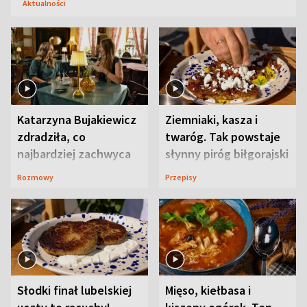
Aktualności
Katarzyna Bujakiewicz
Ziemniaki, kasza i
zdradziła, co
twaróg. Tak powstaje
najbardziej zachwyca
słynny piróg biłgorajski
ją w Lublinie
Rozmowy
Przepisy
Słodki finał lubelskiej
Mięso, kiełbasa i