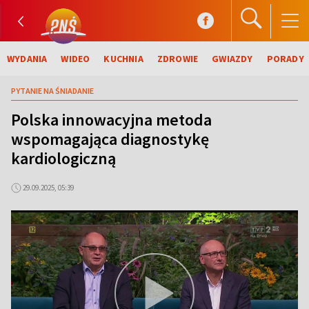
WYDANIA
WIDEO
KUCHNIA
ZDROWIE
GWIAZDY
PORADY
PYTANIE NA ŚNIADANIE
Polska innowacyjna metoda
wspomagająca diagnostykę
kardiologiczną
29.09.2025, 05:39