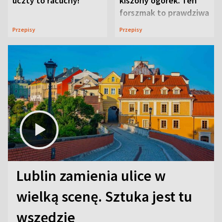
uczty to racuchy!
kiszony ogórek. Ten
forszmak to prawdziwa
uczta
Przepisy
Przepisy
Lublin zamienia ulice w
wielką scenę. Sztuka jest tu
wszędzie