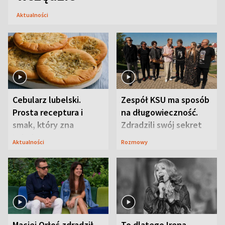
Aktualności
Cebularz lubelski.
Zespół KSU ma sposób
Prosta receptura i
na długowieczność.
smak, który zna
Zdradzili swój sekret
Lubelszczyzna
Aktualności
Rozmowy
Maciej Orłoś zdradził
To dlatego Irena