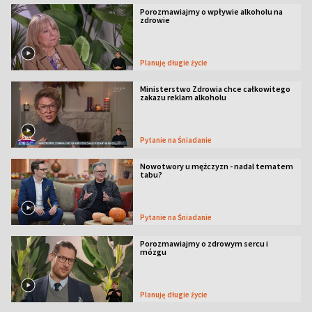
Porozmawiajmy o wpływie alkoholu na
zdrowie
Planuję długie życie
Ministerstwo Zdrowia chce całkowitego
zakazu reklam alkoholu
Pytanie na Śniadanie
Nowotwory u mężczyzn - nadal tematem
tabu?
Pytanie na Śniadanie
Porozmawiajmy o zdrowym sercu i
mózgu
Planuję długie życie