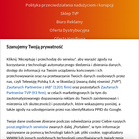
Polityka przeciwdziałania nadużyciom i korupcji
Sklep TVP
Biuro Reklamy
Oferta Dystrybucyjna
Oferta Handlowa
Dostępność
Szanujemy Twoją prywatność
Moje zgody
Kliknij "Akceptuję i przechodzę do serwisu", aby wyrazić zgody na
Procedura zgłoszeń wewnętrznych
korzystanie z technologii automatycznego śledzenia i zbierania danych,
dostęp do informacji na Twoim urządzeniu końcowym i ich
przechowywanie oraz na przetwarzanie Twoich danych osobowych przez
nas, czyli Telewizję Polską S.A. w likwidacji (zwaną dalej również „TVP”),
Zaufanych Partnerów z IAB* (1201 firm)
oraz pozostałych
Zaufanych
Partnerów TVP (93 firm)
, w celach marketingowych (w tym do
zautomatyzowanego dopasowania reklam do Twoich zainteresowań i
mierzenia ich skuteczności) i pozostałych, które wskazujemy poniżej, a
także zgody na udostępnianie przez nas identyfikatora PPID do Google.
Twoje dane osobowe zbierane podczas odwiedzania przez Ciebie naszych
poszczególnych serwisów
zwanych dalej „Portalem”, w tym informacje
zapisywane za pomocą technologii takich jak: pliki cookie, sygnalizatory
WWW lub innych podobnych technologii umożliwiających świadczenie