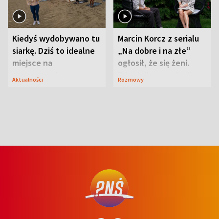
Kiedyś wydobywano tu
Marcin Korcz z serialu
siarkę. Dziś to idealne
„Na dobre i na złe”
miejsce na
ogłosił, że się żeni.
wypoczynek
Zdradził, co zmienił
Aktualności
Rozmowy
syn