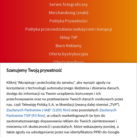
Serwis fotograficzny
Merchandising (znaki)
Polityka Prywatności
Polityka przeciwdziałania nadużyciom i korupcji
Sklep TVP
Biuro Reklamy
Oferta Dystrybucyjna
Oferta Handlowa
Dostępność
Szanujemy Twoją prywatność
Moje zgody
Kliknij "Akceptuję i przechodzę do serwisu", aby wyrazić zgody na
Procedura zgłoszeń wewnętrznych
korzystanie z technologii automatycznego śledzenia i zbierania danych,
dostęp do informacji na Twoim urządzeniu końcowym i ich
przechowywanie oraz na przetwarzanie Twoich danych osobowych przez
nas, czyli Telewizję Polską S.A. w likwidacji (zwaną dalej również „TVP”),
Zaufanych Partnerów z IAB* (1201 firm)
oraz pozostałych
Zaufanych
Partnerów TVP (93 firm)
, w celach marketingowych (w tym do
zautomatyzowanego dopasowania reklam do Twoich zainteresowań i
mierzenia ich skuteczności) i pozostałych, które wskazujemy poniżej, a
także zgody na udostępnianie przez nas identyfikatora PPID do Google.