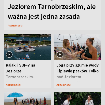
Jeziorem Tarnobrzeskim, ale
ważna jest jedna zasada
Aktualności
Kajaki i SUP-y na
Joga przy szumie wody
Jeziorze
i śpiewie ptaków. Tylko
Tarnobrzeskim.
nad Jeziorem
Przyrodnicy zwracają
Tarnobrzeskim
Aktualności
Aktualności
uwagę na coś jeszcze