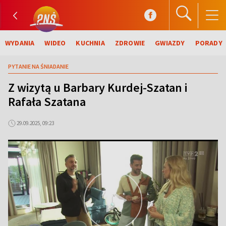
WYDANIA
WIDEO
KUCHNIA
ZDROWIE
GWIAZDY
PORADY
PYTANIE NA ŚNIADANIE
Z wizytą u Barbary Kurdej-Szatan i
Rafała Szatana
29.09.2025, 09:23