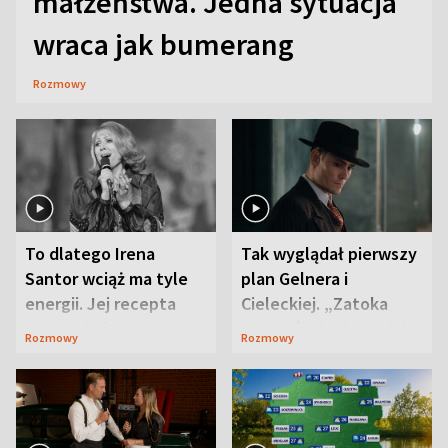
małżeństwa. Jedna sytuacja
wraca jak bumerang
Rozmowy
To dlatego Irena
Tak wyglądał pierwszy
Santor wciąż ma tyle
plan Gelnera i
energii. Jej recepta
Cieleckiej. „Zatoka
jest zaskakująco
szpiegów” od razu ich
Rozmowy
Rozmowy
prosta
zaskoczyła