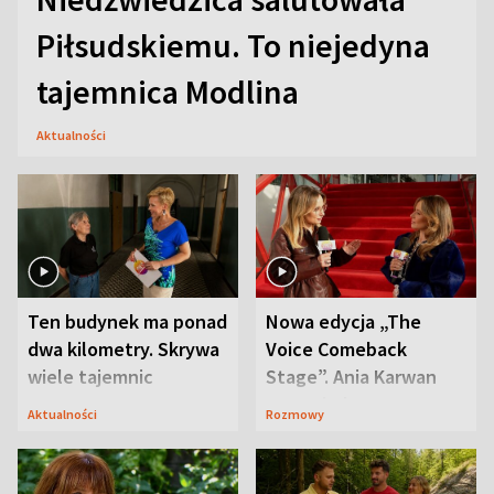
Piłsudskiemu. To niejedyna
tajemnica Modlina
Aktualności
Ten budynek ma ponad
Nowa edycja „The
dwa kilometry. Skrywa
Voice Comeback
wiele tajemnic
Stage”. Ania Karwan
zapowiada
Aktualności
Rozmowy
niespodzianki