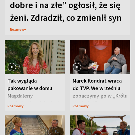
dobre i na złe” ogłosił, że się
żeni. Zdradził, co zmienił syn
Rozmowy
Tak wygląda
Marek Kondrat wraca
pakowanie w domu
do TVP. We wrześniu
Magdaleny
zobaczymy go w „Królu
Waligórskiej-Lisieckiej.
Maciusiu I”
Rozmowy
Rozmowy
Mąż nie odpuszcza