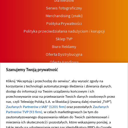
Dla mediów
Serwis fotograficzny
Merchandising (znaki)
Polityka Prywatności
Polityka przeciwdziałania nadużyciom i korupcji
Sklep TVP
Biuro Reklamy
Oferta Dystrybucyjna
Oferta Handlowa
Dostępność
Szanujemy Twoją prywatność
Moje zgody
Kliknij "Akceptuję i przechodzę do serwisu", aby wyrazić zgody na
Procedura zgłoszeń wewnętrznych
korzystanie z technologii automatycznego śledzenia i zbierania danych,
dostęp do informacji na Twoim urządzeniu końcowym i ich
przechowywanie oraz na przetwarzanie Twoich danych osobowych przez
nas, czyli Telewizję Polską S.A. w likwidacji (zwaną dalej również „TVP”),
Zaufanych Partnerów z IAB* (1201 firm)
oraz pozostałych
Zaufanych
Partnerów TVP (93 firm)
, w celach marketingowych (w tym do
zautomatyzowanego dopasowania reklam do Twoich zainteresowań i
mierzenia ich skuteczności) i pozostałych, które wskazujemy poniżej, a
także zgody na udostępnianie przez nas identyfikatora PPID do Google.