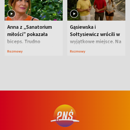
Anna z „Sanatorium
Gąsiewska i
miłości” pokazała
Sołtysiewicz wrócili w
biceps. Trudno
wyjątkowe miejsce. Na
uwierzyć, co przeszła
szlaku czekał
Rozmowy
Rozmowy
wcześniej
niedźwiedź