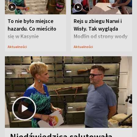
To nie było miejsce
Rejs u zbiegu Narwi i
hazardu. Co mieściło
Wisły. Tak wygląda
się w Kasynie
Modlin od strony wody
Oficerskim?
Aktualności
Aktualności
Niedźwiedzica salutowała