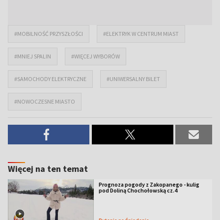
#MOBILNOŚĆ PRZYSZŁOŚCI
#ELEKTRYK W CENTRUM MIAST
#MNIEJ SPALIN
#WIĘCEJ WYBORÓW
#SAMOCHODY ELEKTRYCZNE
#UNIWERSALNY BILET
#NOWOCZESNE MIASTO
Więcej na ten temat
Prognoza pogody z Zakopanego - kulig
pod Doliną Chochołowską cz.4