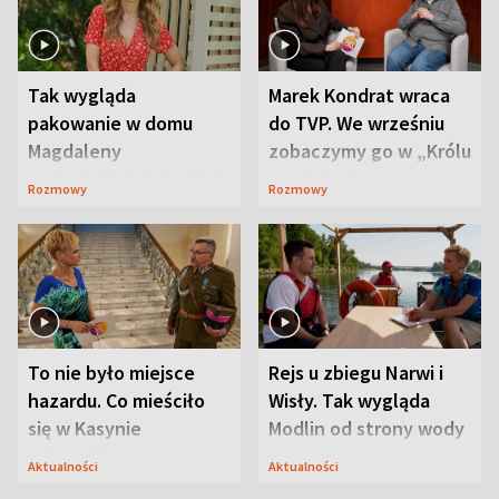
Tak wygląda
Marek Kondrat wraca
pakowanie w domu
do TVP. We wrześniu
Magdaleny
zobaczymy go w „Królu
Waligórskiej-Lisieckiej.
Maciusiu I”
Rozmowy
Rozmowy
Mąż nie odpuszcza
To nie było miejsce
Rejs u zbiegu Narwi i
hazardu. Co mieściło
Wisły. Tak wygląda
się w Kasynie
Modlin od strony wody
Oficerskim?
Aktualności
Aktualności