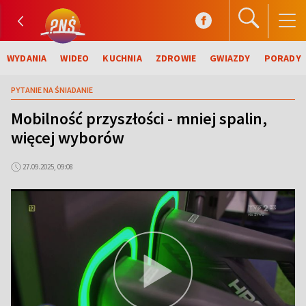
WYDANIA
WIDEO
KUCHNIA
ZDROWIE
GWIAZDY
PORADY
PYTANIE NA ŚNIADANIE
Mobilność przyszłości - mniej spalin,
więcej wyborów
27.09.2025, 09:08