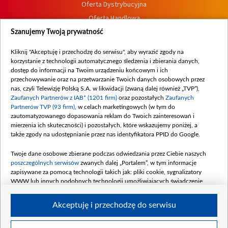
Oferta Dystrybucyjna
Oferta Handlowa
Dostępność
Szanujemy Twoją prywatność
Moje zgody
Kliknij "Akceptuję i przechodzę do serwisu", aby wyrazić zgody na
Procedura zgłoszeń wewnętrznych
korzystanie z technologii automatycznego śledzenia i zbierania danych,
dostęp do informacji na Twoim urządzeniu końcowym i ich
przechowywanie oraz na przetwarzanie Twoich danych osobowych przez
nas, czyli Telewizję Polską S.A. w likwidacji (zwaną dalej również „TVP”),
Zaufanych Partnerów z IAB* (1201 firm)
oraz pozostałych
Zaufanych
Partnerów TVP (93 firm)
, w celach marketingowych (w tym do
zautomatyzowanego dopasowania reklam do Twoich zainteresowań i
mierzenia ich skuteczności) i pozostałych, które wskazujemy poniżej, a
także zgody na udostępnianie przez nas identyfikatora PPID do Google.
Twoje dane osobowe zbierane podczas odwiedzania przez Ciebie naszych
poszczególnych serwisów
zwanych dalej „Portalem”, w tym informacje
zapisywane za pomocą technologii takich jak: pliki cookie, sygnalizatory
WWW lub innych podobnych technologii umożliwiających świadczenie
dopasowanych i bezpiecznych usług, personalizację treści oraz reklam,
udostępnianie funkcji mediów społecznościowych oraz analizowanie ruchu
Akceptuję i przechodzę do serwisu
w Internecie.