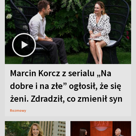
Marcin Korcz z serialu „Na
dobre i na złe” ogłosił, że się
żeni. Zdradził, co zmienił syn
Rozmowy