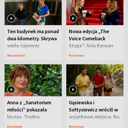
Ten budynek ma ponad
Nowa edycja „The
dwa kilometry. Skrywa
Voice Comeback
wiele tajemnic
Stage”. Ania Karwan
zapowiada
Aktualności
Rozmowy
niespodzianki
Anna z „Sanatorium
Gąsiewska i
miłości” pokazała
Sołtysiewicz wrócili w
biceps. Trudno
wyjątkowe miejsce. Na
uwierzyć, co przeszła
szlaku czekał
Rozmowy
Rozmowy