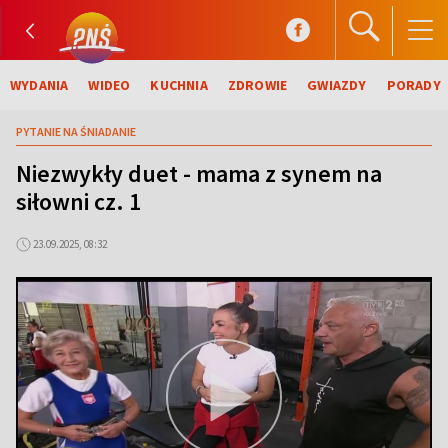
WYDANIA
WIDEO
KUCHNIA
ZDROWIE
GWIAZDY
PORADY
PYTANIE NA ŚNIADANIE
Niezwykły duet - mama z synem na
siłowni cz. 1
23.09.2025, 08:32