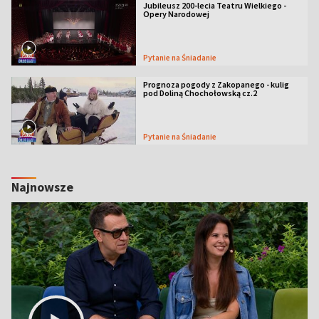
Jubileusz 200-lecia Teatru Wielkiego -
Opery Narodowej
Pytanie na Śniadanie
Prognoza pogody z Zakopanego - kulig
pod Doliną Chochołowską cz.2
Pytanie na Śniadanie
Najnowsze