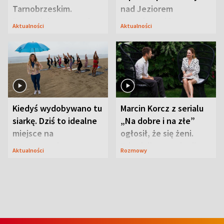
Tarnobrzeskim.
nad Jeziorem
Przyrodnicy zwracają
Tarnobrzeskim
Aktualności
Aktualności
uwagę na coś jeszcze
Kiedyś wydobywano tu
Marcin Korcz z serialu
siarkę. Dziś to idealne
„Na dobre i na złe”
miejsce na
ogłosił, że się żeni.
wypoczynek
Zdradził, co zmienił
Aktualności
Rozmowy
syn