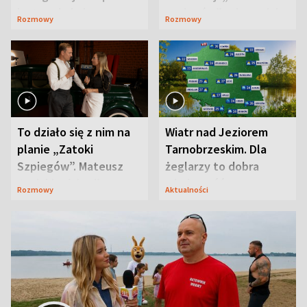
jest zaskakująco
szpiegów” od razu ich
Rozmowy
Rozmowy
prosta
zaskoczyła
To działo się z nim na
Wiatr nad Jeziorem
planie „Zatoki
Tarnobrzeskim. Dla
Szpiegów”. Mateusz
żeglarzy to dobra
Janicki odsłonił
wiadomość
Rozmowy
Aktualności
aktorski sekret