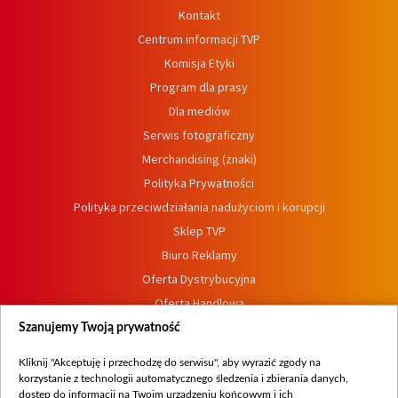
Kontakt
Centrum informacji TVP
Komisja Etyki
Program dla prasy
Dla mediów
Serwis fotograficzny
Merchandising (znaki)
Polityka Prywatności
Polityka przeciwdziałania nadużyciom i korupcji
Sklep TVP
Biuro Reklamy
Oferta Dystrybucyjna
Oferta Handlowa
Dostępność
Szanujemy Twoją prywatność
Moje zgody
Kliknij "Akceptuję i przechodzę do serwisu", aby wyrazić zgody na
Procedura zgłoszeń wewnętrznych
korzystanie z technologii automatycznego śledzenia i zbierania danych,
dostęp do informacji na Twoim urządzeniu końcowym i ich