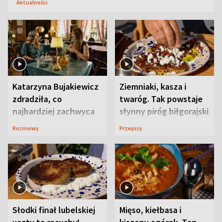
Aktualności
Katarzyna Bujakiewicz
Ziemniaki, kasza i
zdradziła, co
twaróg. Tak powstaje
najbardziej zachwyca
słynny piróg biłgorajski
ją w Lublinie
Rozmowy
Przepisy
Słodki finał lubelskiej
Mięso, kiełbasa i