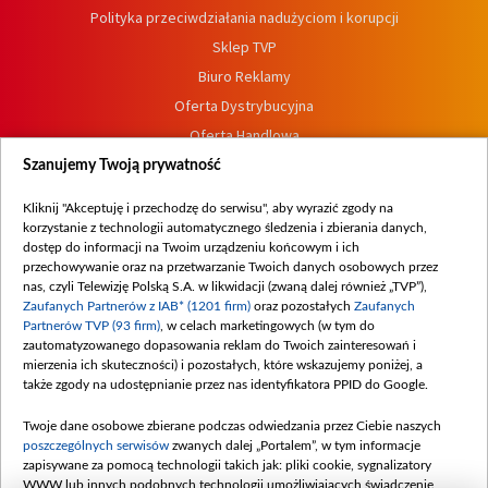
Polityka przeciwdziałania nadużyciom i korupcji
Sklep TVP
Biuro Reklamy
Oferta Dystrybucyjna
Oferta Handlowa
Dostępność
Szanujemy Twoją prywatność
Moje zgody
Kliknij "Akceptuję i przechodzę do serwisu", aby wyrazić zgody na
Procedura zgłoszeń wewnętrznych
korzystanie z technologii automatycznego śledzenia i zbierania danych,
dostęp do informacji na Twoim urządzeniu końcowym i ich
przechowywanie oraz na przetwarzanie Twoich danych osobowych przez
nas, czyli Telewizję Polską S.A. w likwidacji (zwaną dalej również „TVP”),
Zaufanych Partnerów z IAB* (1201 firm)
oraz pozostałych
Zaufanych
Partnerów TVP (93 firm)
, w celach marketingowych (w tym do
zautomatyzowanego dopasowania reklam do Twoich zainteresowań i
mierzenia ich skuteczności) i pozostałych, które wskazujemy poniżej, a
także zgody na udostępnianie przez nas identyfikatora PPID do Google.
Twoje dane osobowe zbierane podczas odwiedzania przez Ciebie naszych
poszczególnych serwisów
zwanych dalej „Portalem”, w tym informacje
zapisywane za pomocą technologii takich jak: pliki cookie, sygnalizatory
WWW lub innych podobnych technologii umożliwiających świadczenie