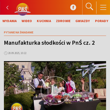
WYDANIA
WIDEO
KUCHNIA
ZDROWIE
GWIAZDY
PORADY
PYTANIE NA ŚNIADANIE
Manufakturka słodkości w PnŚ cz. 2
20.09.2025, 10:22