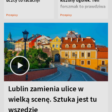
uczty to racuchy!
kiszony ogórek. Ten
forszmak to prawdziwa
uczta
Przepisy
Przepisy
Lublin zamienia ulice w
wielką scenę. Sztuka jest tu
wszędzie