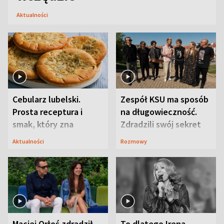
Aktualności
Cebularz lubelski.
Zespół KSU ma sposób
Prosta receptura i
na długowieczność.
smak, który zna
Zdradzili swój sekret
Lubelszczyzna
Aktualności
Rozmowy
Maciej Orłoś zdradził
To dlatego Irena