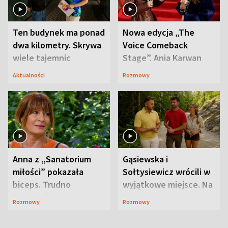
Ten budynek ma ponad
Nowa edycja „The
dwa kilometry. Skrywa
Voice Comeback
wiele tajemnic
Stage”. Ania Karwan
zapowiada
Aktualności
Rozmowy
niespodzianki
Anna z „Sanatorium
Gąsiewska i
miłości” pokazała
Sołtysiewicz wrócili w
biceps. Trudno
wyjątkowe miejsce. Na
uwierzyć, co przeszła
szlaku czekał
Rozmowy
Rozmowy
wcześniej
niedźwiedź