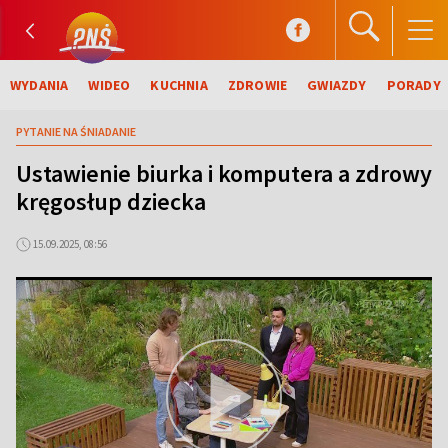
WYDANIA
WIDEO
KUCHNIA
ZDROWIE
GWIAZDY
PORADY
PYTANIE NA ŚNIADANIE
Ustawienie biurka i komputera a zdrowy
kręgosłup dziecka
15.09.2025, 08:56