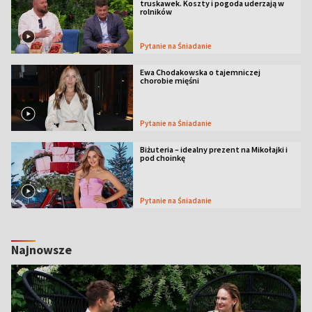
truskawek. Koszty i pogoda uderzają w
rolników
Pytanie na Śniadanie
Ewa Chodakowska o tajemniczej
chorobie mięśni
Pytanie na Śniadanie
Biżuteria – idealny prezent na Mikołajki i
pod choinkę
Pytanie na Śniadanie
Najnowsze