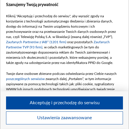
Dostępność
Szanujemy Twoją prywatność
Moje zgody
Kliknij "Akceptuję i przechodzę do serwisu", aby wyrazić zgody na
Procedura zgłoszeń wewnętrznych
korzystanie z technologii automatycznego śledzenia i zbierania danych,
dostęp do informacji na Twoim urządzeniu końcowym i ich
przechowywanie oraz na przetwarzanie Twoich danych osobowych przez
nas, czyli Telewizję Polską S.A. w likwidacji (zwaną dalej również „TVP”),
Zaufanych Partnerów z IAB* (1201 firm)
oraz pozostałych
Zaufanych
Partnerów TVP (93 firm)
, w celach marketingowych (w tym do
zautomatyzowanego dopasowania reklam do Twoich zainteresowań i
mierzenia ich skuteczności) i pozostałych, które wskazujemy poniżej, a
także zgody na udostępnianie przez nas identyfikatora PPID do Google.
Twoje dane osobowe zbierane podczas odwiedzania przez Ciebie naszych
poszczególnych serwisów
zwanych dalej „Portalem”, w tym informacje
zapisywane za pomocą technologii takich jak: pliki cookie, sygnalizatory
WWW lub innych podobnych technologii umożliwiających świadczenie
dopasowanych i bezpiecznych usług, personalizację treści oraz reklam,
udostępnianie funkcji mediów społecznościowych oraz analizowanie ruchu
Akceptuję i przechodzę do serwisu
w Internecie.
Twoje dane osobowe zbierane podczas odwiedzania przez Ciebie
Ustawienia zaawansowane
poszczególnych serwisów
na Portalu, takie jak adresy IP, identyfikatory
© 2026 Telewizja Polska S. A. w likwidacji
Twoich urządzeń końcowych i identyfikatory plików cookie, informacje o