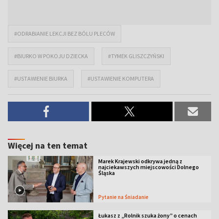
#ODRABIANIE LEKCJI BEZ BÓLU PLECÓW
#BIURKO W POKOJU DZIECKA
#TYMEK GLISZCZYŃSKI
#USTAWIENIE BIURKA
#USTAWIENIE KOMPUTERA
Więcej na ten temat
Marek Krajewski odkrywa jedną z
najciekawszych miejscowości Dolnego
Śląska
Pytanie na Śniadanie
Łukasz z „Rolnik szuka żony” o cenach