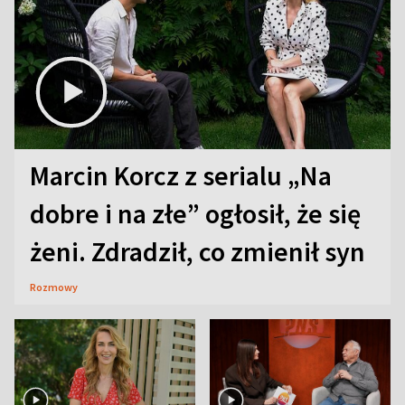
Marcin Korcz z serialu „Na
dobre i na złe” ogłosił, że się
żeni. Zdradził, co zmienił syn
Rozmowy