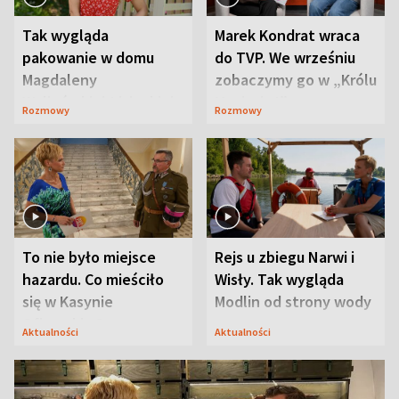
Tak wygląda
Marek Kondrat wraca
pakowanie w domu
do TVP. We wrześniu
Magdaleny
zobaczymy go w „Królu
Waligórskiej-Lisieckiej.
Maciusiu I”
Rozmowy
Rozmowy
Mąż nie odpuszcza
To nie było miejsce
Rejs u zbiegu Narwi i
hazardu. Co mieściło
Wisły. Tak wygląda
się w Kasynie
Modlin od strony wody
Oficerskim?
Aktualności
Aktualności