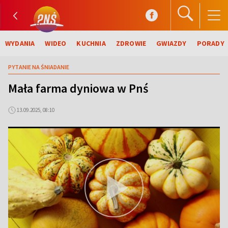
WYDANIA
WIDEO
KUCHNIA
ZDROWIE
GWIAZDY
PORADY
PYTANIE NA ŚNIADANIE
Mała farma dyniowa w Pnś
13.09.2025, 08:10