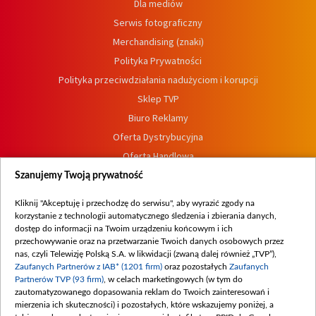
Dla mediów
Serwis fotograficzny
Merchandising (znaki)
Polityka Prywatności
Polityka przeciwdziałania nadużyciom i korupcji
Sklep TVP
Biuro Reklamy
Oferta Dystrybucyjna
Oferta Handlowa
Dostępność
Szanujemy Twoją prywatność
Moje zgody
Kliknij "Akceptuję i przechodzę do serwisu", aby wyrazić zgody na
Procedura zgłoszeń wewnętrznych
korzystanie z technologii automatycznego śledzenia i zbierania danych,
dostęp do informacji na Twoim urządzeniu końcowym i ich
przechowywanie oraz na przetwarzanie Twoich danych osobowych przez
nas, czyli Telewizję Polską S.A. w likwidacji (zwaną dalej również „TVP”),
Zaufanych Partnerów z IAB* (1201 firm)
oraz pozostałych
Zaufanych
Partnerów TVP (93 firm)
, w celach marketingowych (w tym do
zautomatyzowanego dopasowania reklam do Twoich zainteresowań i
mierzenia ich skuteczności) i pozostałych, które wskazujemy poniżej, a