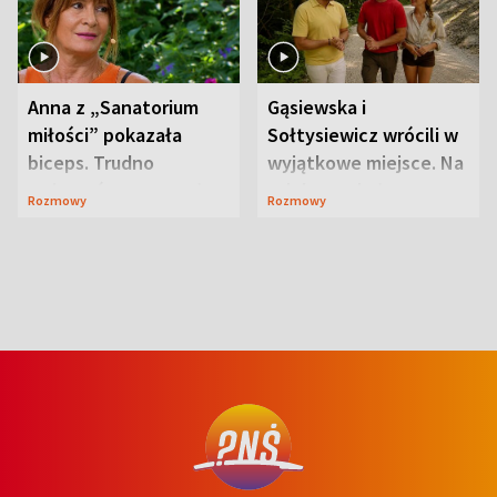
Anna z „Sanatorium
Gąsiewska i
miłości” pokazała
Sołtysiewicz wrócili w
biceps. Trudno
wyjątkowe miejsce. Na
uwierzyć, co przeszła
szlaku czekał
Rozmowy
Rozmowy
wcześniej
niedźwiedź