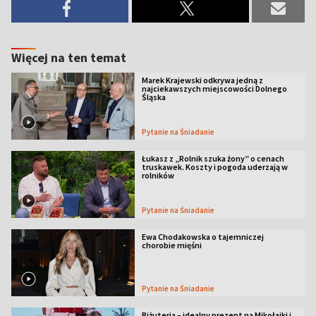
Więcej na ten temat
Marek Krajewski odkrywa jedną z
najciekawszych miejscowości Dolnego
Śląska
Pytanie na Śniadanie
Łukasz z „Rolnik szuka żony” o cenach
truskawek. Koszty i pogoda uderzają w
rolników
Pytanie na Śniadanie
Ewa Chodakowska o tajemniczej
chorobie mięśni
Pytanie na Śniadanie
Biżuteria – idealny prezent na Mikołajki i