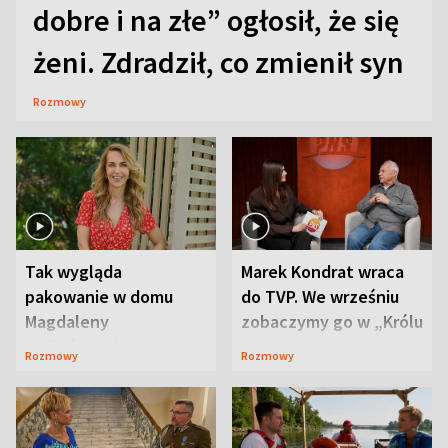
dobre i na złe” ogłosił, że się
żeni. Zdradził, co zmienił syn
Rozmowy
Tak wygląda
Marek Kondrat wraca
pakowanie w domu
do TVP. We wrześniu
Magdaleny
zobaczymy go w „Królu
Waligórskiej-Lisieckiej.
Maciusiu I”
Rozmowy
Rozmowy
Mąż nie odpuszcza