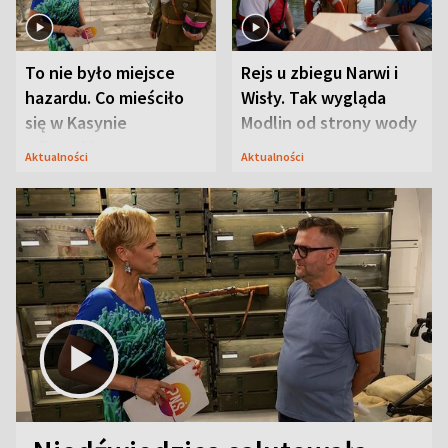
To nie było miejsce
Rejs u zbiegu Narwi i
hazardu. Co mieściło
Wisły. Tak wygląda
się w Kasynie
Modlin od strony wody
Oficerskim?
Aktualności
Aktualności