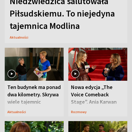
Niedźwiedzica salutowała
Piłsudskiemu. To niejedyna
tajemnica Modlina
Aktualności
Ten budynek ma ponad
Nowa edycja „The
dwa kilometry. Skrywa
Voice Comeback
wiele tajemnic
Stage”. Ania Karwan
zapowiada
Aktualności
Rozmowy
niespodzianki